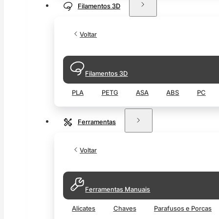
Filamentos 3D
Voltar
Filamentos 3D
PLA
PETG
ASA
ABS
PC
Ferramentas
Voltar
Ferramentas Manuais
Alicates
Chaves
Parafusos e Porcas