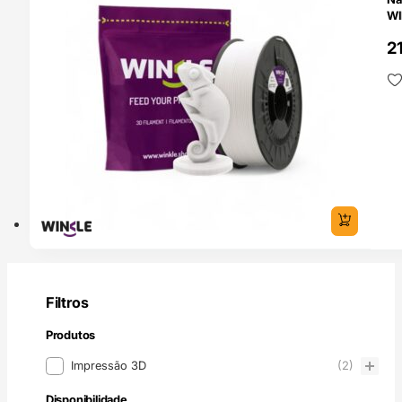
WI
2
Filtros
Produtos
Produtos
Impressão 3D
(2)
Disponibilidade