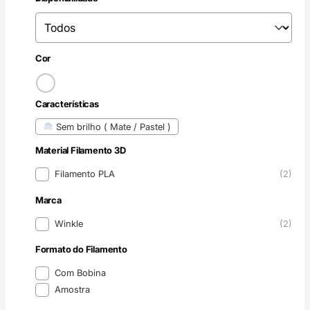
Disponibilidade
Disponibilidade
Branco
(2)
Cor
Cor
Características
Características
Sem brilho ( Mate / Pastel )
Material Filamento 3D
Material Filamento 3D
Filamento PLA
(2)
Marca
Marca
Winkle
(2)
Formato do Filamento
Formato do Filamento
Com Bobina
Amostra