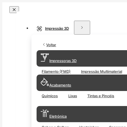
Impressão 3D
Voltar
Impressoras 3D
Filamento (FMD)
Impressão Multimaterial
Acabamento
Químicos
Lixas
Tintas e Pincéis
Eletrónica