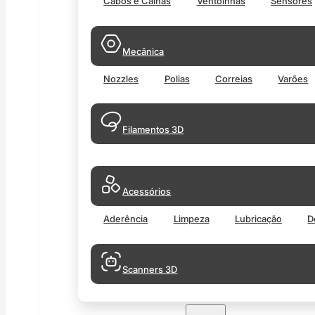
Cabos e Calhas
Ventoinhas
Sensores
Mecânica
Nozzles
Polias
Correias
Varões
Filamentos 3D
Acessórios
Aderência
Limpeza
Lubricação
D
Scanners 3D