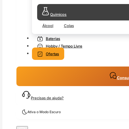
Químicos
Álcool
Colas
Baterias
Hobby / Tempo Livre
Ofertas
Consul
Precisas de ajuda?
Ativa o Modo Escuro