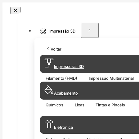
Impressão 3D
Voltar
Impressoras 3D
Filamento (FMD)
Impressão Multimaterial
Acabamento
Químicos
Lixas
Tintas e Pincéis
Eletrónica