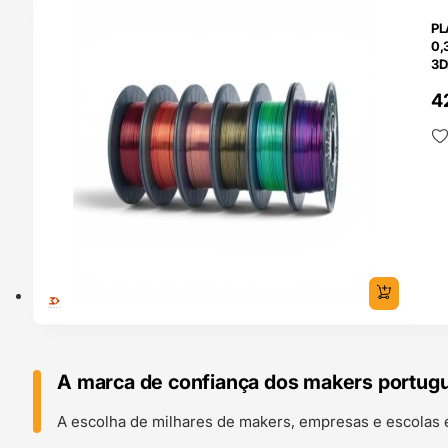
O 24H
PL
0,
3D
4
A marca de confiança dos makers portug
A escolha de milhares de makers, empresas e escolas 