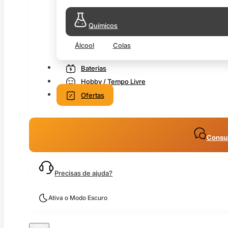
Químicos
Álcool
Colas
Baterias
Hobby / Tempo Livre
Ofertas
Consul
Precisas de ajuda?
Ativa o Modo Escuro