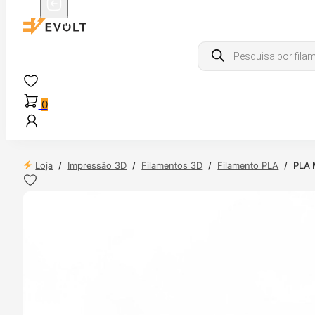
Products
search
0
Loja
/
Impressão 3D
/
Filamentos 3D
/
Filamento PLA
/
PLA 
 24H