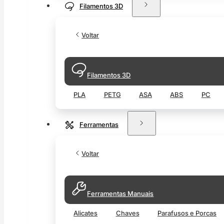
Filamentos 3D
Voltar
Filamentos 3D
PLA
PETG
ASA
ABS
PC
Ferramentas
Voltar
Ferramentas Manuais
Alicates
Chaves
Parafusos e Porcas