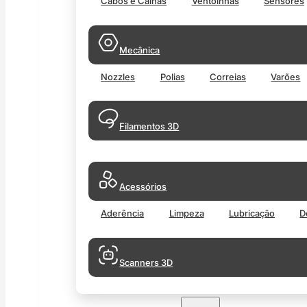
Cabos e Calhas
Ventoinhas
Sensores
Mecânica
Nozzles
Polias
Correias
Varões
Filamentos 3D
Acessórios
Aderência
Limpeza
Lubricação
D
Scanners 3D