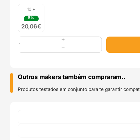
10 +
8%
20,06
€
Quantidade
de
PLA
MATTE
1kg
Blanco
Outros makers também compraram..
Nata
Cream
Produtos testados em conjunto para te garantir compati
White
-
WINKLE