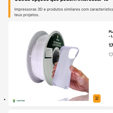
Impressoras 3D e produtos similares com característic
teus projetos.
O 24H
PL
– 
1