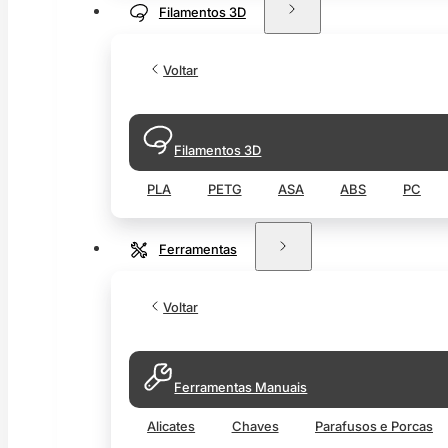
Filamentos 3D
Voltar
Filamentos 3D
PLA
PETG
ASA
ABS
PC
Ferramentas
Voltar
Ferramentas Manuais
Alicates
Chaves
Parafusos e Porcas