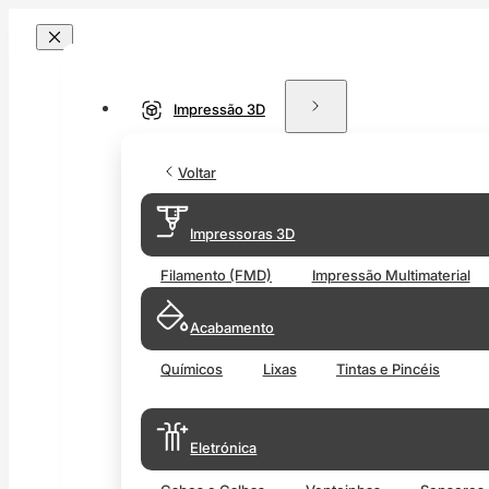
Impressão 3D
Voltar
Impressoras 3D
Filamento (FMD)
Impressão Multimaterial
Acabamento
Químicos
Lixas
Tintas e Pincéis
Eletrónica