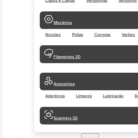
Cabos e Calhas
Ventoinhas
Sensores
Mecânica
Nozzles
Polias
Correias
Varões
Filamentos 3D
Acessórios
Aderência
Limpeza
Lubricação
D
Scanners 3D