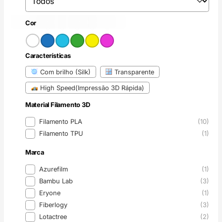
Branco
Azul
(2)
Azul claro
(11)
Verde
(9)
Amarelo
(1)
Rosa
(2)
(2)
Cor
Cor
Características
Características
Com brilho (Silk)
Transparente
High Speed(Impressão 3D Rápida)
Material Filamento 3D
Material Filamento 3D
Filamento PLA
(10)
Filamento TPU
(1)
Marca
Marca
Azurefilm
(1)
Bambu Lab
(3)
Eryone
(1)
Fiberlogy
(3)
Lotactree
(2)