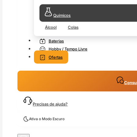
Químicos
Álcool
Colas
Baterias
Hobby / Tempo Livre
Ofertas
Consul
Precisas de ajuda?
Ativa o Modo Escuro