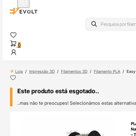
Products
search
0
Loja
/
Impressão 3D
/
Filamentos 3D
/
Filamento PLA
/
Easy
Este produto está esgotado..
..mas não te preocupes! Selecionámos estas alternat
ENDAS
PL
4H
Na
– 