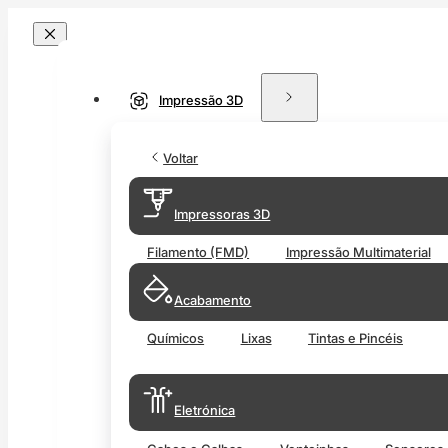
Impressão 3D
Voltar
Impressoras 3D
Filamento (FMD)
Impressão Multimaterial
Acabamento
Químicos
Lixas
Tintas e Pincéis
Eletrónica