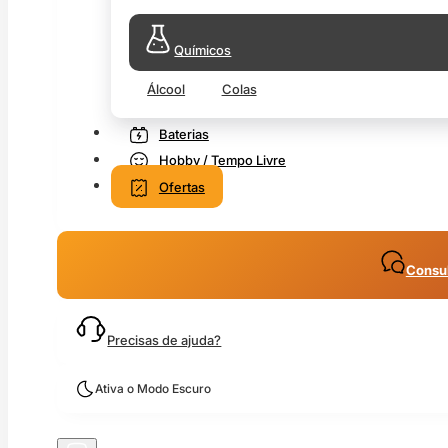
Químicos
Álcool
Colas
Baterias
Hobby / Tempo Livre
Ofertas
Consul
Precisas de ajuda?
Ativa o Modo Escuro