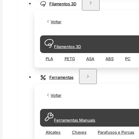
Filamentos 3D
Voltar
Filamentos 3D
PLA
PETG
ASA
ABS
PC
Ferramentas
Voltar
Ferramentas Manuais
Alicates
Chaves
Parafusos e Porcas