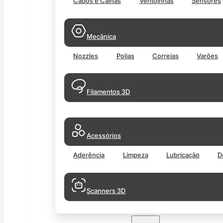
Cabos e Calhas
Ventoinhas
Sensores
Mecânica
Nozzles
Polias
Correias
Varões
Filamentos 3D
Acessórios
Aderência
Limpeza
Lubricação
D
Scanners 3D