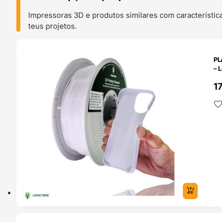
Impressoras 3D e produtos similares com característic
teus projetos.
O 24H
PL
– 
1