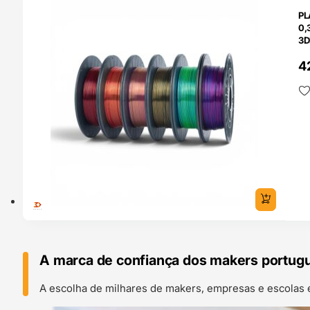
O 24H
PL
0,
3D
4
A marca de confiança dos makers portug
A escolha de milhares de makers, empresas e escolas 