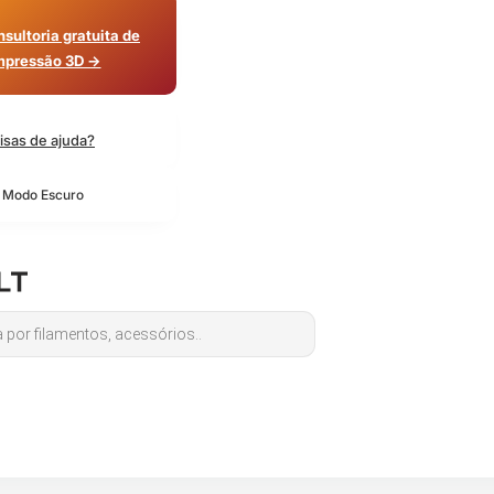
sultoria gratuita de
mpressão 3D →
isas de ajuda?
o Modo Escuro