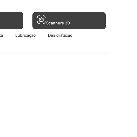
Scanners 3D
za
Lubricação
Desidratação