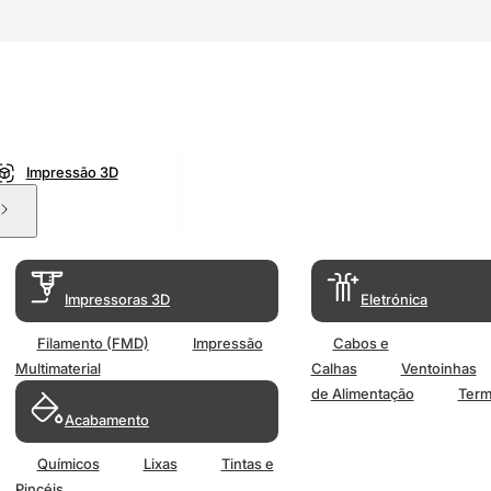
Impressão 3D
Impressoras 3D
Eletrónica
Filamento (FMD)
Impressão
Cabos e
Multimaterial
Calhas
Ventoinhas
de Alimentação
Term
Acabamento
Químicos
Lixas
Tintas e
Pincéis