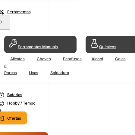
Ferramentas
Ferramentas Manuais
Químicos
Alicates
Chaves
Parafusos
Álcool
Colas
e
Porcas
Lixas
Soldadura
Baterias
Hobby / Tempo
e
Ofertas