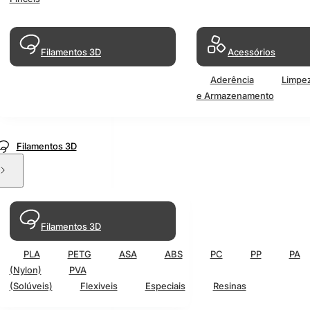
Filamentos 3D
Acessórios
Aderência
Limpe
e Armazenamento
Filamentos 3D
Filamentos 3D
PLA
PETG
ASA
ABS
PC
PP
PA
(Nylon)
PVA
(Solúveis)
Flexiveis
Especiais
Resinas