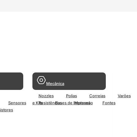
Mecânica
Nozzles
Polias
Correias
Varões
Sensores
e Kits
Resistências
Bases de Impressão
Motores
Fontes
istores