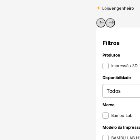
Loja
/
engenheiro
Filtros
Produtos
Produtos
Impressão 3D
Disponibilidade
Disponibilidade
Disponibilidade
Marca
Marca
Bambu Lab
Modelo da Impress
Modelo da Impress
BAMBU LAB 