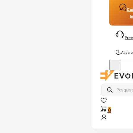
Con
I
Prec
Ativa 
Products
search
0