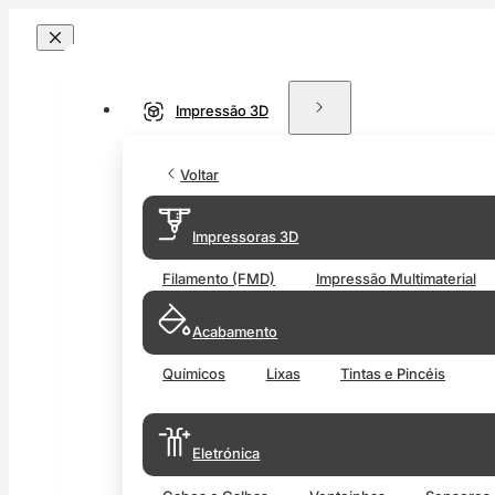
Impressão 3D
Voltar
Impressoras 3D
Filamento (FMD)
Impressão Multimaterial
Acabamento
Químicos
Lixas
Tintas e Pincéis
Eletrónica