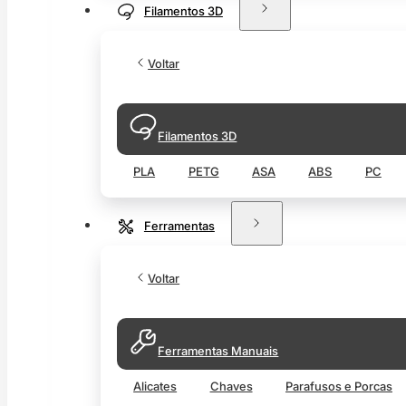
Filamentos 3D
Voltar
Filamentos 3D
PLA
PETG
ASA
ABS
PC
Ferramentas
Voltar
Ferramentas Manuais
Alicates
Chaves
Parafusos e Porcas