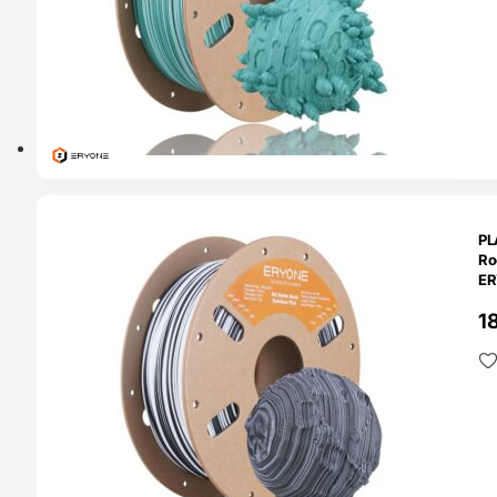
O 24H
PL
Ro
ER
1