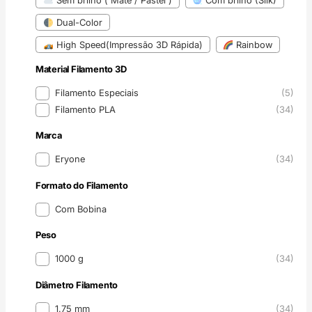
Sem brilho ( Mate / Pastel )
Com brilho (Silk)
Dual-Color
High Speed(Impressão 3D Rápida)
Rainbow
Material Filamento 3D
Material Filamento 3D
Filamento Especiais
(5)
Filamento PLA
(34)
Marca
Marca
Eryone
(34)
Formato do Filamento
Formato do Filamento
Com Bobina
Peso
Peso
1000 g
(34)
Diâmetro Filamento
Diâmetro Filamento
1.75 mm
(34)