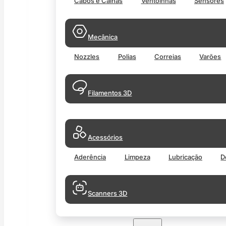
Cabos e Calhas
Ventoinhas
Sensores
Mecânica
Nozzles
Polias
Correias
Varões
Filamentos 3D
Acessórios
Aderência
Limpeza
Lubricação
D
Scanners 3D