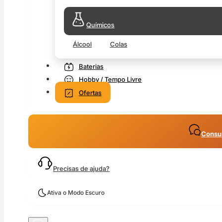
Químicos
Álcool
Colas
Baterias
Hobby / Tempo Livre
Ofertas
Consul
Precisas de ajuda?
Ativa o Modo Escuro