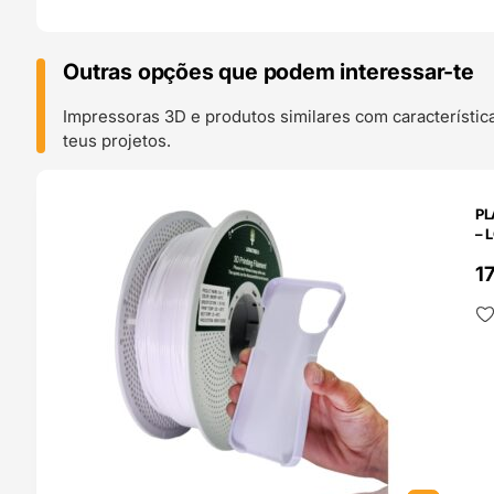
Outras opções que podem interessar-te
Impressoras 3D e produtos similares com característic
teus projetos.
O 24H
PL
– 
1