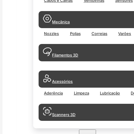
Cabos e Calhas
Ventoinhas
Sensores
Mecânica
Nozzles
Polias
Correias
Varões
Filamentos 3D
Acessórios
Aderência
Limpeza
Lubricação
D
Scanners 3D