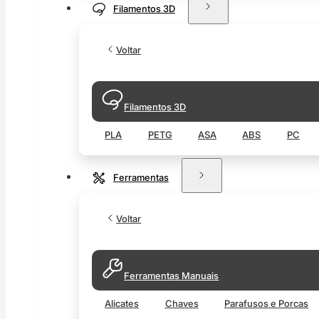
Filamentos 3D
Voltar
Filamentos 3D
PLA
PETG
ASA
ABS
PC
Ferramentas
Voltar
Ferramentas Manuais
Alicates
Chaves
Parafusos e Porcas