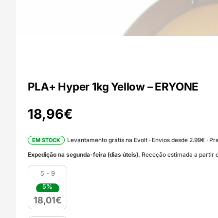
PLA+ Hyper 1kg Yellow – ERYONE
18,96
€
Levantamento grátis na Evolt · Envios desde 2.99€ · Pra
EM STOCK
Expedição na segunda-feira (dias úteis).
Receção estimada a partir d
5 - 9
5%
18,01
€