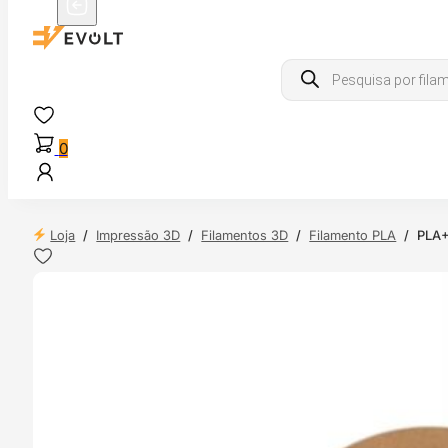
Products
search
0
Loja
/
Impressão 3D
/
Filamentos 3D
/
Filamento PLA
/
PLA+
 24H