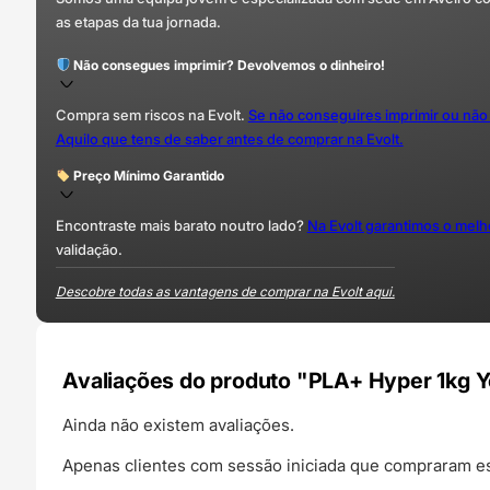
as etapas da tua jornada.
Não consegues imprimir? Devolvemos o dinheiro!
Compra sem riscos na Evolt.
Se não conseguires imprimir ou não
Aquilo que tens de saber antes de comprar na Evolt.
Preço Mínimo Garantido
Encontraste mais barato noutro lado?
Na Evolt garantimos o mel
validação.
Descobre todas as vantagens de comprar na Evolt aqui.
Avaliações do produto "PLA+ Hyper 1kg 
Ainda não existem avaliações.
Apenas clientes com sessão iniciada que compraram es