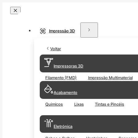
Impressão 3D
Voltar
Impressoras 3D
Filamento (FMD)
Impressão Multimaterial
Acabamento
Químicos
Lixas
Tintas e Pincéis
Eletrónica