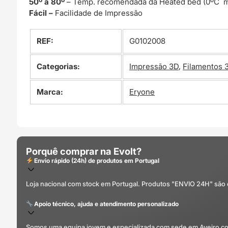
50º a 80º
– Temp. recomendada da Heated bed (0ºC m
Fácil –
Facilidade de Impressão
REF:
G0102008
Categorias:
Impressão 3D
,
Filamentos 
Marca:
Eryone
Porquê comprar na Evolt?
Envio rápido (24h) de produtos em Portugal
Loja nacional com stock em Portugal. Produtos "ENVIO 24H" são
Apoio técnico, ajuda e atendimento personalizado
Somos uma equipa jovem e especializada com sede em Aveiro com 