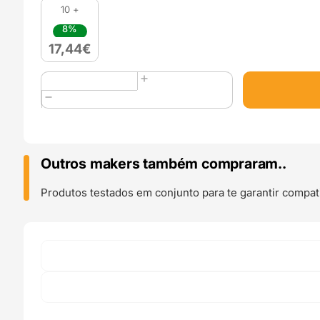
10 +
8%
17,44
€
Quantidade
de
PLA+
Hyper
1kg
Yellow
Outros makers também compraram..
-
ERYONE
Produtos testados em conjunto para te garantir compati