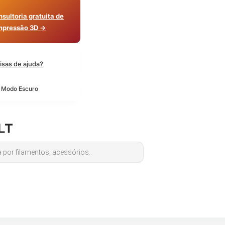
sultoria gratuita de
mpressão 3D →
isas de ajuda?
o Modo Escuro