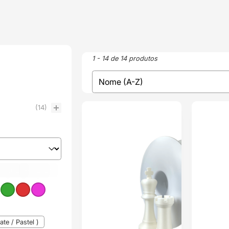
1 - 14 de 14 produtos
sort
Sort content
(14)
ENVIO 24H
ENVIO 24H
ro
erde
Vermelho
(2)
(2)
Rosa
(2)
(2)
te / Pastel )