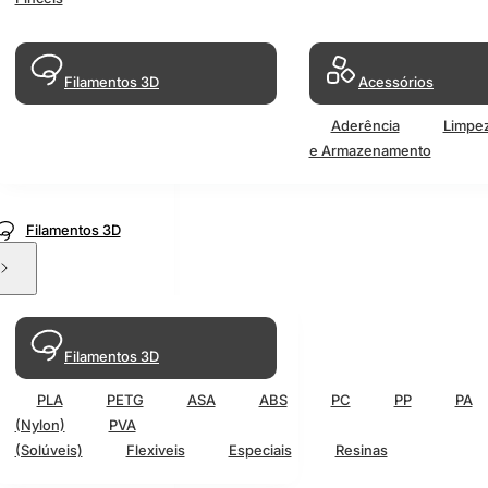
Filamentos 3D
Acessórios
Aderência
Limpe
e Armazenamento
Filamentos 3D
Filamentos 3D
PLA
PETG
ASA
ABS
PC
PP
PA
(Nylon)
PVA
(Solúveis)
Flexiveis
Especiais
Resinas