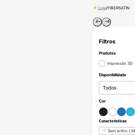
Loja
/
FIBERSATIN
Filtros
Produtos
Produtos
Impressão 3D
Disponibilidade
Disponibilidade
Disponibilidade
Preto
Branco
(2)
Azul
(2)
Azul cla
(2)
V
Cor
Cor
Características
Características
Sem brilho ( Ma