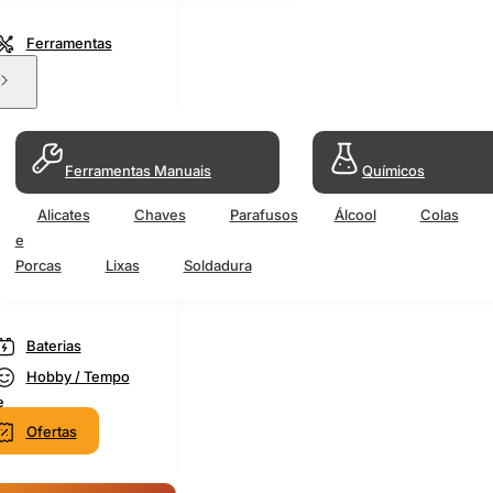
Ferramentas
Ferramentas Manuais
Químicos
Alicates
Chaves
Parafusos
Álcool
Colas
e
Porcas
Lixas
Soldadura
Baterias
Hobby / Tempo
e
Ofertas