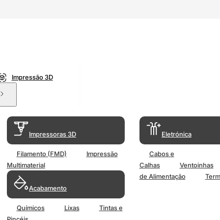
Impressão 3D
Impressoras 3D
Eletrónica
Filamento (FMD)
Impressão
Cabos e
Multimaterial
Calhas
Ventoinhas
de Alimentação
Term
Acabamento
Químicos
Lixas
Tintas e
Pincéis