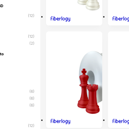
3D
3D
(12)
(12)
ENVIO 24H
ENVIO 24H
(2)
to
nto
(6)
(6)
(6)
(12)