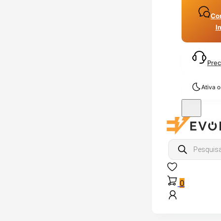
Con
I
Prec
Ativa 
Products
search
0