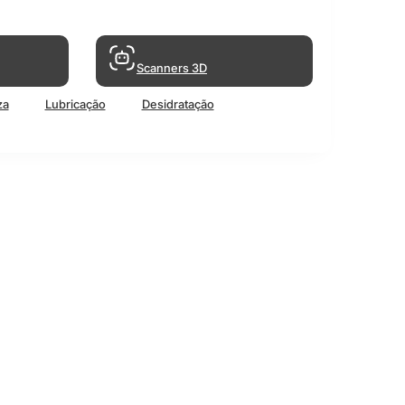
Scanners 3D
za
Lubricação
Desidratação