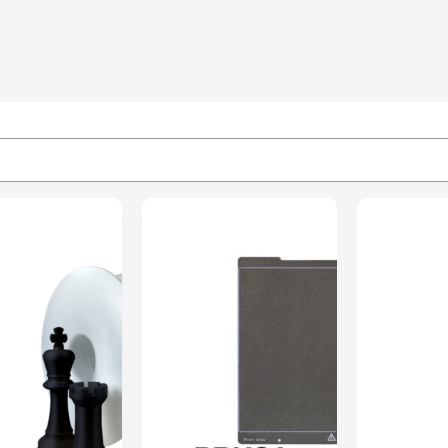
PRÉ-RESERVA
ENVIO 24H
FIBERSATIN
FIBERSATIN
PLA 850g
PLA 850g
Pearl –
Black –
Fiberlogy
Fiberlogy
26,38
€
26,38
€