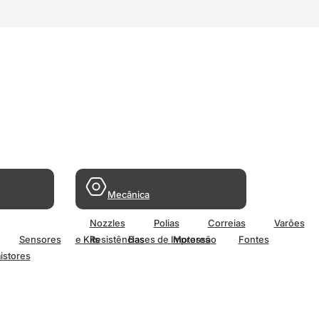
Mecânica
Nozzles
Polias
Correias
Varões
Sensores
e Kits
Resistências
Bases de Impressão
Motores
Fontes
istores