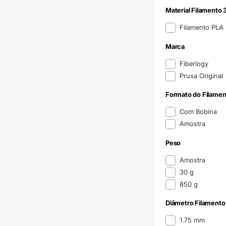
Material Filamento 
Material Filamento 
Filamento PLA
Marca
Marca
Fiberlogy
Prusa Original
Formato do Filamen
Formato do Filame
Com Bobina
Amostra
Peso
Peso
Amostra
30 g
850 g
Diâmetro Filamento
Diâmetro Filamento
1.75 mm