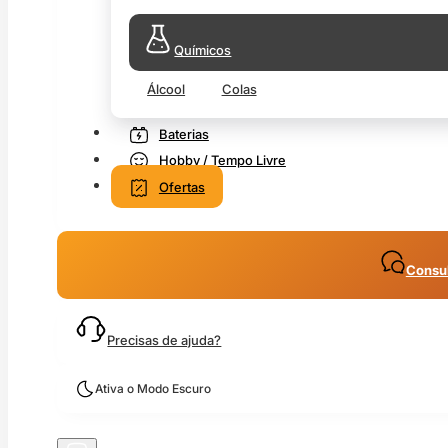
Químicos
Álcool
Colas
Baterias
Hobby / Tempo Livre
Ofertas
Consul
Precisas de ajuda?
Ativa o Modo Escuro