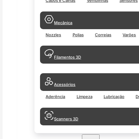
Cabos e Calhas
Ventoinhas
Sensores
Mecânica
Nozzles
Polias
Correias
Varões
Filamentos 3D
Acessórios
Aderência
Limpeza
Lubricação
D
Scanners 3D