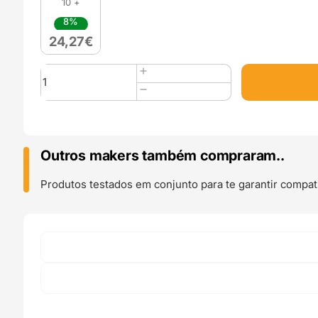
10 +
8%
24,27
€
Quantidade
de
FIBERSATIN
PLA
850g
Pink
Outros makers também compraram..
-
Fiberlogy
Produtos testados em conjunto para te garantir compati