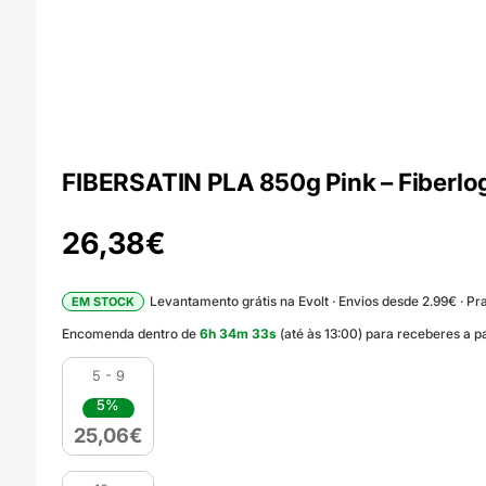
FIBERSATIN PLA 850g Pink – Fiberlo
26,38
€
Levantamento grátis na Evolt · Envios desde 2.99€ · Pra
EM STOCK
Encomenda dentro de
6
h
34
m
32
s
(até às 13:00) para receberes a p
5 - 9
5%
25,06
€