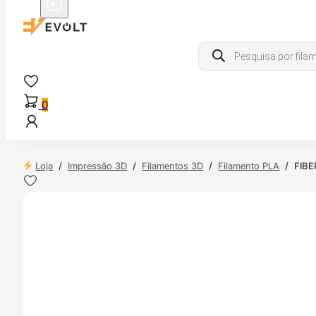
Products
search
0
Loja
/
Impressão 3D
/
Filamentos 3D
/
Filamento PLA
/
FIBE
 24H