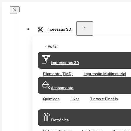
Impressão 3D
Voltar
Impressoras 3D
Filamento (FMD)
Impressão Multimaterial
Acabamento
Químicos
Lixas
Tintas e Pincéis
Eletrónica