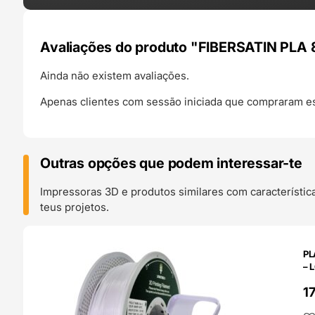
Avaliações do produto "FIBERSATIN PLA 8
Ainda não existem avaliações.
Apenas clientes com sessão iniciada que compraram es
Outras opções que podem interessar-te
Impressoras 3D e produtos similares com característic
teus projetos.
O 24H
PL
– 
1