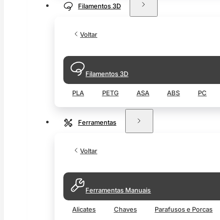
Filamentos 3D
Voltar
Filamentos 3D
PLA
PETG
ASA
ABS
PC
Ferramentas
Voltar
Ferramentas Manuais
Alicates
Chaves
Parafusos e Porcas