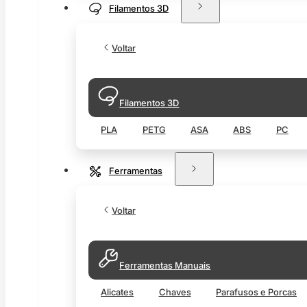
Filamentos 3D
Voltar
Filamentos 3D
PLA
PETG
ASA
ABS
PC
Ferramentas
Voltar
Ferramentas Manuais
Alicates
Chaves
Parafusos e Porcas