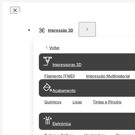
Impressão 3D
Voltar
Impressoras 3D
Filamento (FMD)
Impressão Multimaterial
Acabamento
Químicos
Lixas
Tintas e Pincéis
Eletrónica