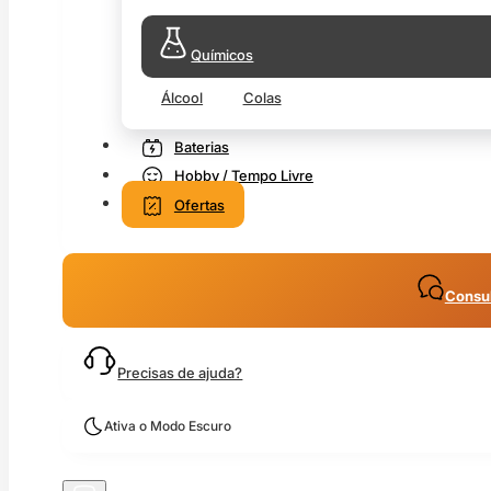
Químicos
Álcool
Colas
Baterias
Hobby / Tempo Livre
Ofertas
Consul
Precisas de ajuda?
Ativa o Modo Escuro