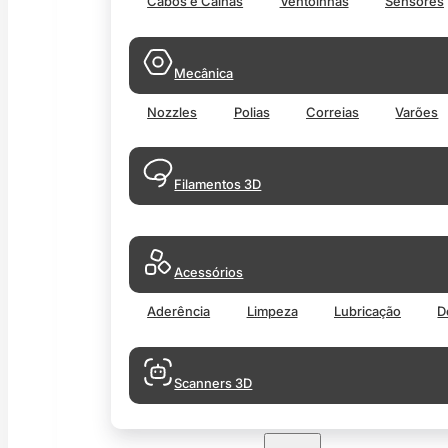
Cabos e Calhas
Ventoinhas
Sensores
Mecânica
Nozzles
Polias
Correias
Varões
Filamentos 3D
Acessórios
Aderência
Limpeza
Lubricação
D
Scanners 3D