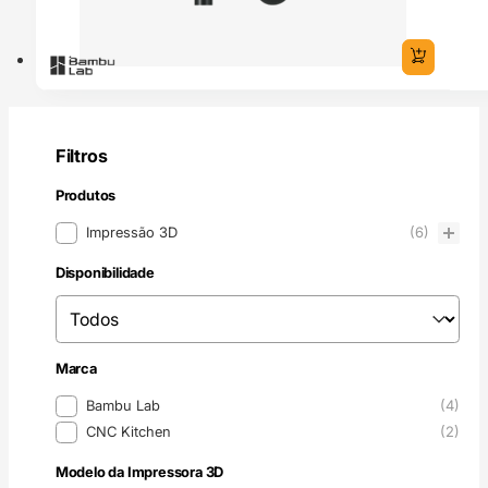
Filtros
Produtos
Produtos
Impressão 3D
(6)
Disponibilidade
Disponibilidade
Disponibilidade
Marca
Marca
Bambu Lab
(4)
CNC Kitchen
(2)
Modelo da Impressora 3D