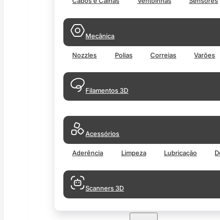
Cabos e Calhas
Ventoinhas
Sensores
Mecânica
Nozzles
Polias
Correias
Varões
Filamentos 3D
Acessórios
Aderência
Limpeza
Lubricação
D
Scanners 3D