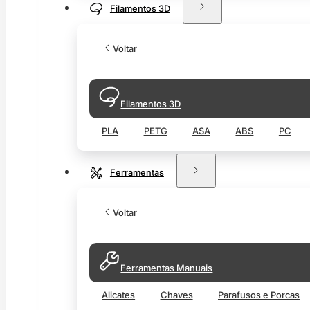
Filamentos 3D
Voltar
Filamentos 3D
PLA
PETG
ASA
ABS
PC
Ferramentas
Voltar
Ferramentas Manuais
Alicates
Chaves
Parafusos e Porcas