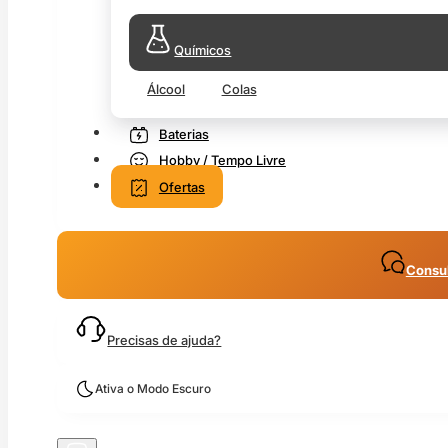
Químicos
Álcool
Colas
Baterias
Hobby / Tempo Livre
Ofertas
Consul
Precisas de ajuda?
Ativa o Modo Escuro