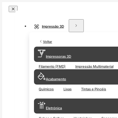
Impressão 3D
Voltar
Impressoras 3D
Filamento (FMD)
Impressão Multimaterial
Acabamento
Químicos
Lixas
Tintas e Pincéis
Eletrónica