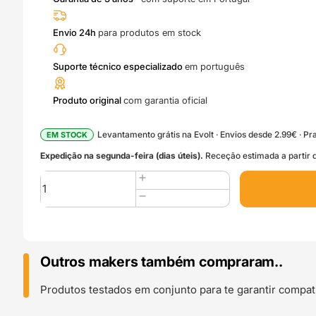
Envio 24h
para produtos em stock
Suporte técnico especializado
em português
Produto original
com garantia oficial
Levantamento grátis na Evolt · Envios desde 2.99€ · Pra
EM STOCK
Expedição na segunda-feira (dias úteis).
Receção estimada a partir d
Quantidade
de
PTFE
Tube
Coupler
(H2
Outros makers também compraram..
Series)
-
Produtos testados em conjunto para te garantir compati
Bambu