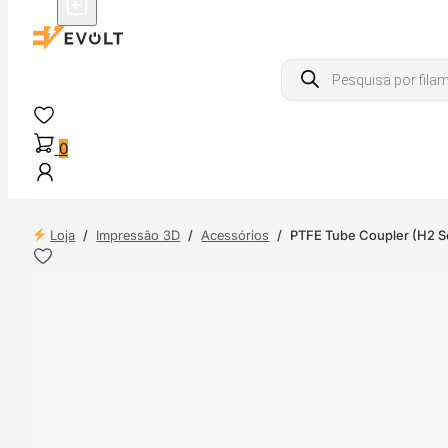
Products
search
0
Loja
/
Impressão 3D
/
Acessórios
/
PTFE Tube Coupler (H2 S
 24H