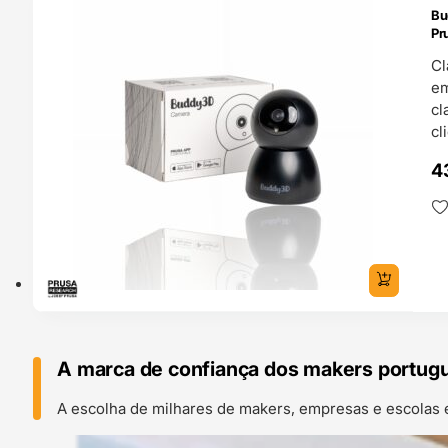
Bu
4H
Pr
Cl
em
cl
cl
4
A marca de confiança dos makers portug
A escolha de milhares de makers, empresas e escolas 