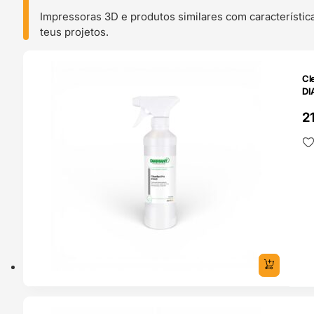
Impressoras 3D e produtos similares com característic
teus projetos.
O 24H
Cl
D
2
ENDAS