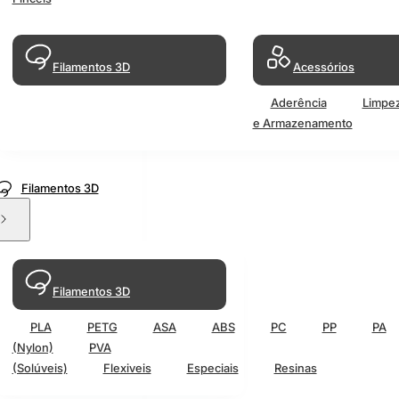
Filamentos 3D
Acessórios
Aderência
Limpe
e Armazenamento
Filamentos 3D
Filamentos 3D
PLA
PETG
ASA
ABS
PC
PP
PA
(Nylon)
PVA
(Solúveis)
Flexiveis
Especiais
Resinas