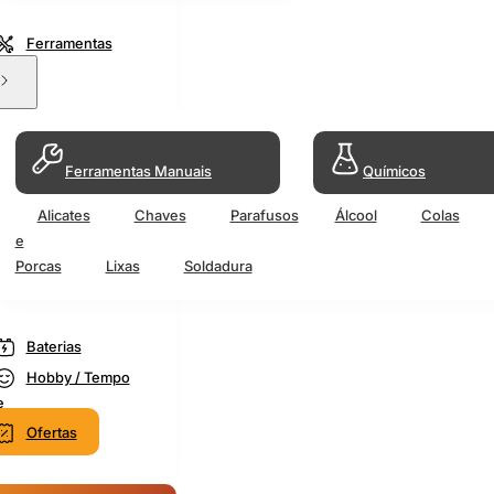
Ferramentas
Ferramentas Manuais
Químicos
Alicates
Chaves
Parafusos
Álcool
Colas
e
Porcas
Lixas
Soldadura
Baterias
Hobby / Tempo
e
Ofertas