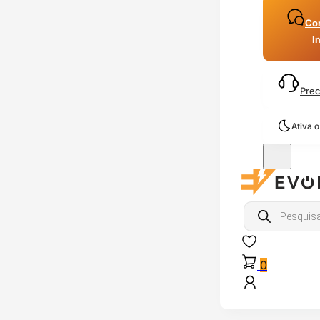
Con
I
Prec
Ativa 
Products
search
0