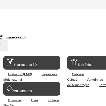
Impressão 3D
Impressoras 3D
Eletrónica
Filamento (FMD)
Impressão
Cabos e
Multimaterial
Calhas
Ventoinhas
de Alimentação
Term
Acabamento
Químicos
Lixas
Tintas e
Pincéis