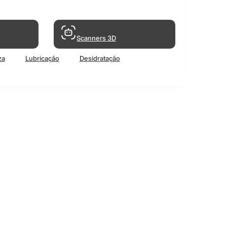
Scanners 3D
za
Lubricação
Desidratação