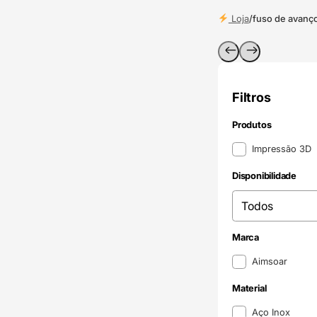
Loja
/
fuso de avanç
Filtros
Produtos
Produtos
Impressão 3D
Disponibilidade
Disponibilidade
Disponibilidade
Marca
Marca
Aimsoar
Material
Material
Aço Inox