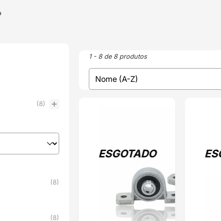
o
1 - 8 de 8 produtos
sort
Sort content
(8)
ESGOTADO
ESGOTADO
ESGOTADO
ES
(8)
(8)