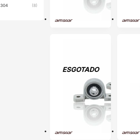
l 304
(8)
ESGOTADO
ENVIO 24H
ESGOTADO