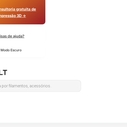
sultoria gratuita de
mpressão 3D →
isas de ajuda?
o Modo Escuro