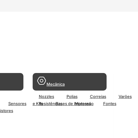
Mecânica
Nozzles
Polias
Correias
Varões
Sensores
e Kits
Resistências
Bases de Impressão
Motores
Fontes
istores