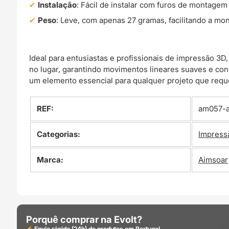
Instalação
: Fácil de instalar com furos de montage
Peso
: Leve, com apenas 27 gramas, facilitando a 
Ideal para entusiastas e profissionais de impressão 3
no lugar, garantindo movimentos lineares suaves e co
um elemento essencial para qualquer projeto que reque
REF:
am057-
Categorias:
Impress
Marca:
Aimsoar
Porquê comprar na Evolt?
Envio rápido (24h) de produtos em Portugal