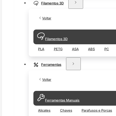
Filamentos 3D
Voltar
Filamentos 3D
PLA
PETG
ASA
ABS
PC
Ferramentas
Voltar
Ferramentas Manuais
Alicates
Chaves
Parafusos e Porcas