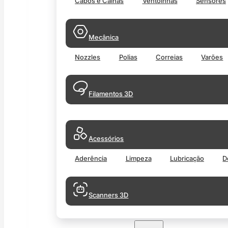
Cabos e Calhas
Ventoinhas
Sensores
Mecânica
Nozzles
Polias
Correias
Varões
Filamentos 3D
Acessórios
Aderência
Limpeza
Lubricação
D
Scanners 3D