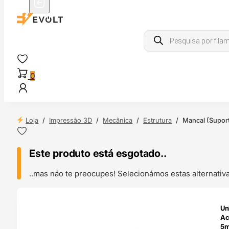
Products
search
0
Loja
/
Impressão 3D
/
Mecânica
/
Estrutura
/
Mancal (Supor
Este produto está esgotado..
..mas não te preocupes! Selecionámos estas alternat
ENDAS
Un
4H
Ac
5m