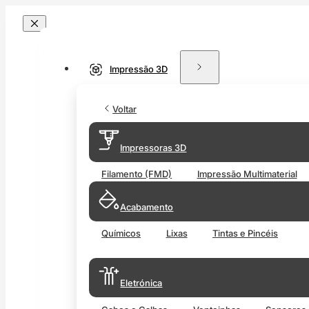
Impressão 3D
Voltar
Impressoras 3D
Filamento (FMD)
Impressão Multimaterial
Acabamento
Químicos
Lixas
Tintas e Pincéis
Eletrónica