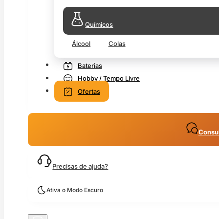
Químicos
Álcool
Colas
Baterias
Hobby / Tempo Livre
Ofertas
Consul
Precisas de ajuda?
Ativa o Modo Escuro