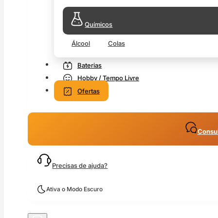
Químicos
Álcool
Colas
Baterias
Hobby / Tempo Livre
Ofertas
Consul
Precisas de ajuda?
Ativa o Modo Escuro