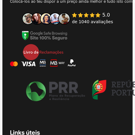
Colocá-los ao teu dispor a um preço ainda melhor e tudo isto com 
Links úteis