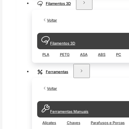
Filamentos 3D
Voltar
Filamentos 3D
PLA
PETG
ASA
ABS
PC
Ferramentas
Voltar
Ferramentas Manuais
Alicates
Chaves
Parafusos e Porcas