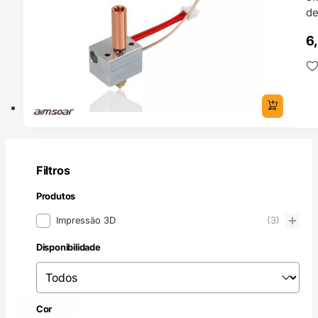
de
6
Filtros
Produtos
Produtos
Impressão 3D
(3)
Disponibilidade
Disponibilidade
Disponibilidade
Amarelo
(1)
Cor