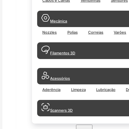
Cabos e Calhas
Ventoinhas
Sensores
Mecânica
Nozzles
Polias
Correias
Varões
Filamentos 3D
Acessórios
Aderência
Limpeza
Lubricação
D
Scanners 3D