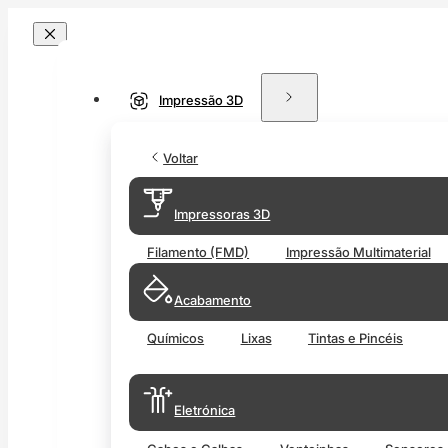
Impressão 3D
Voltar
Impressoras 3D
Filamento (FMD)
Impressão Multimaterial
Acabamento
Químicos
Lixas
Tintas e Pincéis
Eletrónica