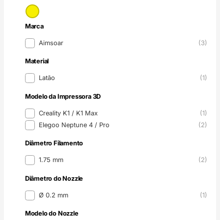
Cor
Marca
Marca
Aimsoar
(3)
Material
Material
Latão
(1)
Modelo da Impressora 3D
Modelo da Impressora 3D
Creality K1 / K1 Max
(1)
Elegoo Neptune 4 / Pro
(2)
Diâmetro Filamento
Diâmetro Filamento
1.75 mm
(2)
Diâmetro do Nozzle
Diâmetro do Nozzle
Ø 0.2 mm
(1)
Modelo do Nozzle