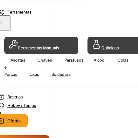
Ferramentas
Ferramentas Manuais
Químicos
Alicates
Chaves
Parafusos
Álcool
Colas
e
Porcas
Lixas
Soldadura
Baterias
Hobby / Tempo
e
Ofertas