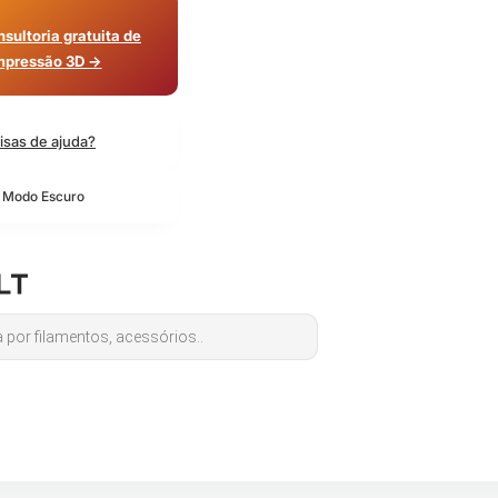
sultoria gratuita de
mpressão 3D →
isas de ajuda?
o Modo Escuro