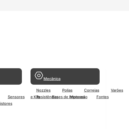
Mecânica
Nozzles
Polias
Correias
Varões
Sensores
e Kits
Resistências
Bases de Impressão
Motores
Fontes
istores