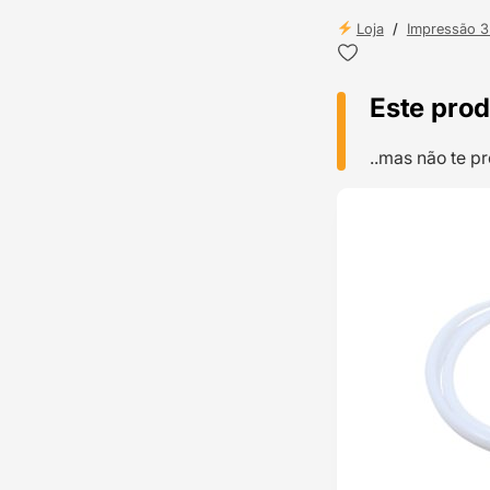
Loja
/
Impressão 
Este prod
..mas não te 
TOP VENDAS
ENVIO 24H