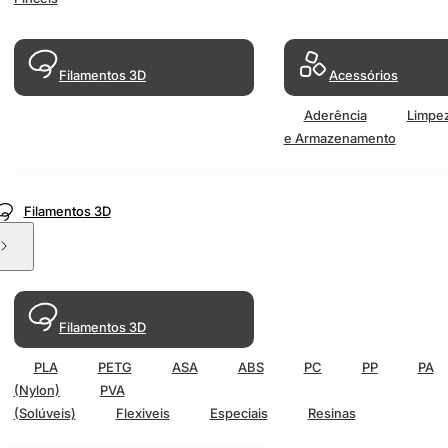
Filamentos 3D
Acessórios
Aderência
Limpe
e Armazenamento
Filamentos 3D
Filamentos 3D
PLA
PETG
ASA
ABS
PC
PP
PA
(Nylon)
PVA
(Solúveis)
Flexiveis
Especiais
Resinas