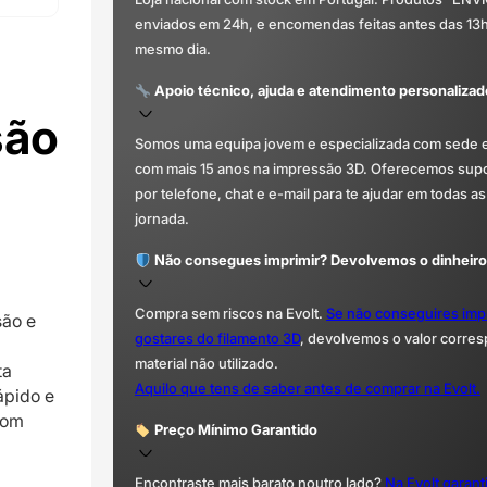
enviados em 24h, e encomendas feitas antes das 13
mesmo dia.
Apoio técnico, ajuda e atendimento personalizad
são
Somos uma equipa jovem e especializada com sede 
com mais 15 anos na impressão 3D. Oferecemos supor
por telefone, chat e e-mail para te ajudar em todas as
jornada.
Não consegues imprimir? Devolvemos o dinheiro
Compra sem riscos na Evolt.
Se não conseguires imp
são e
gostares do filamento 3D
, devolvemos o valor corre
material não utilizado.
ta
Aquilo que tens de saber antes de comprar na Evolt.
ápido e
com
Preço Mínimo Garantido
Encontraste mais barato noutro lado?
Na Evolt garan