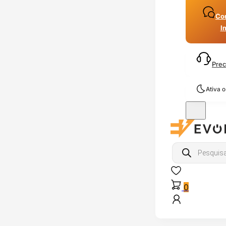
Con
I
Prec
Ativa 
Products
search
0