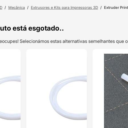
3D
/
Mecânica
/
Extrusores e Kits para Impressoras 3D
/
Extruder Pri
uto está esgotado..
preocupes! Selecionámos estas alternativas semelhantes qu
TOP VENDAS
TOP VENDAS
10cm Tubo PTFE
ENVIO 24H
ENVIO 24H
2/3 mm –
AIMSOAR
Classificado
com
5.00
em
5 com base
em
2
classificações
de clientes
0,50
€