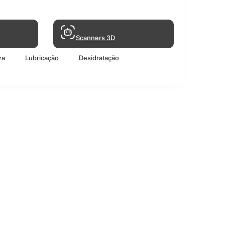
Scanners 3D
za
Lubricação
Desidratação