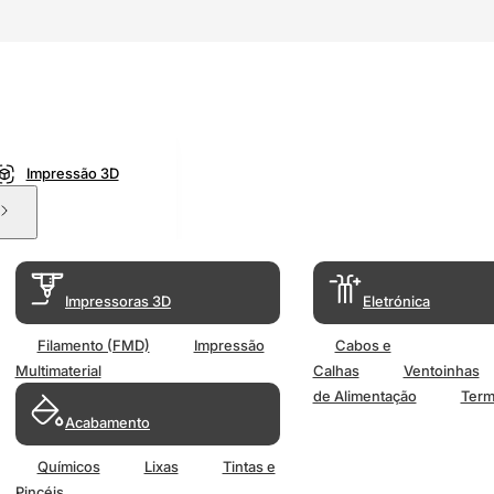
Impressão 3D
Impressoras 3D
Eletrónica
Filamento (FMD)
Impressão
Cabos e
Multimaterial
Calhas
Ventoinhas
de Alimentação
Term
Acabamento
Químicos
Lixas
Tintas e
Pincéis