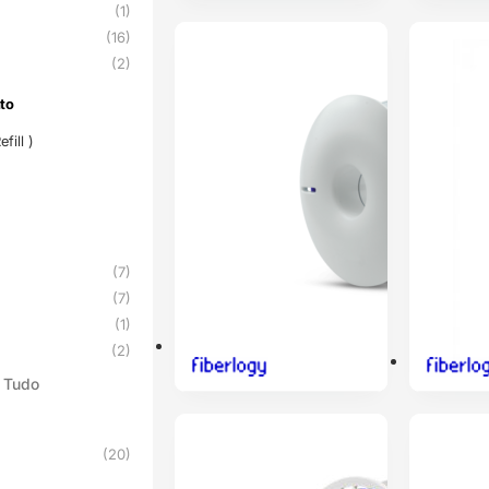
(1)
(16)
ENVIO 24H
ENVIO 24H
(2)
to
nto
fill )
(7)
(7)
(1)
(2)
 Tudo
ESGOTADO
ESGOTADO
(20)