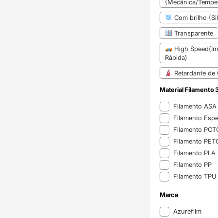
(Mecânica/Temper
Com brilho (Sil
Transparente
High Speed(Im
Rápida)
Retardante de
Material Filamento 
Material Filamento 
Filamento AS
Filamento Espe
Filamento PC
Filamento PE
Filamento PLA
Filamento PP
Filamento TP
Marca
Marca
Azurefilm