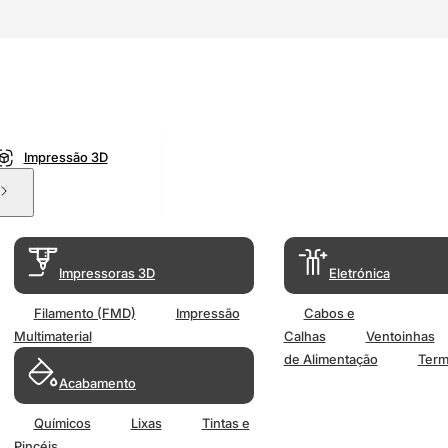
Impressão 3D
Impressoras 3D
Eletrónica
Filamento (FMD)
Impressão
Cabos e
Multimaterial
Calhas
Ventoinhas
de Alimentação
Term
Acabamento
Químicos
Lixas
Tintas e
Pincéis