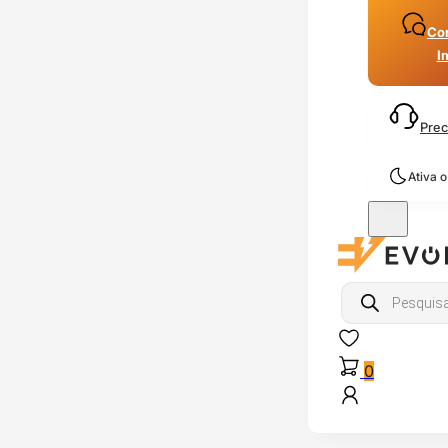
Con
I
Prec
Ativa 
Products
search
0