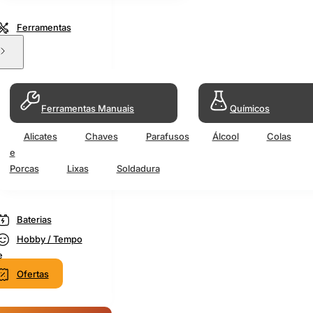
Ferramentas
Ferramentas Manuais
Químicos
Alicates
Chaves
Parafusos
Álcool
Colas
e
Porcas
Lixas
Soldadura
Baterias
Hobby / Tempo
e
Ofertas