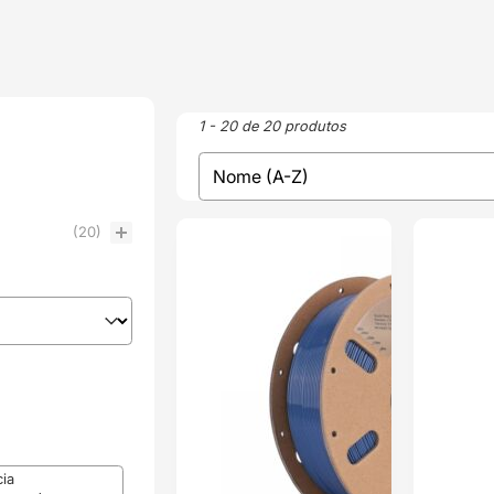
1 - 20 de 20 produtos
sort
Sort content
(20)
ENVIO 24H
ENVIO 24H
cia