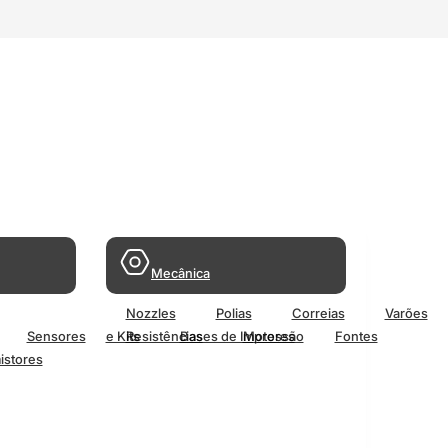
Mecânica
Nozzles
Polias
Correias
Varões
Sensores
e Kits
Resistências
Bases de Impressão
Motores
Fontes
istores