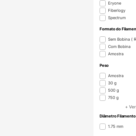
Eryone
Fiberlogy
Spectrum
Formato do Filamen
Formato do Filame
Sem Bobina ( Re
Com Bobina
Amostra
Peso
Peso
Amostra
30 g
500 g
750 g
+ Ver
Diâmetro Filamento
Diâmetro Filamento
1.75 mm