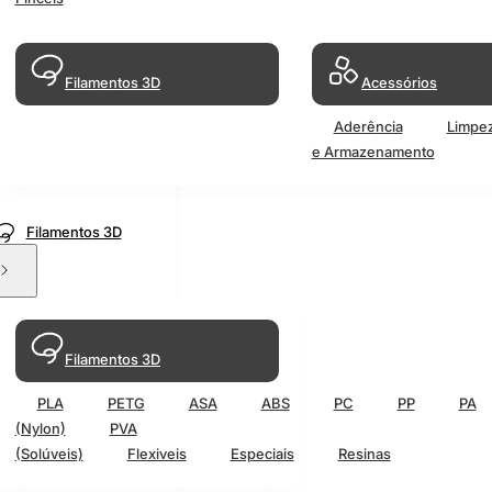
Filamentos 3D
Acessórios
Aderência
Limpe
e Armazenamento
Filamentos 3D
Filamentos 3D
PLA
PETG
ASA
ABS
PC
PP
PA
(Nylon)
PVA
(Solúveis)
Flexiveis
Especiais
Resinas