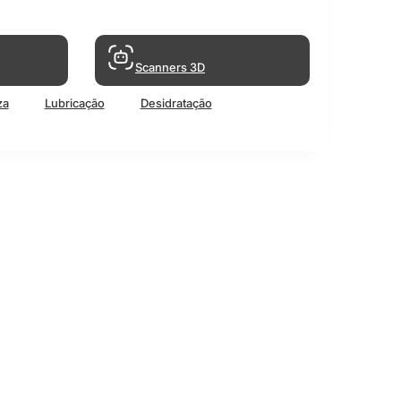
Scanners 3D
za
Lubricação
Desidratação