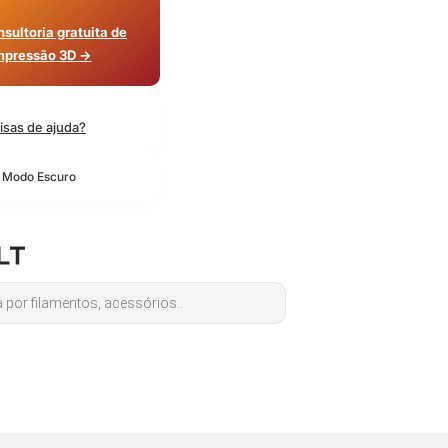
sultoria gratuita de
mpressão 3D →
isas de ajuda?
o Modo Escuro