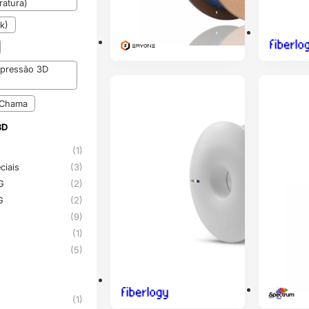
atura)
k)
pressão 3D
ENVIO 24H
PRÉ-RESERVA
 Chama
3D
3D
A
(1)
ciais
(3)
TG
(2)
TG
(2)
(9)
(1)
U
(5)
(1)