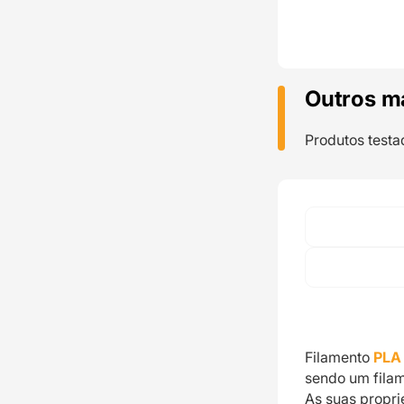
Outros m
Produtos testa
Filamento
PLA
sendo um filam
As suas propr