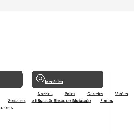
Mecânica
Nozzles
Polias
Correias
Varões
Sensores
e Kits
Resistências
Bases de Impressão
Motores
Fontes
istores