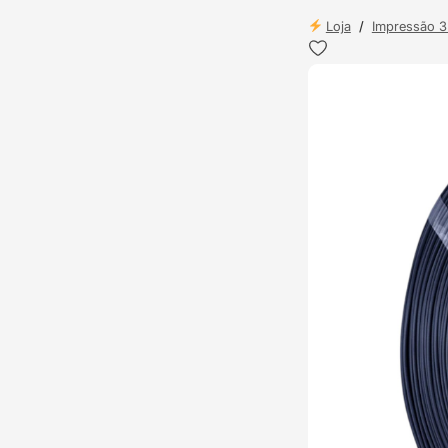
Loja
/
Impressão 
ENVIO 24H