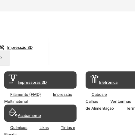
Impressão 3D
Impressoras 3D
Eletrónica
Filamento (FMD)
Impressão
Cabos e
Multimaterial
Calhas
Ventoinhas
de Alimentação
Term
Acabamento
Químicos
Lixas
Tintas e
Pincéis