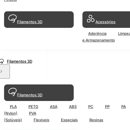
Filamentos 3D
Acessórios
Aderência
Limpe
e Armazenamento
Filamentos 3D
Filamentos 3D
PLA
PETG
ASA
ABS
PC
PP
PA
(Nylon)
PVA
(Solúveis)
Flexiveis
Especiais
Resinas