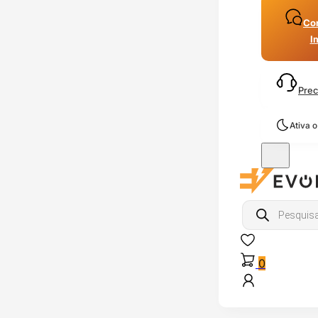
Con
I
Prec
Ativa 
Products
search
0