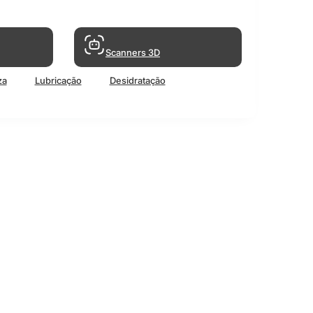
Scanners 3D
za
Lubricação
Desidratação