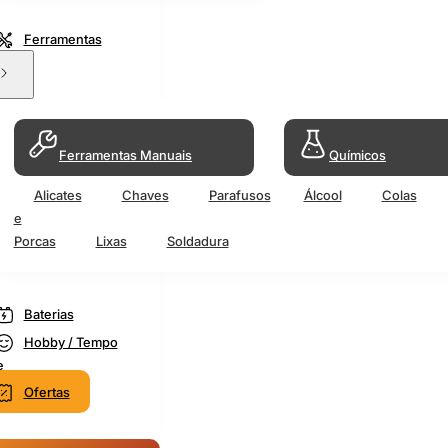
Ferramentas
Ferramentas Manuais
Químicos
Alicates
Chaves
Parafusos
Álcool
Colas
e
Porcas
Lixas
Soldadura
Baterias
Hobby / Tempo
e
Ofertas