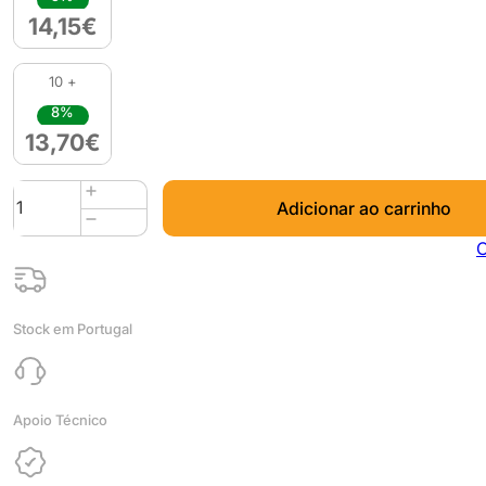
14,15
€
10 +
8%
13,70
€
Quantidade
Adicionar ao carrinho
de
PLA
C
(Refill)
1kg
Navy
Stock em Portugal
Blue
-
Azurefilm
Apoio Técnico