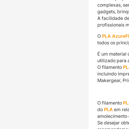
complexas, se
gadgets, brinq
A facilidade d
profissionais 
O
PLA AzureF
todos os princi
É um material 
utilizado para
O filamento
PL
incluindo impr
Makergear, Pri
O filamento
PL
do
PLA
em rel
amolecimento 
Se desejar obt