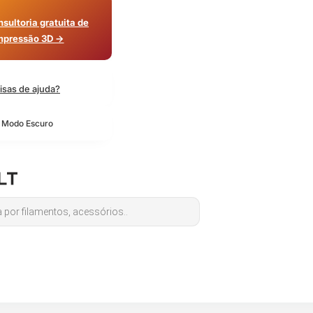
sultoria gratuita de
mpressão 3D →
isas de ajuda?
o Modo Escuro