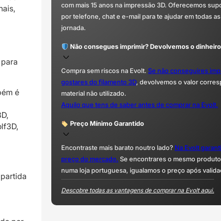
com mais 15 anos na impressão 3D. Oferecemos supor
nais,
por telefone, chat e e-mail para te ajudar em todas as
jornada.
Não consegues imprimir? Devolvemos o dinheiro
 para
Compra sem riscos na Evolt.
Se não conseguires imp
gostares do filamento 3D
, devolvemos o valor corre
mbém é
material não utilizado.
Aquilo que tens de saber antes de comprar na Evolt.
3D,
Preço Mínimo Garantido
lf3D,
Encontraste mais barato noutro lado?
Na Evolt garan
preço do mercado.
Se encontrares o mesmo produto 
numa loja portuguesa, igualamos o preço após valida
partida
Descobre todas as vantagens de comprar na Evolt aqui.