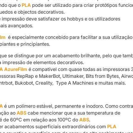
ndo que o
PLA
pode ser utilizado para criar protótipos funcio
uedos e objectos decorativos.
e impressão deve satisfazer os hobbys e os utilizadores
mais avançados.
ilm
é especialmente concebido para facilitar a sua utilização
piantes e principiantes.
que se distingue por um acabamento brilhante, pelo que ta
 a impressão de elementos decorativos.
A AzureFilm
é compatível com quase todas as impressoras 
essoras RepRap e MakerBot, Ultimaker, Bits from Bytes, Airwo
ntrbot, Bukobot, Creality, Type A Machines e muitas mais.
A
é um polímero estável, permanente e inodoro. Como contra
ação ao
ABS
cabe mencionar que a sua temperatura de
é de 60ºC em relação aos 100ºC do
ABS
.
er acabamentos superficiais extraordinários com
PLA