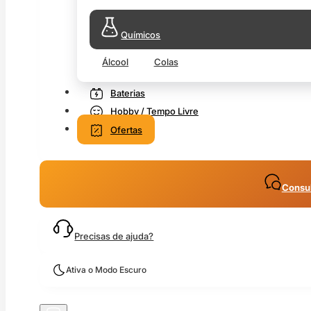
Químicos
Álcool
Colas
Baterias
Hobby / Tempo Livre
Ofertas
Consul
Precisas de ajuda?
Ativa o Modo Escuro