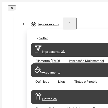
Impressão 3D
Voltar
Impressoras 3D
Filamento (FMD)
Impressão Multimaterial
Acabamento
Químicos
Lixas
Tintas e Pincéis
Eletrónica