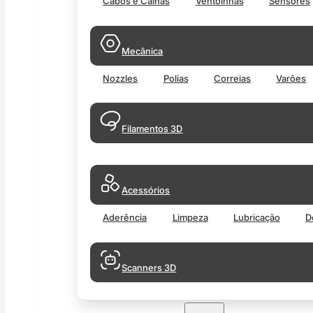
Cabos e Calhas
Ventoinhas
Sensores
Mecânica
Nozzles
Polias
Correias
Varões
Filamentos 3D
Acessórios
Aderência
Limpeza
Lubricação
D
Scanners 3D