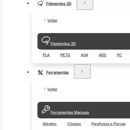
Filamentos 3D
Voltar
Filamentos 3D
PLA
PETG
ASA
ABS
PC
Ferramentas
Voltar
Ferramentas Manuais
Alicates
Chaves
Parafusos e Porcas