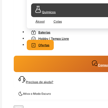
Químicos
Álcool
Colas
Baterias
Hobby / Tempo Livre
Ofertas
Consul
Precisas de ajuda?
Ativa o Modo Escuro