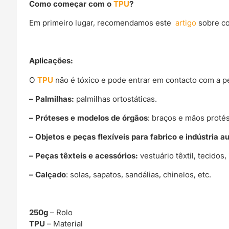
Como começar com o
TPU
?
Em primeiro lugar, recomendamos este
artigo
sobre co
Aplicações:
O
TPU
não é tóxico e pode entrar em contacto com a pe
– Palmilhas:
palmilhas ortostáticas.
– Próteses e modelos de
órgãos
: braços e mãos protés
– Objetos e peças flexíveis para fabrico e indústria 
– Peças têxteis e acessórios:
vestuário têxtil, tecido
– Calçado
: solas, sapatos, sandálias, chinelos, etc.
250g
– Rolo
TPU
– Material