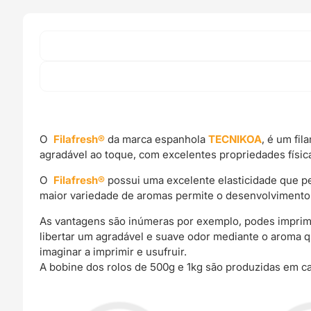
O
Filafresh
®
da marca espanhola
TECNIKOA
, é um fi
agradável ao toque, com excelentes propriedades física
O
Filafresh
®
possui uma excelente elasticidade que pe
maior variedade de aromas permite o desenvolvimento de
As vantagens são inúmeras por exemplo, podes imprimir 
libertar um agradável e suave odor mediante o aroma q
imaginar a imprimir e usufruir.
A bobine dos rolos de 500g e 1kg são produzidas em ca