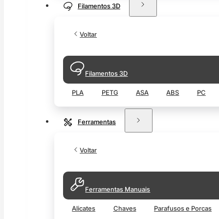
Filamentos 3D
Voltar
Filamentos 3D
PLA
PETG
ASA
ABS
PC
Ferramentas
Voltar
Ferramentas Manuais
Alicates
Chaves
Parafusos e Porcas