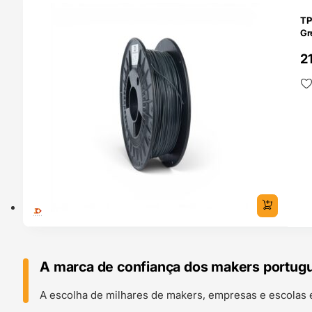
O 24H
TP
Gr
2
A marca de confiança dos makers portug
A escolha de milhares de makers, empresas e escolas 