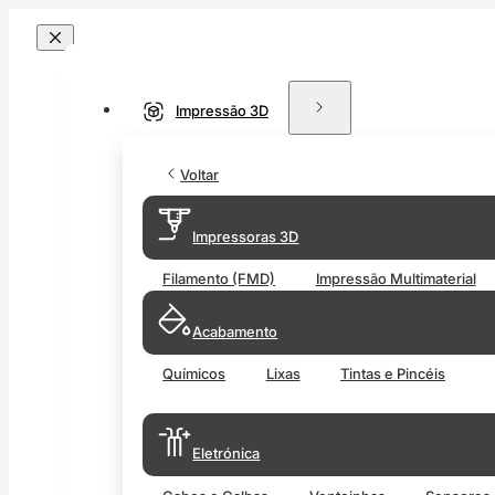
Impressão 3D
Voltar
Impressoras 3D
Filamento (FMD)
Impressão Multimaterial
Acabamento
Químicos
Lixas
Tintas e Pincéis
Eletrónica