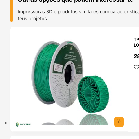
Impressoras 3D e produtos similares com característic
teus projetos.
O 24H
TP
LO
2