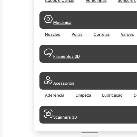
Cabos e Calhas
Ventoinhas
Sensores
Mecânica
Nozzles
Polias
Correias
Varões
Filamentos 3D
Acessórios
Aderência
Limpeza
Lubricação
D
Scanners 3D