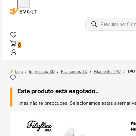
Products
search
0
Loja
/
Impressão 3D
/
Filamentos 3D
/
Filamento TPU
/
TPU 
Este produto está esgotado..
..mas não te preocupes! Selecionámos estas alternat
ENDAS
Fi
4H
Nu