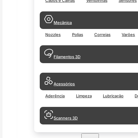
Cabos e Calhas
Ventoinhas
Sensores
Mecânica
Nozzles
Polias
Correias
Varões
Filamentos 3D
Acessórios
Aderência
Limpeza
Lubricação
D
Scanners 3D