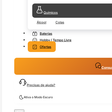
Químicos
Álcool
Colas
Baterias
Hobby / Tempo Livre
Ofertas
Consul
Precisas de ajuda?
Ativa o Modo Escuro