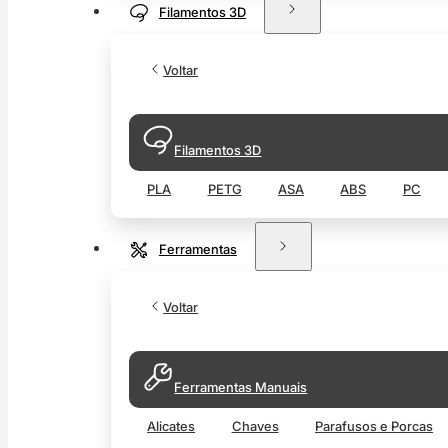
Filamentos 3D
Voltar
Filamentos 3D
PLA
PETG
ASA
ABS
PC
Ferramentas
Voltar
Ferramentas Manuais
Alicates
Chaves
Parafusos e Porcas