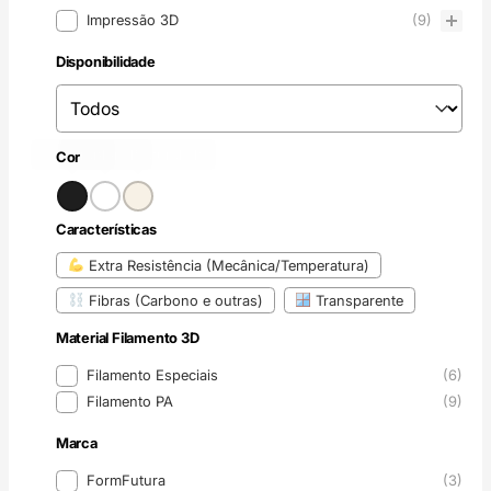
Produtos
Impressão 3D
(9)
Disponibilidade
Disponibilidade
Disponibilidade
Preto
Branco
Incolor / Natural
(7)
(1)
(1)
Cor
Cor
Características
Características
Extra Resistência (Mecânica/Temperatura)
Fibras (Carbono e outras)
Transparente
Material Filamento 3D
Material Filamento 3D
Filamento Especiais
(6)
Filamento PA
(9)
Marca
Marca
FormFutura
(3)