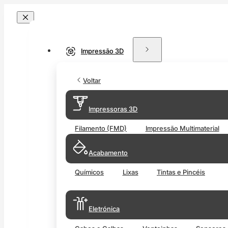
Impressão 3D
Voltar
Impressoras 3D
Filamento (FMD)
Impressão Multimaterial
Acabamento
Químicos
Lixas
Tintas e Pincéis
Eletrónica