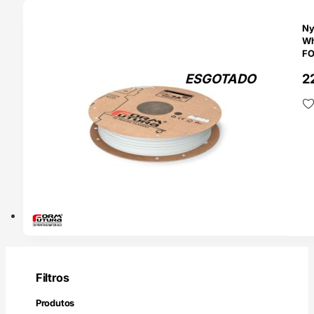
TADO
Ny
Whi
F
ESGOTADO
2
Filtros
Produtos