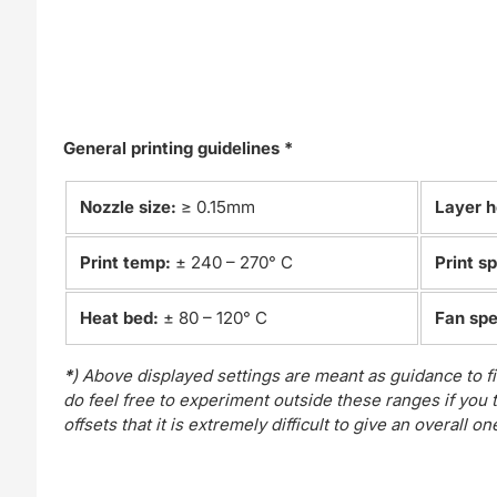
General printing guidelines *
Nozzle size:
≥ 0.15mm
Layer h
Print temp:
± 240 – 270° C
Print s
Heat bed:
± 80 – 120° C
Fan sp
*
) Above displayed settings are meant as guidance to fi
do feel free to experiment outside these ranges if you thi
offsets that it is extremely difficult to give an overall on