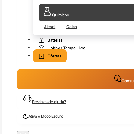
Químicos
Álcool
Colas
Baterias
Hobby / Tempo Livre
Ofertas
Consul
Precisas de ajuda?
Ativa o Modo Escuro