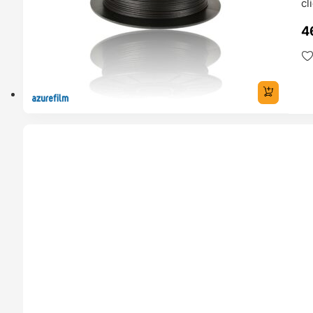
cl
4
TADO