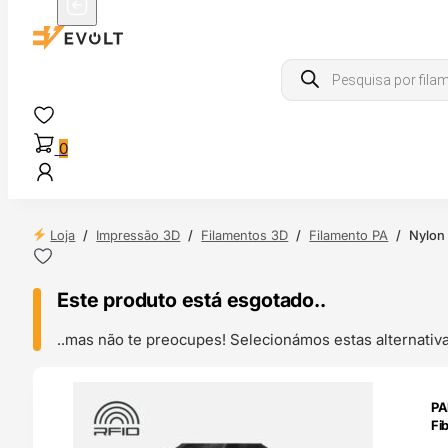
Products
search
0
Loja
/
Impressão 3D
/
Filamentos 3D
/
Filamento PA
/
Nylon
Este produto está esgotado..
..mas não te preocupes! Selecionámos estas alternat
ENDAS
PA
4H
Fi