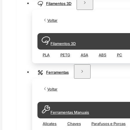
Filamentos 3D
Voltar
Filamentos 3D
PLA
PETG
ASA
ABS
PC
Ferramentas
Voltar
Ferramentas Manuais
Alicates
Chaves
Parafusos e Porcas