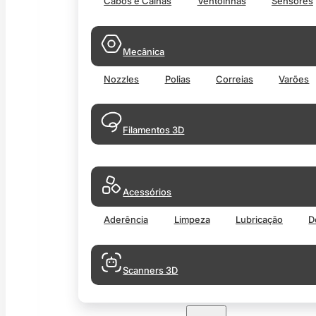
Cabos e Calhas
Ventoinhas
Sensores
Mecânica
Nozzles
Polias
Correias
Varões
Filamentos 3D
Acessórios
Aderência
Limpeza
Lubricação
D
Scanners 3D