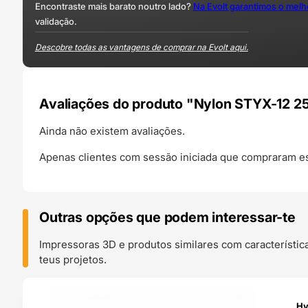
Encontraste mais barato noutro lado?
Na Evolt garantimos o mel
validação.
Descobre todas as vantagens de comprar na Evolt aqui.
Avaliações do produto "Nylon STYX-12 2
Ainda não existem avaliações.
Apenas clientes com sessão iniciada que compraram es
Outras opções que podem interessar-te
Impressoras 3D e produtos similares com característic
teus projetos.
O 24H
Hy