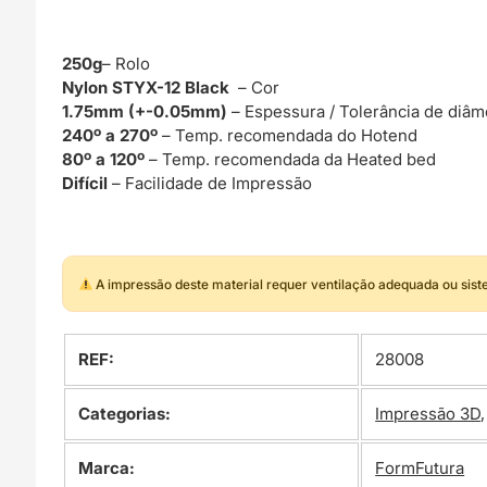
250g
– Rolo
Nylon STYX-12 Black
– Cor
1.75mm (+-0.05mm)
– Espessura / Tolerância de diâm
240º a 270º
– Temp. recomendada do Hotend
80º a 120º
– Temp. recomendada da Heated bed
Difícil
– Facilidade de Impressão
A impressão deste material requer ventilação adequada ou sis
REF:
28008
Categorias:
Impressão 3D
Marca:
FormFutura