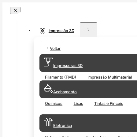
Impressão 3D
Voltar
Impressoras 3D
Filamento (FMD)
Impressão Multimaterial
Acabamento
Químicos
Lixas
Tintas e Pincéis
Eletrónica