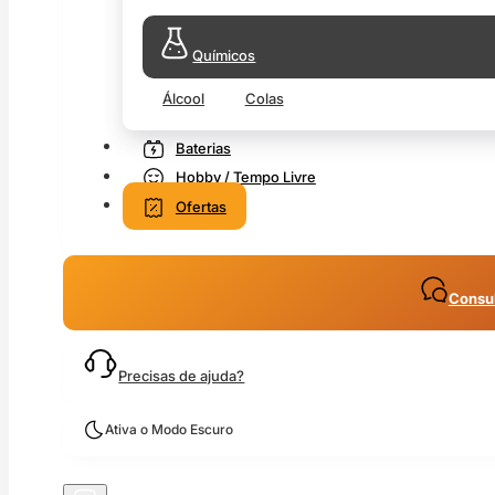
Químicos
Álcool
Colas
Baterias
Hobby / Tempo Livre
Ofertas
Consul
Precisas de ajuda?
Ativa o Modo Escuro