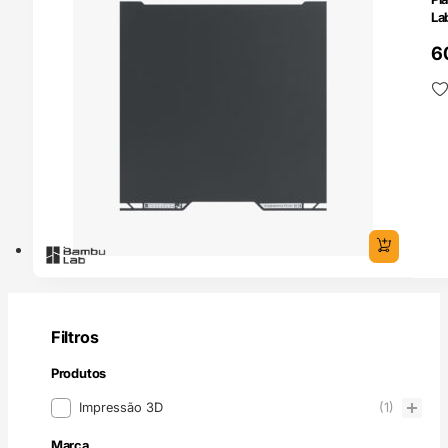
La
6
Filtros
Produtos
Produtos
Impressão 3D
(1)
Marca