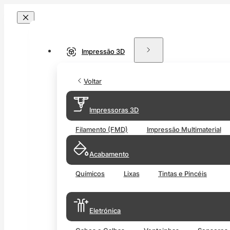
Impressão 3D
Voltar
Impressoras 3D
Filamento (FMD)
Impressão Multimaterial
Acabamento
Químicos
Lixas
Tintas e Pincéis
Eletrónica