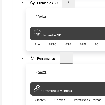
Filamentos 3D
Voltar
Filamentos 3D
PLA
PETG
ASA
ABS
PC
Ferramentas
Voltar
Ferramentas Manuais
Alicates
Chaves
Parafusos e Porcas