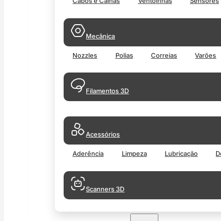
Cabos e Calhas
Ventoinhas
Sensores
Mecânica
Nozzles
Polias
Correias
Varões
Filamentos 3D
Acessórios
Aderência
Limpeza
Lubricação
D
Scanners 3D