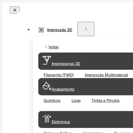
Impressão 3D
Voltar
Impressoras 3D
Filamento (FMD)
Impressão Multimaterial
Acabamento
Químicos
Lixas
Tintas e Pincéis
Eletrónica