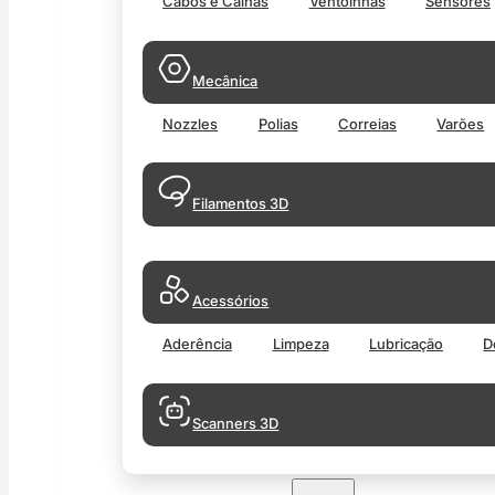
Cabos e Calhas
Ventoinhas
Sensores
Mecânica
Nozzles
Polias
Correias
Varões
Filamentos 3D
Acessórios
Aderência
Limpeza
Lubricação
D
Scanners 3D