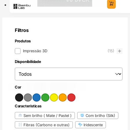
Filtros
Produtos
Produtos
Impressão 3D
(15)
Disponibilidade
Disponibilidade
Disponibilidade
Preto
Cinzento
(1)
Azul
(2)
Verde
(1)
Amarelo
(1)
Laranja
(1)
Vermelho
(1)
(1)
Cor
Cor
Características
Características
Sem brilho ( Mate / Pastel )
Com brilho (Silk)
Fibras (Carbono e outras)
Iridescente