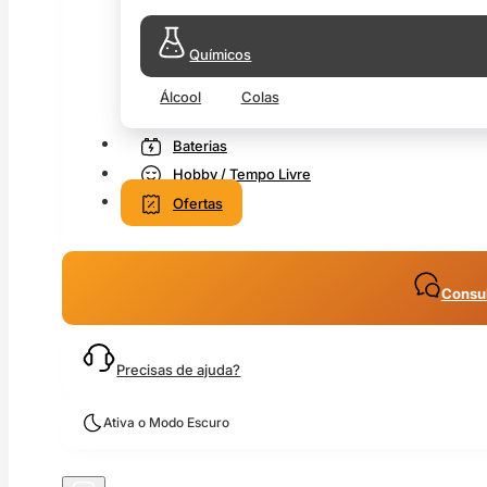
Químicos
Álcool
Colas
Baterias
Hobby / Tempo Livre
Ofertas
Consul
Precisas de ajuda?
Ativa o Modo Escuro