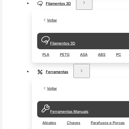
Filamentos 3D
Voltar
Filamentos 3D
PLA
PETG
ASA
ABS
PC
Ferramentas
Voltar
Ferramentas Manuais
Alicates
Chaves
Parafusos e Porcas