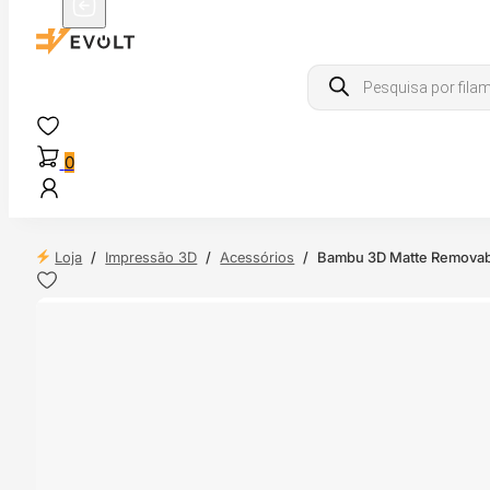
Products
search
0
Loja
/
Impressão 3D
/
Acessórios
/
Bambu 3D Matte Removabl
 24H