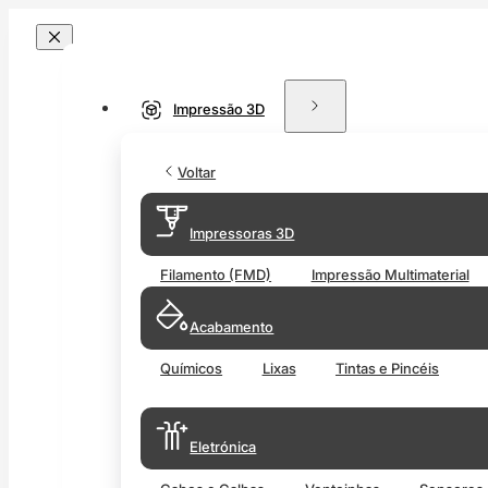
Impressão 3D
Voltar
Impressoras 3D
Filamento (FMD)
Impressão Multimaterial
Acabamento
Químicos
Lixas
Tintas e Pincéis
Eletrónica