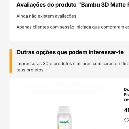
Avaliações do produto "Bambu 3D Matte R
Ainda não existem avaliações.
Apenas clientes com sessão iniciada que compraram es
Outras opções que podem interessar-te
Impressoras 3D e produtos similares com característic
teus projetos.
O 24H
Di
Pr
(i
0.
4