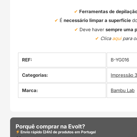
Ferramentas de depilaçã
É
necessário limpar a superfície
do
Deve haver
sempre uma pe
Clica
aqui
para ob
REF:
B-YG016
Categorias:
Impressão 
Marca:
Bambu Lab
Porquê comprar na Evolt?
Envio rápido (24h) de produtos em Portugal