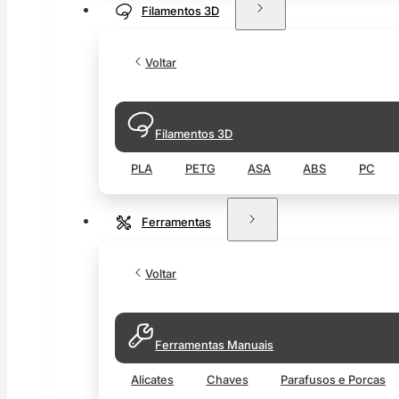
Filamentos 3D
Voltar
Filamentos 3D
PLA
PETG
ASA
ABS
PC
Ferramentas
Voltar
Ferramentas Manuais
Alicates
Chaves
Parafusos e Porcas