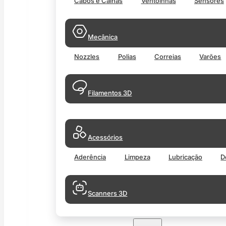
Cabos e Calhas
Ventoinhas
Sensores
Mecânica
Nozzles
Polias
Correias
Varões
Filamentos 3D
Acessórios
Aderência
Limpeza
Lubricação
D
Scanners 3D