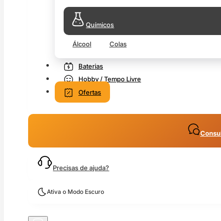
Químicos
Álcool
Colas
Baterias
Hobby / Tempo Livre
Ofertas
Consul
Precisas de ajuda?
Ativa o Modo Escuro