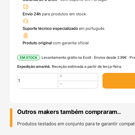
Envio 24h
para produtos em stock
Suporte técnico especializado
em português
Produto original
com garantia oficial
Levantamento grátis na Evolt · Envios desde 2.99€ · Pra
EM STOCK
Expedição amanhã.
Receção estimada a partir de terça-feira.
Quantidade
de
Bambu
3D
Matte
Removable
Outros makers também compraram..
Vinyl
(10
Produtos testados em conjunto para te garantir compati
pcs)