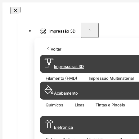
Impressão 3D
Voltar
Impressoras 3D
Filamento (FMD)
Impressão Multimaterial
Acabamento
Químicos
Lixas
Tintas e Pincéis
Eletrónica