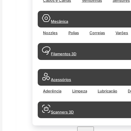
Cabos e Calhas
Ventoinhas
Sensores
Mecânica
Nozzles
Polias
Correias
Varões
Filamentos 3D
Acessórios
Aderência
Limpeza
Lubricação
D
Scanners 3D