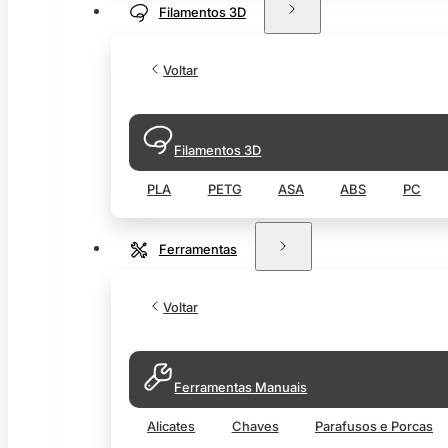
Filamentos 3D
Voltar
Filamentos 3D
PLA
PETG
ASA
ABS
PC
Ferramentas
Voltar
Ferramentas Manuais
Alicates
Chaves
Parafusos e Porcas