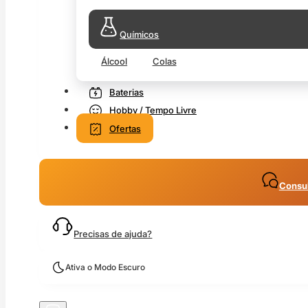
Químicos
Álcool
Colas
Baterias
Hobby / Tempo Livre
Ofertas
Consul
Precisas de ajuda?
Ativa o Modo Escuro