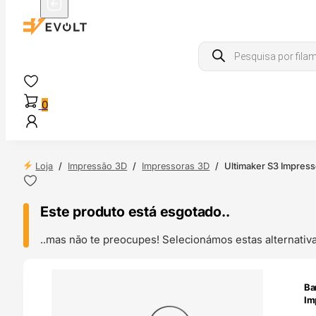
Products
search
0
Loja
/
Impressão 3D
/
Impressoras 3D
/
Ultimaker S3 Impress
Este produto está esgotado..
..mas não te preocupes! Selecionámos estas alternat
ENDAS
Ba
4H
Im