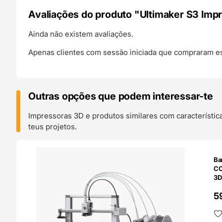
Avaliações do produto "Ultimaker S3 Impr
Ainda não existem avaliações.
Apenas clientes com sessão iniciada que compraram es
Outras opções que podem interessar-te
Impressoras 3D e produtos similares com característic
teus projetos.
O 24H
Ba
CO
3D
5