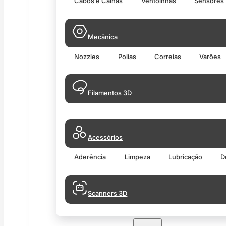
Cabos e Calhas
Ventoinhas
Sensores
Mecânica
Nozzles
Polias
Correias
Varões
Filamentos 3D
Acessórios
Aderência
Limpeza
Lubricação
D
Scanners 3D