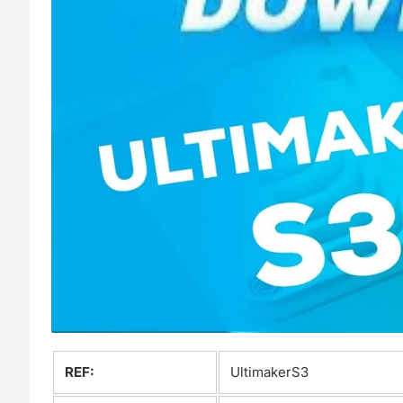
REF:
UltimakerS3