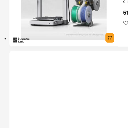
cl
5
TADO