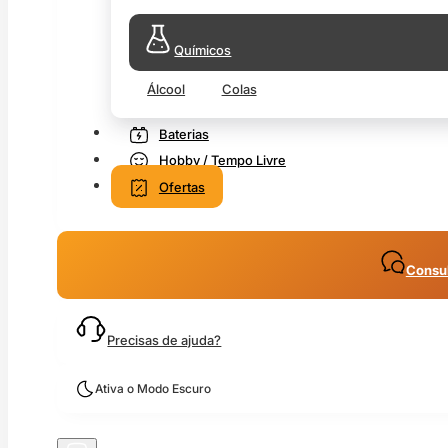
Químicos
Álcool
Colas
Baterias
Hobby / Tempo Livre
Ofertas
Consul
Precisas de ajuda?
Ativa o Modo Escuro