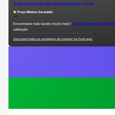
Aquilo que tens de saber antes de comprar na Evolt.
Preço Mínimo Garantido
Encontraste mais barato noutro lado?
Na Evolt garantimos o mel
validação.
Descobre todas as vantagens de comprar na Evolt aqui.
Domina esta impressora!
Na Escola 3D aprendes a tirar o máximo desta impressora, evitando e
Ver cursos na Escola 3D
OPEN DAY PRO – Todas as quintas*
Não percas esta oportunidade! Testa equipamento, fala com especialis
Reservar Lugar