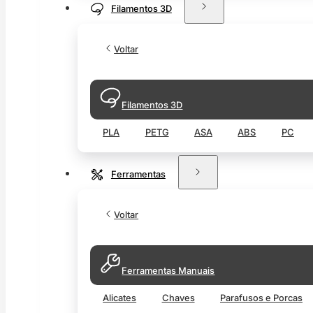
Filamentos 3D
Voltar
Filamentos 3D
PLA
PETG
ASA
ABS
PC
Ferramentas
Voltar
Ferramentas Manuais
Alicates
Chaves
Parafusos e Porcas