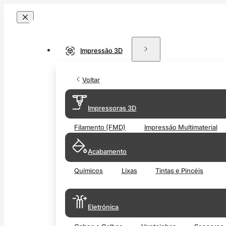
Impressão 3D
Voltar
Impressoras 3D
Filamento (FMD)
Impressão Multimaterial
Acabamento
Químicos
Lixas
Tintas e Pincéis
Eletrónica