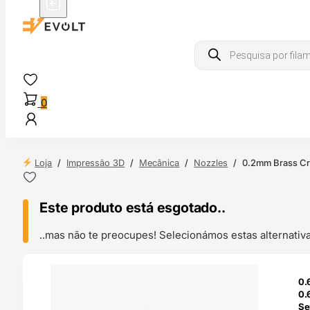
Products
search
0
Loja
/
Impressão 3D
/
Mecânica
/
Nozzles
/
0.2mm Brass Cr
Este produto está esgotado..
..mas não te preocupes! Selecionámos estas alternat
ENDAS
0.
4H
0.
Se