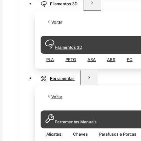
Filamentos 3D
Voltar
Filamentos 3D
PLA
PETG
ASA
ABS
PC
Ferramentas
Voltar
Ferramentas Manuais
Alicates
Chaves
Parafusos e Porcas