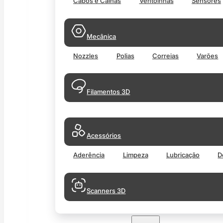
Cabos e Calhas
Ventoinhas
Sensores
Mecânica
Nozzles
Polias
Correias
Varões
Filamentos 3D
Acessórios
Aderência
Limpeza
Lubricação
D
Scanners 3D