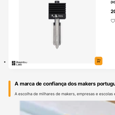
(H
Ba
2
A marca de confiança dos makers portug
A escolha de milhares de makers, empresas e escolas 