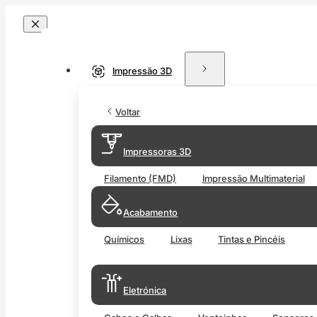
Impressão 3D
Voltar
Impressoras 3D
Filamento (FMD)
Impressão Multimaterial
Acabamento
Químicos
Lixas
Tintas e Pincéis
Eletrónica