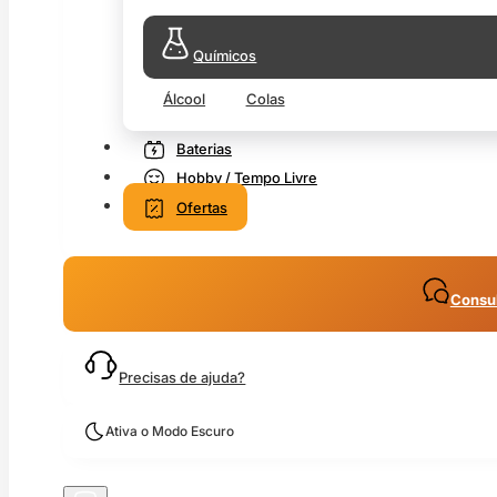
Químicos
Álcool
Colas
Baterias
Hobby / Tempo Livre
Ofertas
Consul
Precisas de ajuda?
Ativa o Modo Escuro