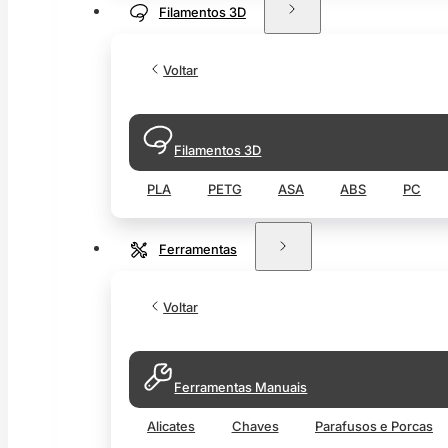
Filamentos 3D
Voltar
Filamentos 3D
PLA
PETG
ASA
ABS
PC
Ferramentas
Voltar
Ferramentas Manuais
Alicates
Chaves
Parafusos e Porcas