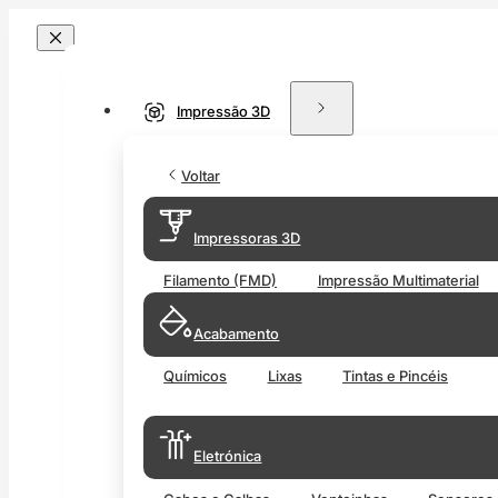
Impressão 3D
Voltar
Impressoras 3D
Filamento (FMD)
Impressão Multimaterial
Acabamento
Químicos
Lixas
Tintas e Pincéis
Eletrónica