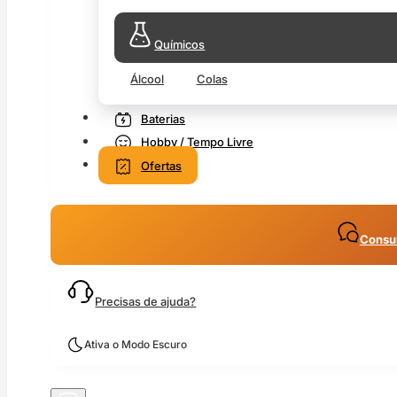
Químicos
Álcool
Colas
Baterias
Hobby / Tempo Livre
Ofertas
Consul
Precisas de ajuda?
Ativa o Modo Escuro