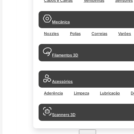
Cabos e Calhas
Ventoinhas
Sensores
Mecânica
Nozzles
Polias
Correias
Varões
Filamentos 3D
Acessórios
Aderência
Limpeza
Lubricação
D
Scanners 3D