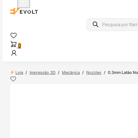
Products
search
0
Loja
/
Impressão 3D
/
Mecânica
/
Nozzles
/
0.3mm Latão N
 24H