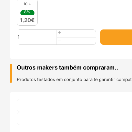
10 +
8%
1,20
€
Quantidade
de
0.3mm
Latão
Nozzle
MK10
Outros makers também compraram..
-
AIMSOAR
Produtos testados em conjunto para te garantir compati