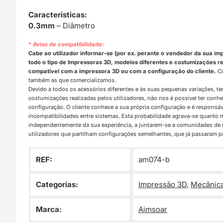
Caracteristicas:
0.3mm
– Diâmetro
* Aviso de compatibilidade:
Cabe ao utilizador informar-se (por ex. perante o vendedor da sua im
todo o tipo de Impressoras 3D, modelos diferentes e costumizações rea
compatível com a impressora 3D ou com a configuração do cliente.
Co
também as que comercializamos.
Devido a todos os acessórios diferentes e às suas pequenas variações, t
costumizações realizadas pelos utilizadores, não nos é possível ter con
configuração. O cliente conhece a sua própria configuração e é responsá
incompatibilidades entre sistemas. Esta probabilidade agrava-se quanto
independentemente da sua experiência, a juntarem-se a comunidades d
utilizadores que partilham configurações semelhantes, que já passaram 
REF:
am074-b
Categorias:
Impressão 3D
,
Mecânic
Marca:
Aimsoar