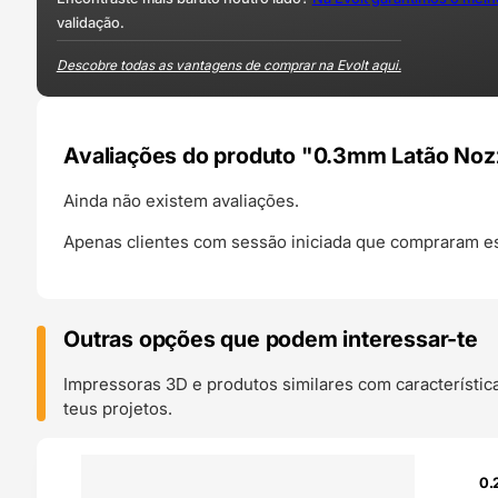
validação.
Descobre todas as vantagens de comprar na Evolt aqui.
Avaliações do produto "0.3mm Latão No
Ainda não existem avaliações.
Apenas clientes com sessão iniciada que compraram es
Outras opções que podem interessar-te
Impressoras 3D e produtos similares com característic
teus projetos.
O 24H
0.