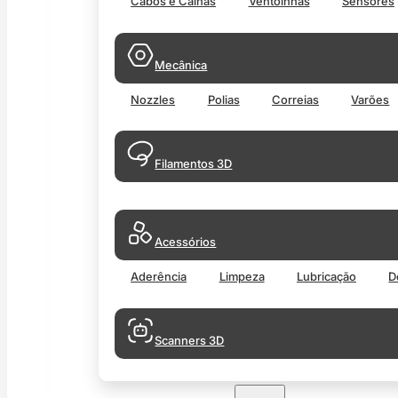
Cabos e Calhas
Ventoinhas
Sensores
Mecânica
Nozzles
Polias
Correias
Varões
Filamentos 3D
Acessórios
Aderência
Limpeza
Lubricação
D
Scanners 3D