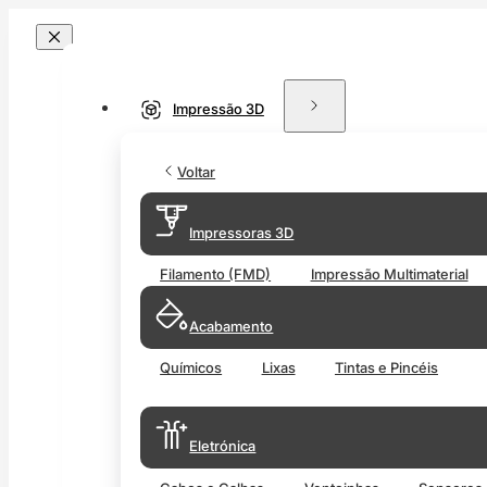
Impressão 3D
Voltar
Impressoras 3D
Filamento (FMD)
Impressão Multimaterial
Acabamento
Químicos
Lixas
Tintas e Pincéis
Eletrónica