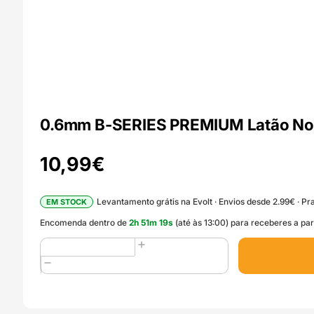
0.6mm B-SERIES PREMIUM Latão No
10,99
€
Levantamento grátis na Evolt · Envios desde 2.99€ · Pra
EM STOCK
Encomenda dentro de
2
h
51
m
17
s
(até às 13:00) para receberes a par
Quantidade
de
0.6mm
B-
SERIES