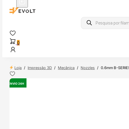
Products
search
0
Loja
/
Impressão 3D
/
Mecânica
/
Nozzles
/
0.6mm B-SERIE
ENVIO 24H
OUTLET