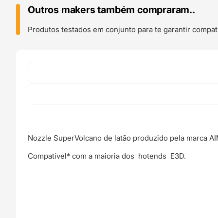
PREMIUM
Outros makers também compraram..
Latão
Nozzle
Produtos testados em conjunto para te garantir compati
SuperVolcano
-
AIMSOAR
Nozzle SuperVolcano de latão produzido pela marca 
Compatível* com a maioria dos hotends E3D.