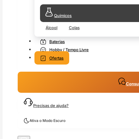
Químicos
Álcool
Colas
Baterias
Hobby / Tempo Livre
Ofertas
Consul
Precisas de ajuda?
Ativa o Modo Escuro