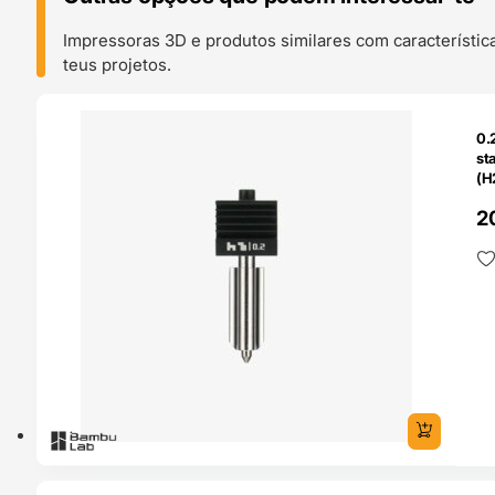
Impressoras 3D e produtos similares com característic
teus projetos.
O 24H
0.
st
(H
Ba
2