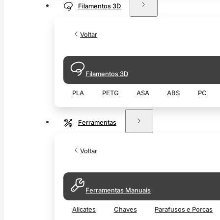
Filamentos 3D
Voltar
Filamentos 3D
PLA
PETG
ASA
ABS
PC
Ferramentas
Voltar
Ferramentas Manuais
Alicates
Chaves
Parafusos e Porcas