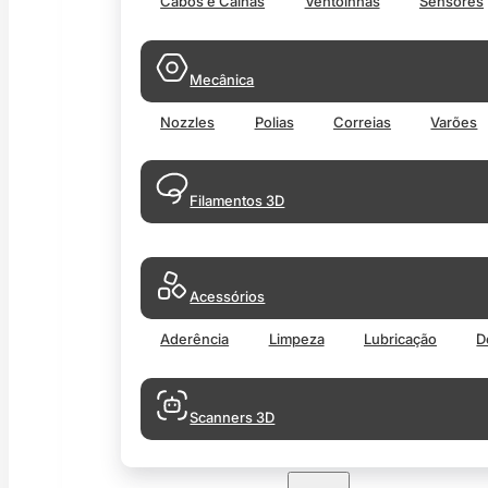
Cabos e Calhas
Ventoinhas
Sensores
Mecânica
Nozzles
Polias
Correias
Varões
Filamentos 3D
Acessórios
Aderência
Limpeza
Lubricação
D
Scanners 3D