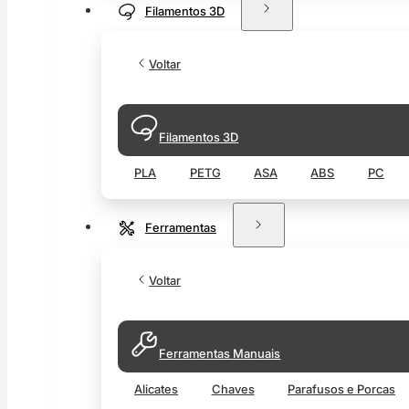
Filamentos 3D
Voltar
Filamentos 3D
PLA
PETG
ASA
ABS
PC
Ferramentas
Voltar
Ferramentas Manuais
Alicates
Chaves
Parafusos e Porcas