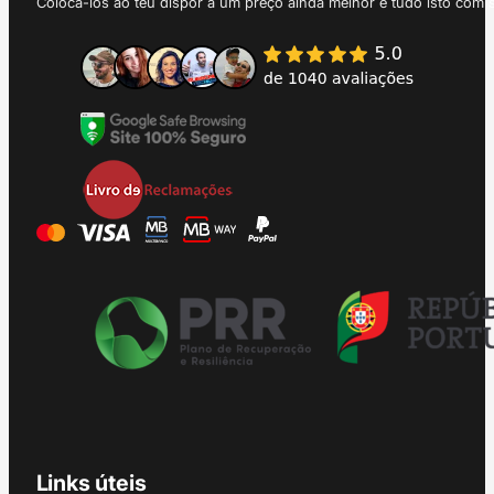
Colocá-los ao teu dispor a um preço ainda melhor e tudo isto com 
Links úteis