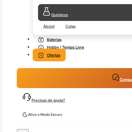
Químicos
Álcool
Colas
Baterias
Hobby / Tempo Livre
Ofertas
Consul
Precisas de ajuda?
Ativa o Modo Escuro