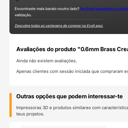
Encontraste mais barato noutro lado?
Na Evolt garantimos o mel
validação.
Descobre todas as vantagens de comprar na Evolt aqui.
Avaliações do produto "0.6mm Brass Cre
Ainda não existem avaliações.
Apenas clientes com sessão iniciada que compraram es
Outras opções que podem interessar-te
Impressoras 3D e produtos similares com característic
teus projetos.
O 24H