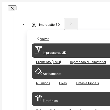
Impressão 3D
Voltar
Impressoras 3D
Filamento (FMD)
Impressão Multimaterial
Acabamento
Químicos
Lixas
Tintas e Pincéis
Eletrónica