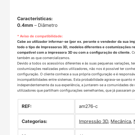
Caracteristicas:
0.4mm
– Diâmetro
* Aviso de compatibilidade:
Cabe ao utilizador informar-se (por ex. perante o vendedor da sua im
todo o tipo de Impressoras 3D, modelos diferentes e costumizações rea
compatível com a impressora 3D ou com a configuração do cliente.
Co
também as que comercializamos.
Devido a todos os acessórios diferentes e às suas pequenas variações, t
costumizações realizadas pelos utilizadores, não nos é possível ter con
configuração. O cliente conhece a sua própria configuração e é responsá
incompatibilidades entre sistemas. Esta probabilidade agrava-se quanto
independentemente da sua experiência, a juntarem-se a comunidades d
utilizadores que partilham configurações semelhantes, que já passaram 
REF:
am276-c
Categorias:
Impressão 3D
,
Mecânica
,