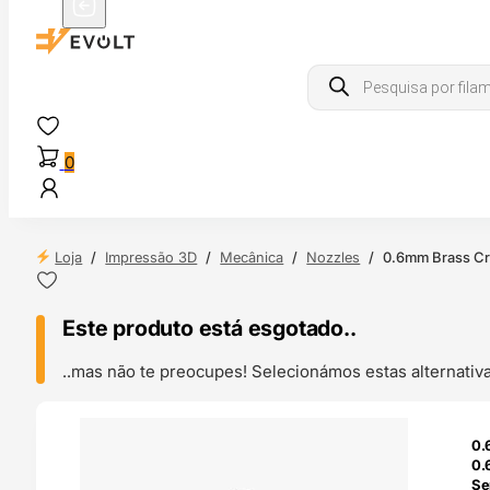
Products
search
0
Loja
/
Impressão 3D
/
Mecânica
/
Nozzles
/
0.6mm Brass Cr
Este produto está esgotado..
..mas não te preocupes! Selecionámos estas alternat
ENDAS
0.
4H
0.
Se