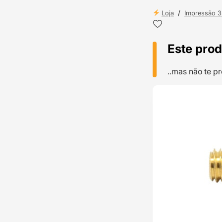
Loja
/
Impressão 
Este prod
..mas não te 
TOP VENDAS
ENVIO 24H