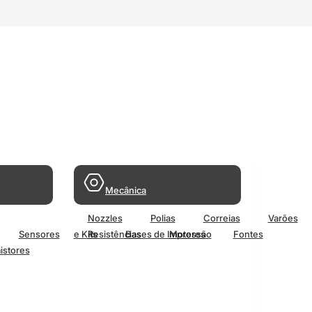
Mecânica
Nozzles
Polias
Correias
Varões
Sensores
e Kits
Resistências
Bases de Impressão
Motores
Fontes
istores