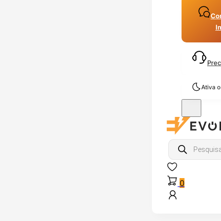
Con
I
Prec
Ativa 
Products
search
0