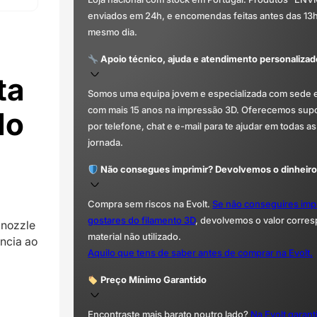
enviados em 24h, e encomendas feitas antes das 13
mesmo dia.
Apoio técnico, ajuda e atendimento personalizad
ta
Somos uma equipa jovem e especializada com sede 
com mais 15 anos na impressão 3D. Oferecemos supor
do
por telefone, chat e e-mail para te ajudar em todas as
jornada.
Não consegues imprimir? Devolvemos o dinheiro
Compra sem riscos na Evolt.
Se não conseguires imp
gostares do filamento 3D
, devolvemos o valor corre
 nozzle
material não utilizado.
ência ao
Aquilo que tens de saber antes de comprar na Evolt.
Preço Mínimo Garantido
Encontraste mais barato noutro lado?
Na Evolt garan