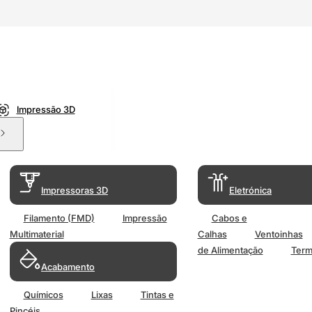
Impressão 3D
Impressoras 3D
Eletrónica
Filamento (FMD)
Impressão
Cabos e
Multimaterial
Calhas
Ventoinhas
de Alimentação
Term
Acabamento
Químicos
Lixas
Tintas e
Pincéis