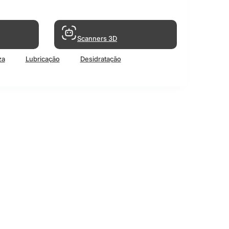
Scanners 3D
za
Lubricação
Desidratação