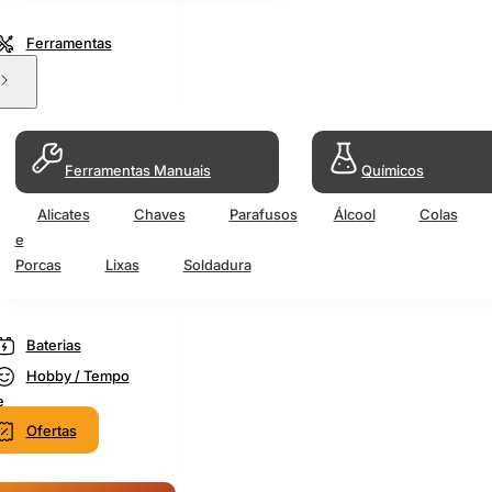
Ferramentas
Ferramentas Manuais
Químicos
Alicates
Chaves
Parafusos
Álcool
Colas
e
Porcas
Lixas
Soldadura
Baterias
Hobby / Tempo
e
Ofertas