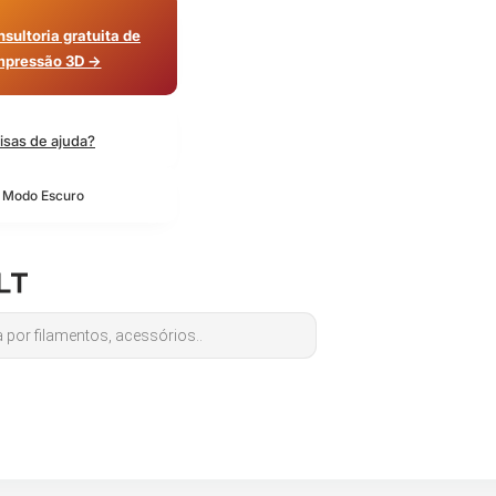
sultoria gratuita de
mpressão 3D →
isas de ajuda?
o Modo Escuro