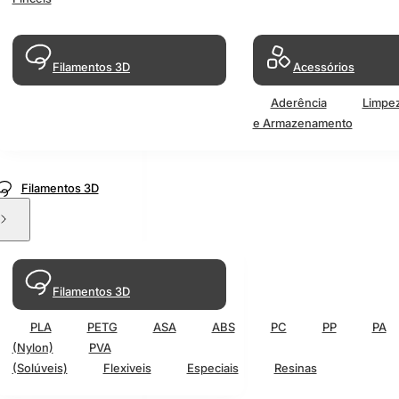
Filamentos 3D
Acessórios
Aderência
Limpe
e Armazenamento
Filamentos 3D
Filamentos 3D
PLA
PETG
ASA
ABS
PC
PP
PA
(Nylon)
PVA
(Solúveis)
Flexiveis
Especiais
Resinas