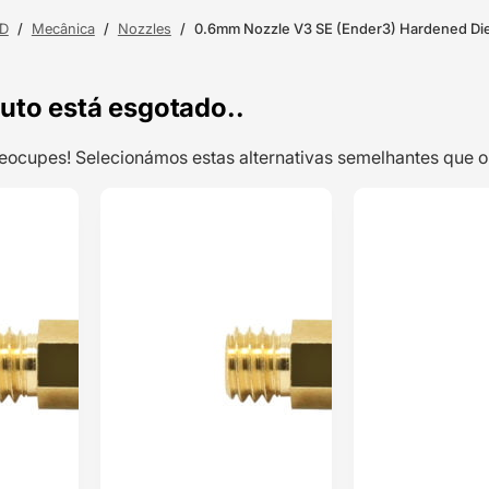
3D
/
Mecânica
/
Nozzles
/
0.6mm Nozzle V3 SE (Ender3) Hardened Di
uto está esgotado..
preocupes! Selecionámos estas alternativas semelhantes qu
TOP VENDAS
TOP VENDAS
0.2mm Latão
ENVIO 24H
ENVIO 24H
Nozzle MK8 –
AIMSOAR
Classificado
com
5.00
em 5 com
base em
1
classificação
de cliente
1
€