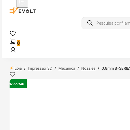
Products
search
0
Loja
/
Impressão 3D
/
Mecânica
/
Nozzles
/
0.8mm B-SERIES
ENVIO 24H
OUTLET