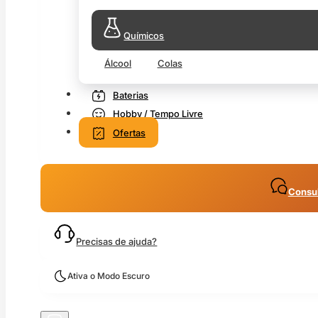
Químicos
Álcool
Colas
Baterias
Hobby / Tempo Livre
Ofertas
Consul
Precisas de ajuda?
Ativa o Modo Escuro