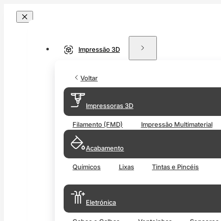
Impressão 3D
Voltar
Impressoras 3D
Filamento (FMD)
Impressão Multimaterial
Acabamento
Químicos
Lixas
Tintas e Pincéis
Eletrónica