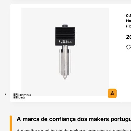
O 24H
0.
Ha
(H
Ba
2
A marca de confiança dos makers portug
A escolha de milhares de makers, empresas e escolas 