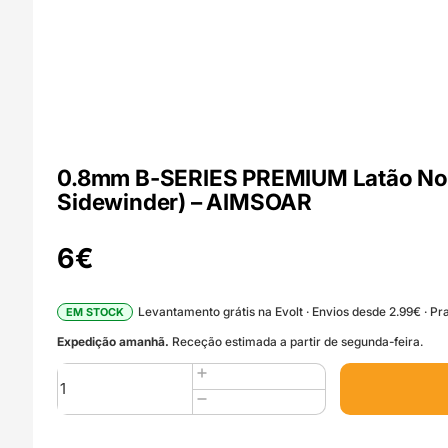
0.8mm B-SERIES PREMIUM Latão Nozzl
Sidewinder) – AIMSOAR
6
€
Levantamento grátis na Evolt · Envios desde 2.99€ · Pra
EM STOCK
Expedição amanhã.
Receção estimada a partir de segunda-feira.
Quantidade
de
0.8mm
B-