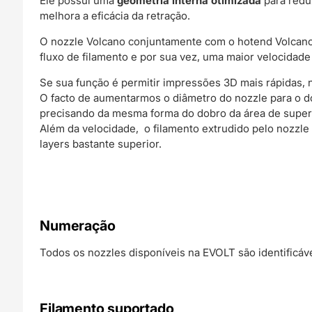
Ele possui uma
geometria interna otimizada
para redu
melhora a eficácia da retração.
O nozzle Volcano conjuntamente com o hotend Volcano
fluxo de filamento e por sua vez, uma maior velocidad
Se sua função é permitir impressões 3D mais rápidas, 
O facto de aumentarmos o diâmetro do nozzle para o d
precisando da mesma forma do dobro da área de superfíc
Além da velocidade, o filamento extrudido pelo nozzl
layers bastante superior.
Numeração
Todos os nozzles disponíveis na EVOLT são identificáv
Filamento suportado