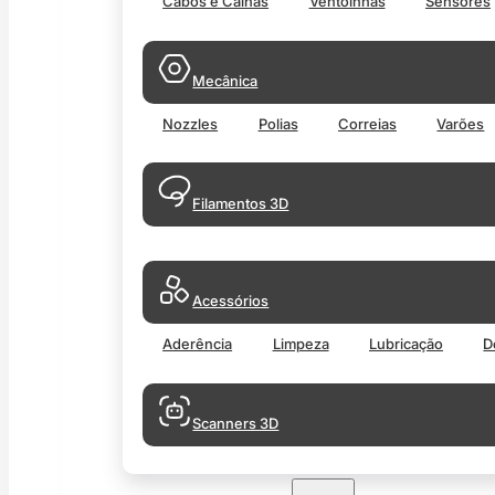
Cabos e Calhas
Ventoinhas
Sensores
Mecânica
Nozzles
Polias
Correias
Varões
Filamentos 3D
Acessórios
Aderência
Limpeza
Lubricação
D
Scanners 3D