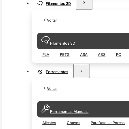
Filamentos 3D
Voltar
Filamentos 3D
PLA
PETG
ASA
ABS
PC
Ferramentas
Voltar
Ferramentas Manuais
Alicates
Chaves
Parafusos e Porcas