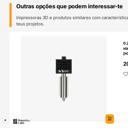
Outras opções que podem interessar-te
Impressoras 3D e produtos similares com característic
teus projetos.
O 24H
0.
st
(H
Ba
2