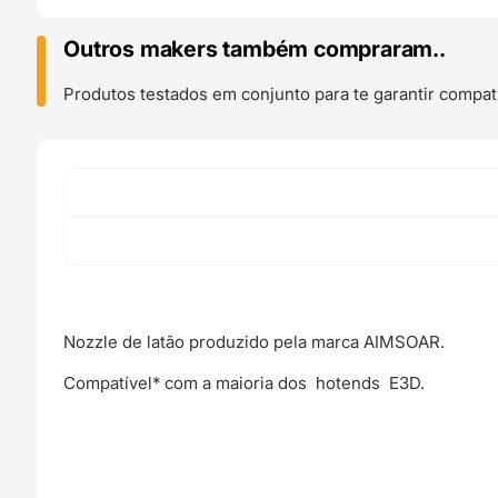
SERIES
PREMIUM
Outros makers também compraram..
Latão
Nozzle
Produtos testados em conjunto para te garantir compati
Volcano
(compatível
com
E3D
Tevo
Tarantula,
Artillery
Sidewinder)
-
AIMSOAR
Nozzle de latão produzido pela marca AIMSOAR.
Compatível* com a maioria dos hotends E3D.