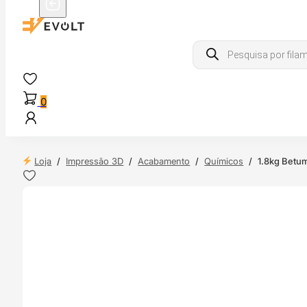
Products
search
0
Loja
/
Impressão 3D
/
Acabamento
/
Químicos
/
1.8kg Betum
 24H