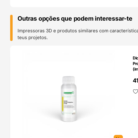
Outras opções que podem interessar-te
Impressoras 3D e produtos similares com característic
teus projetos.
O 24H
Di
Pr
(i
0.
4