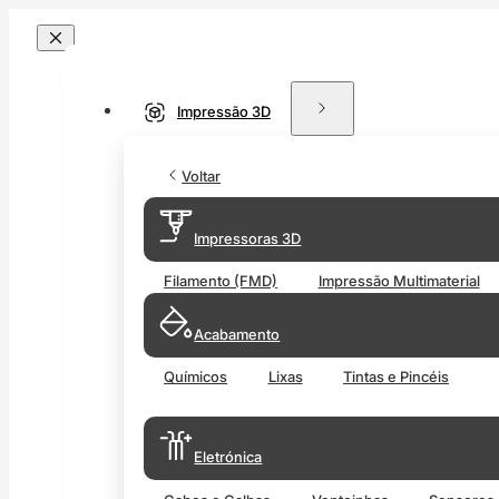
Impressão 3D
Voltar
Impressoras 3D
Filamento (FMD)
Impressão Multimaterial
Acabamento
Químicos
Lixas
Tintas e Pincéis
Eletrónica