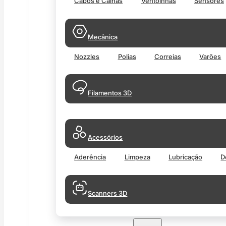
Cabos e Calhas
Ventoinhas
Sensores
Mecânica
Nozzles
Polias
Correias
Varões
Filamentos 3D
Acessórios
Aderência
Limpeza
Lubricação
D
Scanners 3D