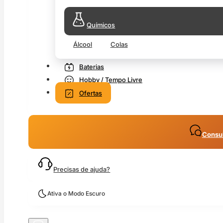
Químicos
Álcool
Colas
Baterias
Hobby / Tempo Livre
Ofertas
Consul
Precisas de ajuda?
Ativa o Modo Escuro