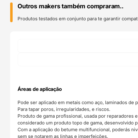
Poliéster
Outros makers também compraram..
(Massa
Plastica
Produtos testados em conjunto para te garantir compati
de
enchimento
com
endurecedor)
-
Berner
Áreas de aplicação
Pode ser aplicado em metais como aço, laminados de pol
Para tapar poros, irregularidades, e riscos.
Produto de gama profissional, usada por reparadores e
considerado um produto topo de gama, desenvolvido p
Com a aplicação do betume multifuncional, poderás nive
sem se notarem as linhas e imperfeições.