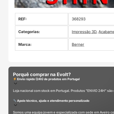
REF:
368293
Categorias:
Impressão 3D
,
Acabam
Marca:
Berner
Porquê comprar na Evolt?
Envio rápido (24h) de produtos em Portugal
Loja nacional com stock em Portugal. Produtos "ENVIO 24H" são
Apoio técnico, ajuda e atendimento personalizado
Somos uma equipa jovem e especializada com sede em Aveiro com 