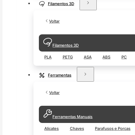
Filamentos 3D
Voltar
Filamentos 3D
PLA
PETG
ASA
ABS
PC
Ferramentas
Voltar
Ferramentas Manuais
Alicates
Chaves
Parafusos e Porcas