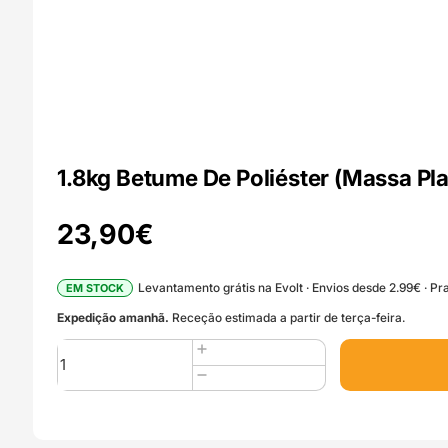
1.8kg Betume De Poliéster (Massa Pl
23,90
€
Levantamento grátis na Evolt · Envios desde 2.99€ · Pra
EM STOCK
Expedição amanhã.
Receção estimada a partir de terça-feira.
Quantidade
de
1.8kg
Betume
De