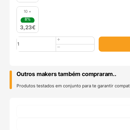
10 +
8%
3,23
€
Quantidade
de
100
Anilhas
M4
Standard
Outros makers também compraram..
Washers
-
Produtos testados em conjunto para te garantir compati
CNC
Kitchen