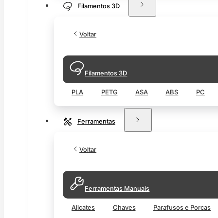
Filamentos 3D
Voltar
Filamentos 3D
PLA
PETG
ASA
ABS
PC
Ferramentas
Voltar
Ferramentas Manuais
Alicates
Chaves
Parafusos e Porcas