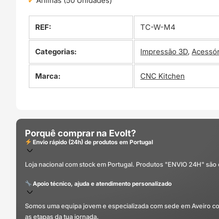
Anilhas (50 Unidades)
REF:
TC-W-M4
Categorias:
Impressão 3D
,
Acessór
Marca:
CNC Kitchen
Porquê comprar na Evolt?
Envio rápido (24h) de produtos em Portugal
Loja nacional com stock em Portugal. Produtos "ENVIO 24H" são
Apoio técnico, ajuda e atendimento personalizado
Somos uma equipa jovem e especializada com sede em Aveiro com 
as etapas da tua jornada.