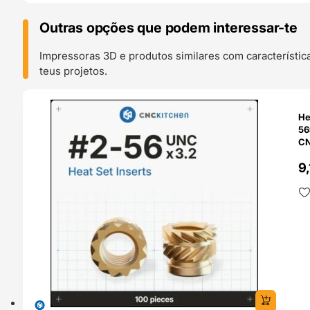
Outras opções que podem interessar-te
Impressoras 3D e produtos similares com característic
teus projetos.
O 24H
He
56×3
CN
9,