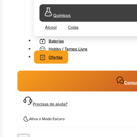
Químicos
Álcool
Colas
Baterias
Hobby / Tempo Livre
Ofertas
Consul
Precisas de ajuda?
Ativa o Modo Escuro