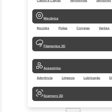
Cabos e Calhas
Ventoinhas
Sensores
Mecânica
Nozzles
Polias
Correias
Varões
Filamentos 3D
Acessórios
Aderência
Limpeza
Lubricação
D
Scanners 3D