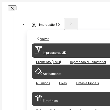
Impressão 3D
Voltar
Impressoras 3D
Filamento (FMD)
Impressão Multimaterial
Acabamento
Químicos
Lixas
Tintas e Pincéis
Eletrónica