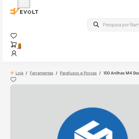
Products
search
0
Loja
/
Ferramentas
/
Parafusos e Porcas
/
100 Anilhas M4 St
 24H