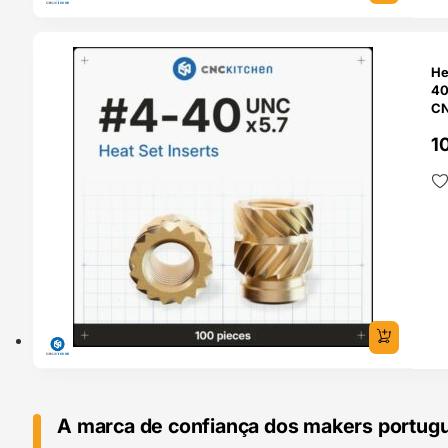
O 24H
He
40×5
CN
1
A marca de confiança dos makers portug