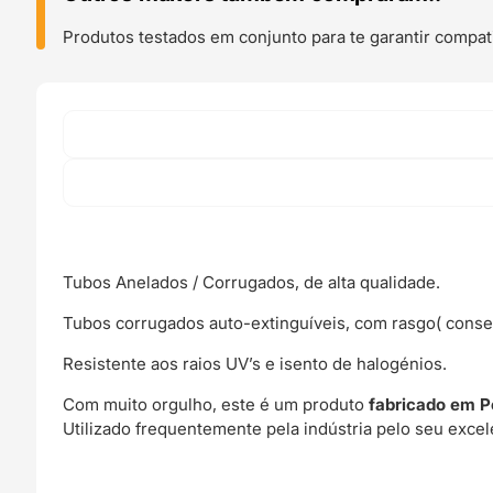
Corrugado
PP
Produtos testados em conjunto para te garantir compati
13mm
diâmetro
Aberto
Preto
(mangueira
de
plástico
flexível
passa
cabos
Tubos Anelados / Corrugados, de alta qualidade.
elétricos)
Tubos corrugados auto-extinguíveis, com rasgo( conse
-
OEM
Resistente aos raios UV’s e isento de halogénios.
Com muito orgulho, este é um produto
fabricado em
P
Utilizado frequentemente pela indústria pelo seu excel