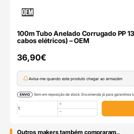
100m Tubo Anelado Corrugado PP 13m
cabos elétricos) – OEM
36,90
€
Avisa-me quando este produto chegar ao armazém
Item em reposição de stock. Encomenda já para garantires lu
ENVIO
Quantidade
de
100m
Tubo
Anelado
Outros makers também compraram..