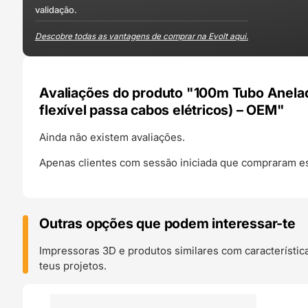
validação.
Descobre todas as vantagens de comprar na Evolt aqui.
Avaliações do produto "100m Tubo Anela
flexível passa cabos elétricos) – OEM"
Ainda não existem avaliações.
Apenas clientes com sessão iniciada que compraram es
Outras opções que podem interessar-te
Impressoras 3D e produtos similares com característic
teus projetos.
O 24H