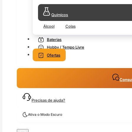
Químicos
Álcool
Colas
Baterias
Hobby / Tempo Livre
Ofertas
Consul
Precisas de ajuda?
Ativa o Modo Escuro