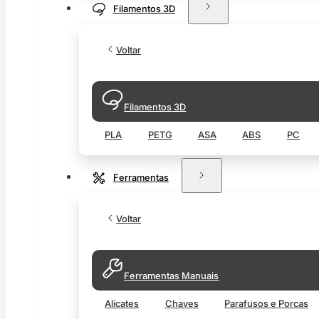
Filamentos 3D
Voltar
Filamentos 3D
PLA
PETG
ASA
ABS
PC
Ferramentas
Voltar
Ferramentas Manuais
Alicates
Chaves
Parafusos e Porcas