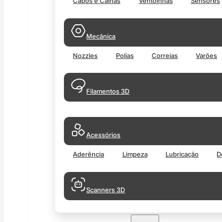
Cabos e Calhas
Ventoinhas
Sensores
Mecânica
Nozzles
Polias
Correias
Varões
Filamentos 3D
Acessórios
Aderência
Limpeza
Lubricação
D
Scanners 3D