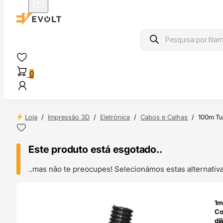
Products
search
0
Loja
/
Impressão 3D
/
Eletrónica
/
Cabos e Calhas
/
100m Tu
Este produto está esgotado..
..mas não te preocupes! Selecionámos estas alternat
O 24H
1m
Co
di