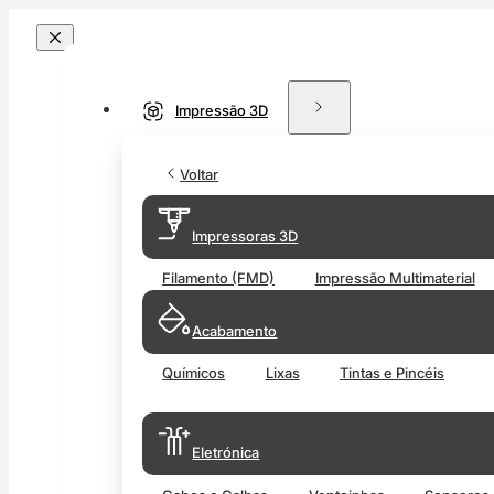
Impressão 3D
Voltar
Impressoras 3D
Filamento (FMD)
Impressão Multimaterial
Acabamento
Químicos
Lixas
Tintas e Pincéis
Eletrónica