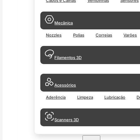
Cabos e Calhas
Ventoinhas
Sensores
Mecânica
Nozzles
Polias
Correias
Varões
Filamentos 3D
Acessórios
Aderência
Limpeza
Lubricação
D
Scanners 3D