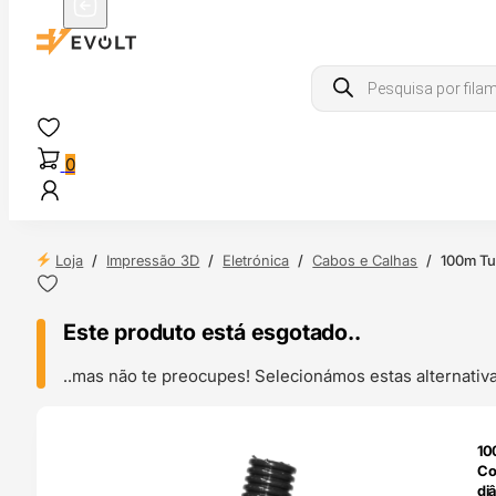
Products
search
0
Loja
/
Impressão 3D
/
Eletrónica
/
Cabos e Calhas
/
100m Tu
Este produto está esgotado..
..mas não te preocupes! Selecionámos estas alternat
O 24H
10
Co
di