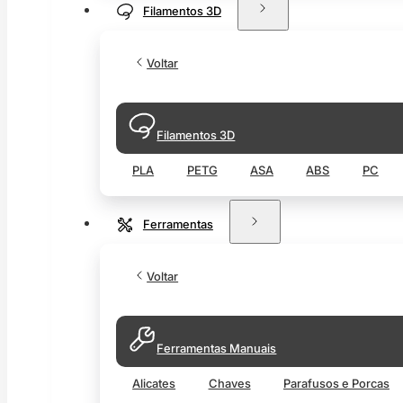
Filamentos 3D
Voltar
Filamentos 3D
PLA
PETG
ASA
ABS
PC
Ferramentas
Voltar
Ferramentas Manuais
Alicates
Chaves
Parafusos e Porcas