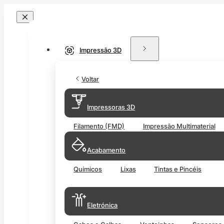
Impressão 3D
Voltar
Impressoras 3D
Filamento (FMD)
Impressão Multimaterial
Acabamento
Químicos
Lixas
Tintas e Pincéis
Eletrónica