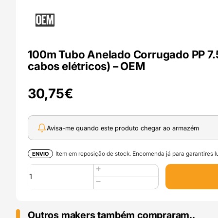
100m Tubo Anelado Corrugado PP 7.5
cabos elétricos) – OEM
30,75
€
Avisa-me quando este produto chegar ao armazém
Item em reposição de stock. Encomenda já para garantires lu
ENVIO
Quantidade
de
100m
Tubo
Anelado
Outros makers também compraram..