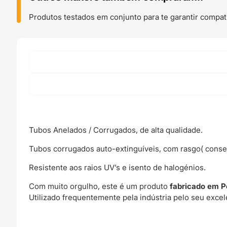
Corrugado
PP
Produtos testados em conjunto para te garantir compati
7.5mm
diâmetro
Aberto
Preto
(mangueira
de
plástico
flexível
passa
cabos
Tubos Anelados / Corrugados, de alta qualidade.
elétricos)
Tubos corrugados auto-extinguíveis, com rasgo( conse
-
OEM
Resistente aos raios UV’s e isento de halogénios.
Com muito orgulho, este é um produto
fabricado em
P
Utilizado frequentemente pela indústria pelo seu excel