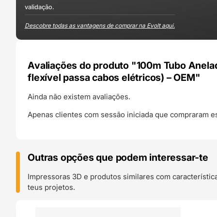
validação.
Descobre todas as vantagens de comprar na Evolt aqui.
Avaliações do produto "100m Tubo Anelad
flexível passa cabos elétricos) – OEM"
Ainda não existem avaliações.
Apenas clientes com sessão iniciada que compraram es
Outras opções que podem interessar-te
Impressoras 3D e produtos similares com característic
teus projetos.
O 24H