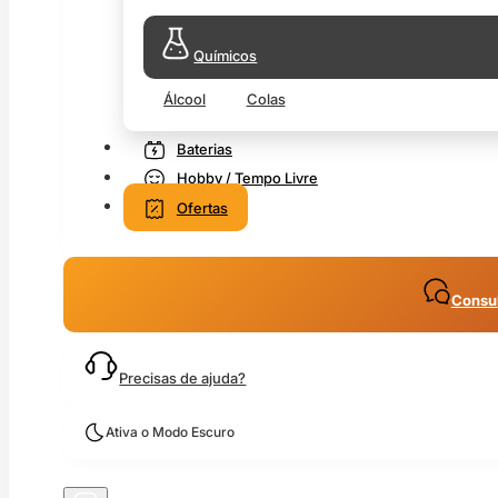
Químicos
Álcool
Colas
Baterias
Hobby / Tempo Livre
Ofertas
Consul
Precisas de ajuda?
Ativa o Modo Escuro