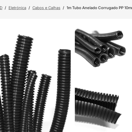
3D
/
Eletrónica
/
Cabos e Calhas
/
1m Tubo Anelado Corrugado PP 10mm 