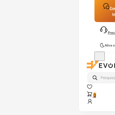
Con
I
Prec
Ativa 
Products
search
0