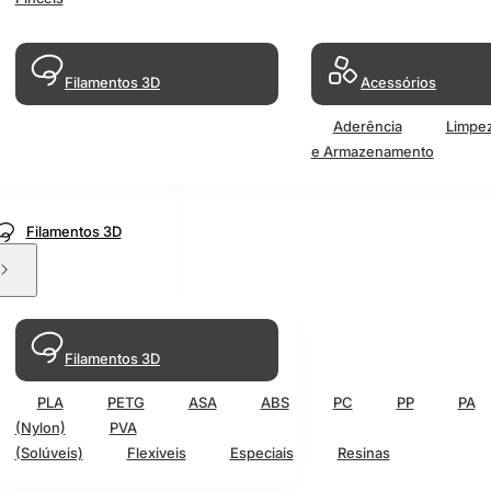
Filamentos 3D
Acessórios
Aderência
Limpe
e Armazenamento
Filamentos 3D
Filamentos 3D
PLA
PETG
ASA
ABS
PC
PP
PA
(Nylon)
PVA
(Solúveis)
Flexiveis
Especiais
Resinas