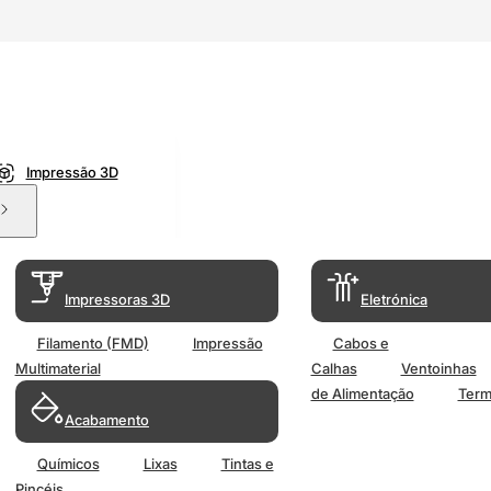
Impressão 3D
Impressoras 3D
Eletrónica
Filamento (FMD)
Impressão
Cabos e
Multimaterial
Calhas
Ventoinhas
de Alimentação
Term
Acabamento
Químicos
Lixas
Tintas e
Pincéis