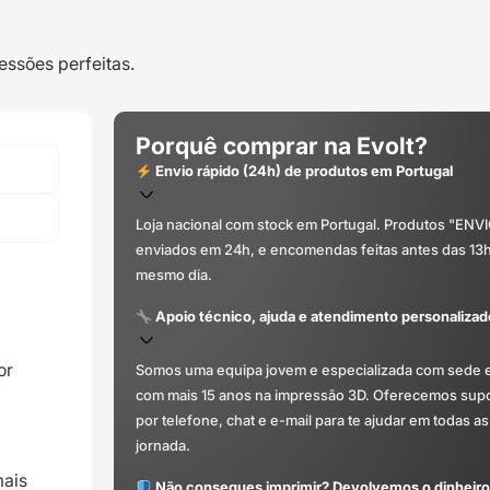
elétricos)
-
essões perfeitas.
OEM
Porquê comprar na Evolt?
Envio rápido (24h) de produtos em Portugal
Loja nacional com stock em Portugal. Produtos "ENV
enviados em 24h, e encomendas feitas antes das 13
mesmo dia.
Apoio técnico, ajuda e atendimento personalizad
or
Somos uma equipa jovem e especializada com sede 
com mais 15 anos na impressão 3D. Oferecemos supor
por telefone, chat e e-mail para te ajudar em todas as
jornada.
ais
Não consegues imprimir? Devolvemos o dinheiro