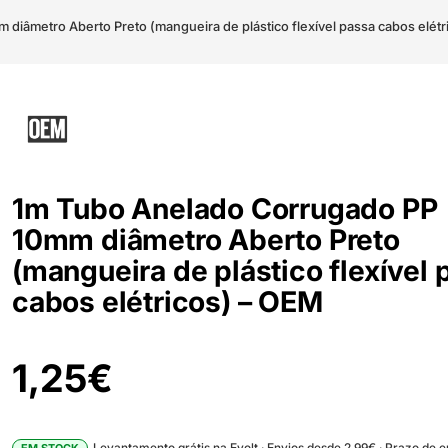
diâmetro Aberto Preto (mangueira de plástico flexível passa cabos elét
1m Tubo Anelado Corrugado PP
10mm diâmetro Aberto Preto
(mangueira de plástico flexível 
cabos elétricos) – OEM
1,25
€
Levantamento grátis na Evolt · Envios desde 2.99€ · Prazo de 
EM STOCK