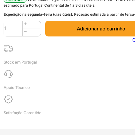
estimado para Portugal Continental de 1 a 3 dias úteis.
Expedição na segunda-feira (dias úteis).
Receção estimada a partir de terça-
Quantidade
Adicionar ao carrinho
de
1m
C
Tubo
Anelado
Corrugado
Stock em Portugal
PP
10mm
diâmetro
Aberto
Apoio Técnico
Preto
(mangueira
de
Satisfação Garantida
plástico
flexível
passa
cabos