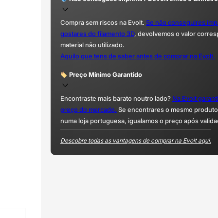
Compra sem riscos na Evolt.
Se não conseguires imp
gostares do filamento 3D
, devolvemos o valor corre
material não utilizado.
Aquilo que tens de saber antes de comprar na Evolt.
Preço Mínimo Garantido
Encontraste mais barato noutro lado?
Na Evolt garan
preço do mercado.
Se encontrares o mesmo produto 
numa loja portuguesa, igualamos o preço após valida
Descobre todas as vantagens de comprar na Evolt aqui.