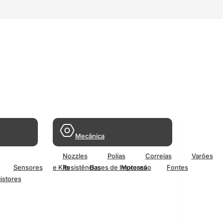
Mecânica
Nozzles
Polias
Correias
Varões
Sensores
e Kits
Resistências
Bases de Impressão
Motores
Fontes
istores