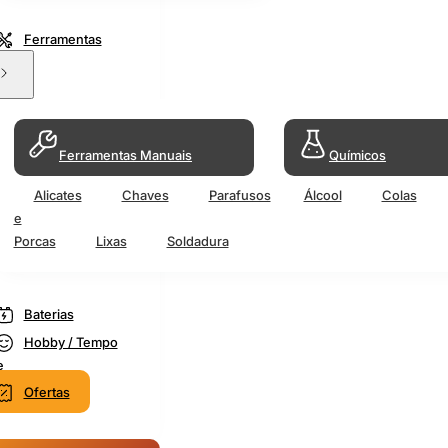
Ferramentas
Ferramentas Manuais
Químicos
Alicates
Chaves
Parafusos
Álcool
Colas
e
Porcas
Lixas
Soldadura
Baterias
Hobby / Tempo
e
Ofertas