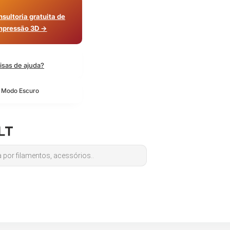
sultoria gratuita de
mpressão 3D →
isas de ajuda?
o Modo Escuro