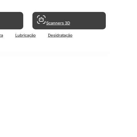
Scanners 3D
za
Lubricação
Desidratação