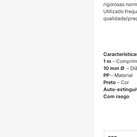
rigorosas norm
Utilizado freq
qualidade/pre
Característica
1 m
– Comprime
10 mm Ø
– Diâ
PP
– Material
Preto
– Cor
Auto-extinguí
Com rasgo