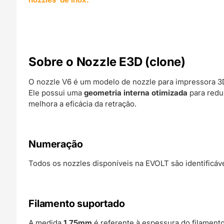
Sobre o Nozzle E3D (clone)
O nozzle V6 é um modelo de nozzle para impressora 3
Ele possui uma
geometria interna otimizada
para redu
melhora a eficácia da retração.
Numeração
Todos os nozzles disponíveis na EVOLT são identificáv
Filamento suportado
A medida
1,75mm
é referente à espessura do filament