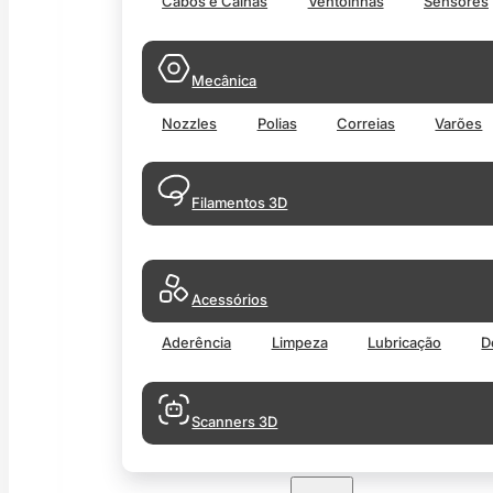
Cabos e Calhas
Ventoinhas
Sensores
Mecânica
Nozzles
Polias
Correias
Varões
Filamentos 3D
Acessórios
Aderência
Limpeza
Lubricação
D
Scanners 3D