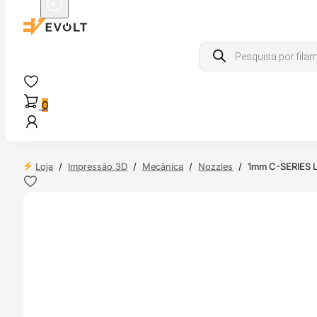
Products
search
0
Loja
/
Impressão 3D
/
Mecânica
/
Nozzles
/
1mm C-SERIES L
 24H