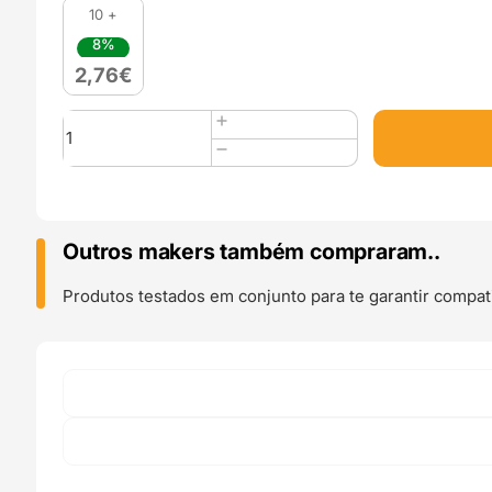
10 +
8%
2,76
€
Quantidade
de
1mm
C-
SERIES
Latão
Outros makers também compraram..
Nozzle
V6
Produtos testados em conjunto para te garantir compati
(compatível
com
E3D)
-
AIMSOAR