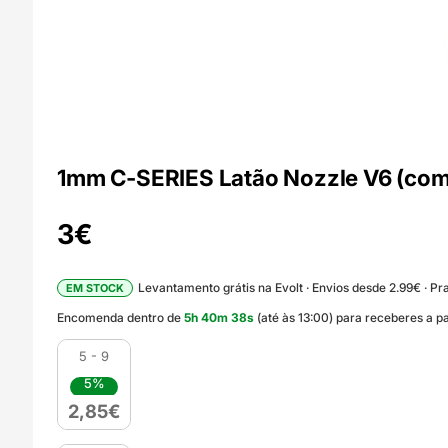
1mm C-SERIES Latão Nozzle V6 (com
3
€
Levantamento grátis na Evolt · Envios desde 2.99€ · Pra
EM STOCK
Encomenda dentro de
5
h
40
m
36
s
(até às 13:00) para receberes a pa
5 - 9
5%
2,85
€