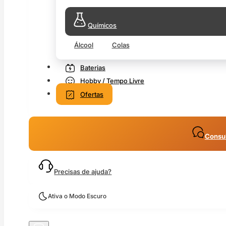
Químicos
Álcool
Colas
Baterias
Hobby / Tempo Livre
Ofertas
Consul
Precisas de ajuda?
Ativa o Modo Escuro