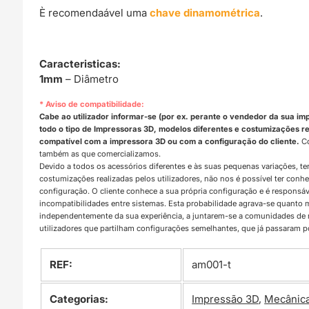
È recomendaável uma
chave dinamométrica
.
Caracteristicas:
1mm
– Diâmetro
* Aviso de compatibilidade:
Cabe ao utilizador informar-se (por ex. perante o vendedor da sua im
todo o tipo de Impressoras 3D, modelos diferentes e costumizações rea
compatível com a impressora 3D ou com a configuração do cliente.
Co
também as que comercializamos.
Devido a todos os acessórios diferentes e às suas pequenas variações, t
costumizações realizadas pelos utilizadores, não nos é possível ter con
configuração. O cliente conhece a sua própria configuração e é responsá
incompatibilidades entre sistemas. Esta probabilidade agrava-se quanto
independentemente da sua experiência, a juntarem-se a comunidades d
utilizadores que partilham configurações semelhantes, que já passaram 
REF:
am001-t
Categorias:
Impressão 3D
,
Mecânic