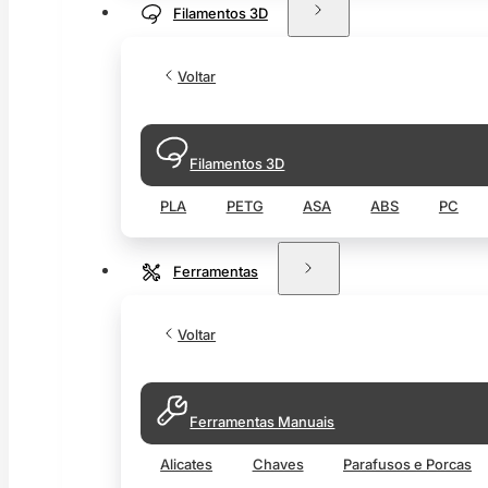
Filamentos 3D
Voltar
Filamentos 3D
PLA
PETG
ASA
ABS
PC
Ferramentas
Voltar
Ferramentas Manuais
Alicates
Chaves
Parafusos e Porcas