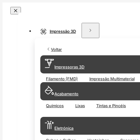
Impressão 3D
Voltar
Impressoras 3D
Filamento (FMD)
Impressão Multimaterial
Acabamento
Químicos
Lixas
Tintas e Pincéis
Eletrónica