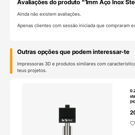
Avaliações do produto "1mm Aço Inox St
Ainda não existem avaliações.
Apenas clientes com sessão iniciada que compraram es
Outras opções que podem interessar-te
Impressoras 3D e produtos similares com característic
teus projetos.
O 24H
0.
st
(H
Ba
2