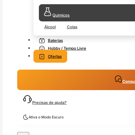
Químicos
Álcool
Colas
Baterias
Hobby / Tempo Livre
Ofertas
Consul
Precisas de ajuda?
Ativa o Modo Escuro