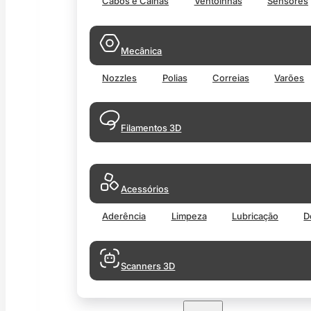
Cabos e Calhas
Ventoinhas
Sensores
Mecânica
Nozzles
Polias
Correias
Varões
Filamentos 3D
Acessórios
Aderência
Limpeza
Lubricação
D
Scanners 3D