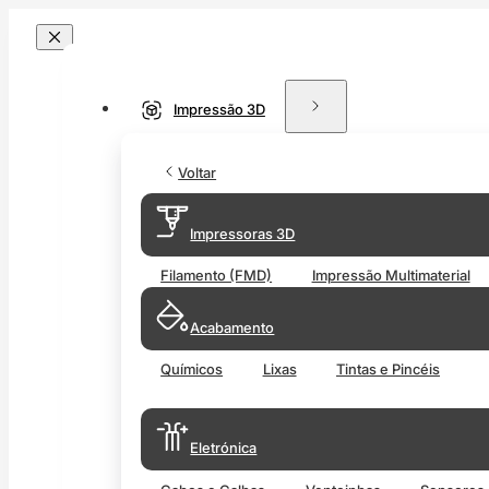
Impressão 3D
Voltar
Impressoras 3D
Filamento (FMD)
Impressão Multimaterial
Acabamento
Químicos
Lixas
Tintas e Pincéis
Eletrónica