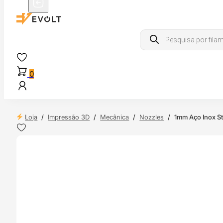
Products
search
0
Loja
/
Impressão 3D
/
Mecânica
/
Nozzles
/
1mm Aço Inox S
 24H