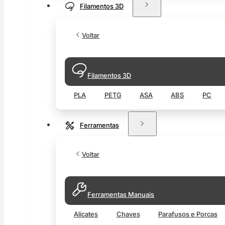
Filamentos 3D
Voltar
Filamentos 3D
PLA
PETG
ASA
ABS
PC
Ferramentas
Voltar
Ferramentas Manuais
Alicates
Chaves
Parafusos e Porcas