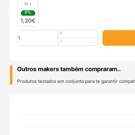
10 +
8%
1,20
€
Quantidade
de
1mm
Aço
Inox
Steel
Outros makers também compraram..
Nozzle
MK8
Produtos testados em conjunto para te garantir compati
-
AIMSOAR