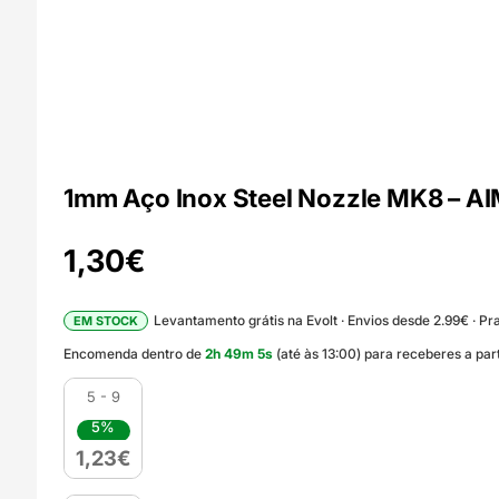
1mm Aço Inox Steel Nozzle MK8 – 
1,30
€
Levantamento grátis na Evolt · Envios desde 2.99€ · Pra
EM STOCK
Encomenda dentro de
2
h
49
m
3
s
(até às 13:00) para receberes a par
5 - 9
5%
1,23
€