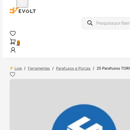
Products
search
0
Loja
/
Ferramentas
/
Parafusos e Porcas
/
25 Parafusos TORX
 24H