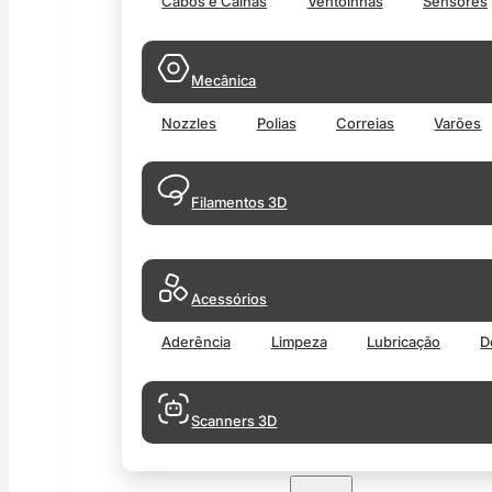
Cabos e Calhas
Ventoinhas
Sensores
Mecânica
Nozzles
Polias
Correias
Varões
Filamentos 3D
Acessórios
Aderência
Limpeza
Lubricação
D
Scanners 3D