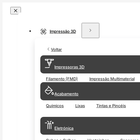
Impressão 3D
Voltar
Impressoras 3D
Filamento (FMD)
Impressão Multimaterial
Acabamento
Químicos
Lixas
Tintas e Pincéis
Eletrónica