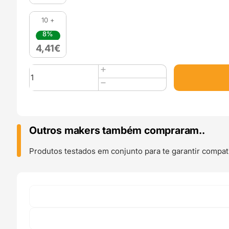
10 +
8%
4,41
€
Quantidade
de
25
Parafusos
TORX
Stainless
Outros makers também compraram..
Steel
M3x18
Produtos testados em conjunto para te garantir compati
(AISI
304
TX10
Low
Head
Screw)
-