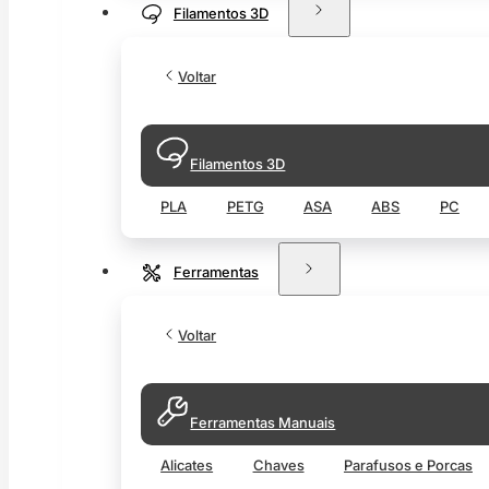
Filamentos 3D
Voltar
Filamentos 3D
PLA
PETG
ASA
ABS
PC
Ferramentas
Voltar
Ferramentas Manuais
Alicates
Chaves
Parafusos e Porcas