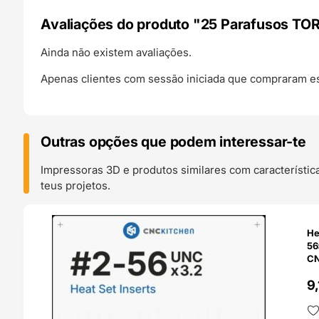
Avaliações do produto "25 Parafusos TOR
Ainda não existem avaliações.
Apenas clientes com sessão iniciada que compraram es
Outras opções que podem interessar-te
Impressoras 3D e produtos similares com característic
teus projetos.
O 24H
He
56×3
CN
9,