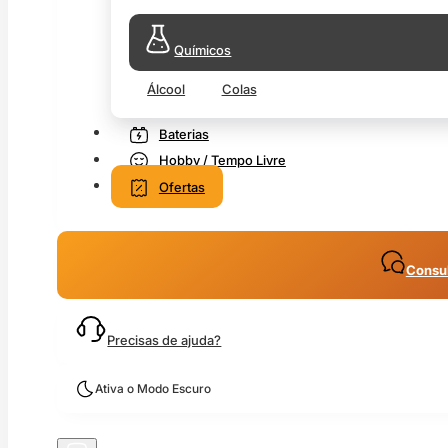
Químicos
Álcool
Colas
Baterias
Hobby / Tempo Livre
Ofertas
Consul
Precisas de ajuda?
Ativa o Modo Escuro