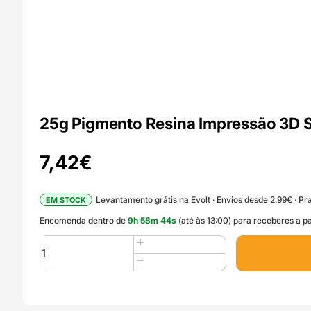
25g Pigmento Resina Impressão 3D 
7,42
€
Levantamento grátis na Evolt · Envios desde 2.99€ · Pra
EM STOCK
Encomenda dentro de
9
h
58
m
43
s
(até às 13:00) para receberes a pa
Quantidade
de
25g
Pigmento
Resina