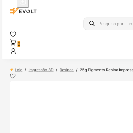
Products
search
0
Loja
/
Impressão 3D
/
Resinas
/
25g Pigmento Resina Impres
 24H