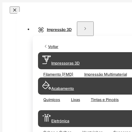
Impressão 3D
Voltar
Impressoras 3D
Filamento (FMD)
Impressão Multimaterial
Acabamento
Químicos
Lixas
Tintas e Pincéis
Eletrónica