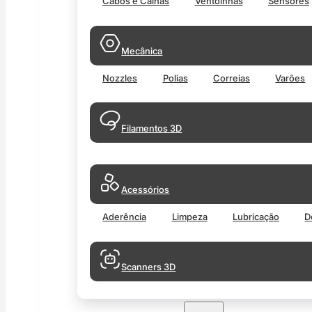
Cabos e Calhas
Ventoinhas
Sensores
Mecânica
Nozzles
Polias
Correias
Varões
Filamentos 3D
Acessórios
Aderência
Limpeza
Lubricação
D
Scanners 3D