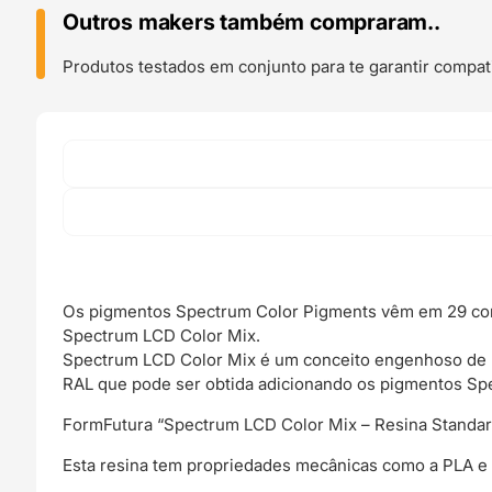
Impressão
Outros makers também compraram..
3D
Spectrum
Produtos testados em conjunto para te garantir compati
Color
Pigment
Moss
Green
RAL
6005
-
FORMFUTURA
Os pigmentos Spectrum Color Pigments vêm em 29 cor
Spectrum LCD Color Mix.
Spectrum LCD Color Mix é um conceito engenhoso de m
RAL que pode ser obtida adicionando os pigmentos Sp
FormFutura “Spectrum LCD Color Mix – Resina Standard
Esta resina tem propriedades mecânicas como a PLA e