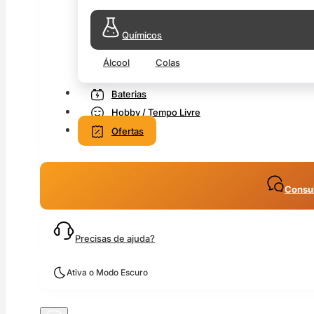
Químicos
Álcool
Colas
Baterias
Hobby / Tempo Livre
Ofertas
Consul
Precisas de ajuda?
Ativa o Modo Escuro