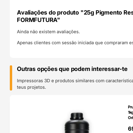
Avaliações do produto "25g Pigmento Re
FORMFUTURA"
Ainda não existem avaliações.
Apenas clientes com sessão iniciada que compraram es
Outras opções que podem interessar-te
Impressoras 3D e produtos similares com característic
teus projetos.
O 24H
Pr
1k
Ori
6