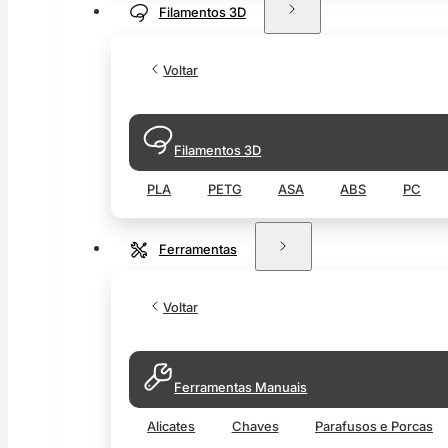
Filamentos 3D
Voltar
Filamentos 3D
PLA
PETG
ASA
ABS
PC
Ferramentas
Voltar
Ferramentas Manuais
Alicates
Chaves
Parafusos e Porcas