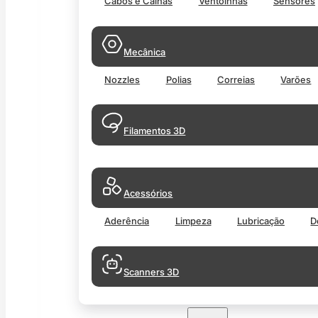
Cabos e Calhas
Ventoinhas
Sensores
Mecânica
Nozzles
Polias
Correias
Varões
Filamentos 3D
Acessórios
Aderência
Limpeza
Lubricação
D
Scanners 3D