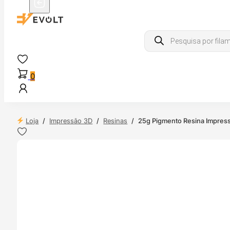
Products
search
0
Loja
/
Impressão 3D
/
Resinas
/
25g Pigmento Resina Impre
 24H