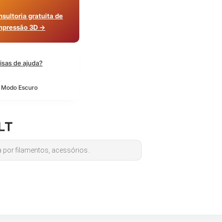
sultoria gratuita de
mpressão 3D →
isas de ajuda?
o Modo Escuro