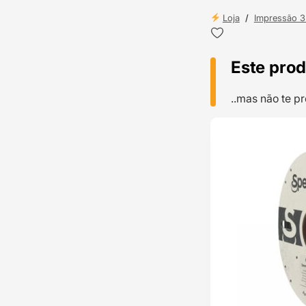
Loja
/
Impressão 
Este prod
..mas não te 
TOP VENDAS
ENVIO 24H