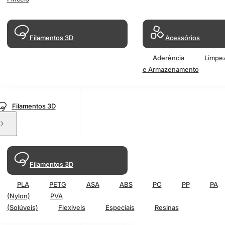
Filamentos 3D
Acessórios
Aderência
Limpe
e Armazenamento
Filamentos 3D
Filamentos 3D
PLA
PETG
ASA
ABS
PC
PP
PA
(Nylon)
PVA
(Solúveis)
Flexiveis
Especiais
Resinas