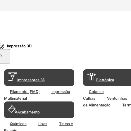
Impressão 3D
Impressoras 3D
Eletrónica
Filamento (FMD)
Impressão
Cabos e
Multimaterial
Calhas
Ventoinhas
de Alimentação
Term
Acabamento
Químicos
Lixas
Tintas e
Pincéis