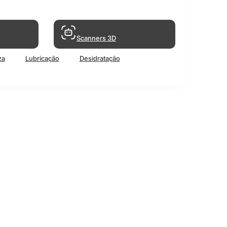
Scanners 3D
za
Lubricação
Desidratação