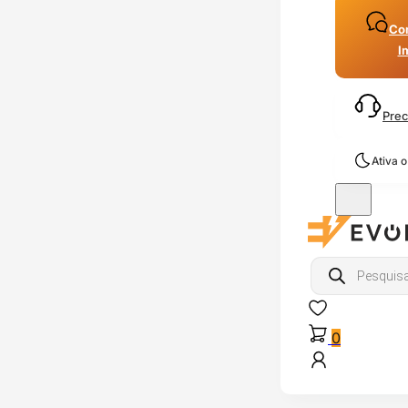
Con
I
Prec
Ativa 
Products
search
0