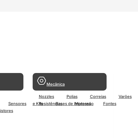
Mecânica
Nozzles
Polias
Correias
Varões
Sensores
e Kits
Resistências
Bases de Impressão
Motores
Fontes
istores