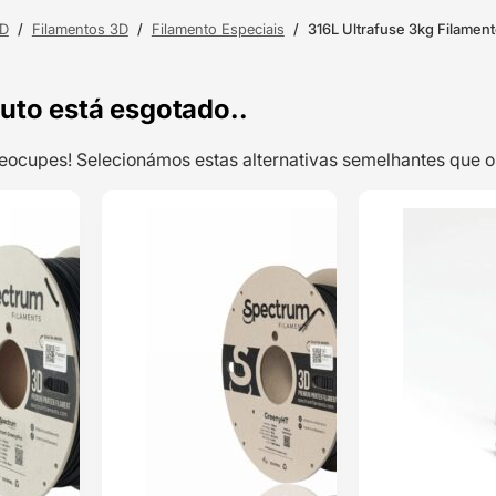
3D
/
Filamentos 3D
/
Filamento Especiais
/
316L Ultrafuse 3kg Filamen
uto está esgotado..
preocupes! Selecionámos estas alternativas semelhantes qu
TOP VENDAS
TOP VENDAS
GreenyPRO PLA
ENVIO 24H
ENVIO 24H
1kg Traffic Black
– Spectrum
Filaments
Classificado
com
5.00
em
5 com base
em
2
classificações
de clientes
26,38
€