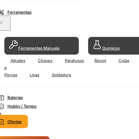
Ferramentas
Ferramentas Manuais
Químicos
Alicates
Chaves
Parafusos
Álcool
Colas
e
Porcas
Lixas
Soldadura
Baterias
Hobby / Tempo
e
Ofertas