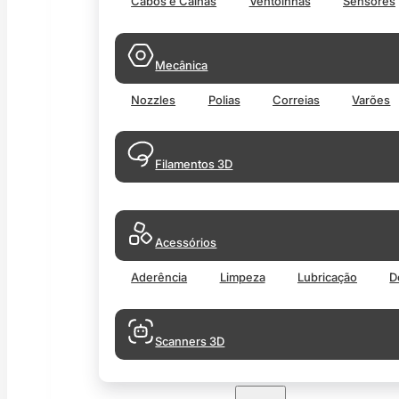
Cabos e Calhas
Ventoinhas
Sensores
Mecânica
Nozzles
Polias
Correias
Varões
Filamentos 3D
Acessórios
Aderência
Limpeza
Lubricação
D
Scanners 3D