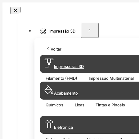
Impressão 3D
Voltar
Impressoras 3D
Filamento (FMD)
Impressão Multimaterial
Acabamento
Químicos
Lixas
Tintas e Pincéis
Eletrónica