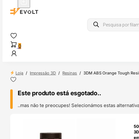
Products
search
0
Loja
/
Impressão 3D
/
Resinas
/
3DM ABS Orange Tough Resin 
Este produto está esgotado..
..mas não te preocupes! Selecionámos estas alternat
ENDAS
50
4H
3D
em