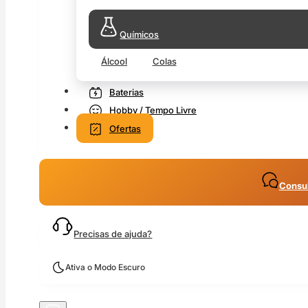
Químicos
Álcool
Colas
Baterias
Hobby / Tempo Livre
Ofertas
Consul
Precisas de ajuda?
Ativa o Modo Escuro