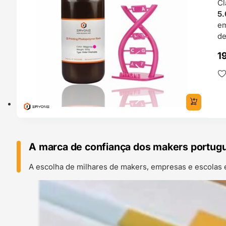
Cl
5.
e
de
1
A marca de confiança dos makers portug
A escolha de milhares de makers, empresas e escolas 