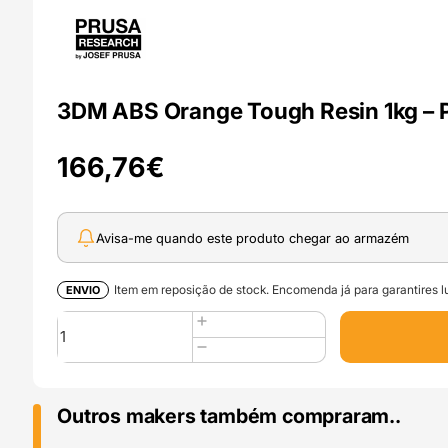
3DM ABS Orange Tough Resin 1kg – P
166,76
€
Avisa-me quando este produto chegar ao armazém
Item em reposição de stock. Encomenda já para garantires lu
ENVIO
Quantidade
de
3DM
ABS
Orange
Outros makers também compraram..
Tough