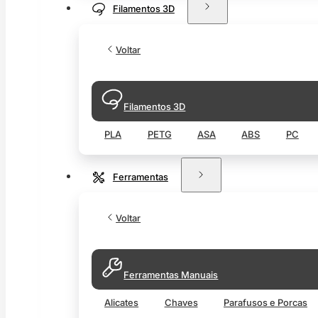
Filamentos 3D
Voltar
Filamentos 3D
PLA
PETG
ASA
ABS
PC
Ferramentas
Voltar
Ferramentas Manuais
Alicates
Chaves
Parafusos e Porcas