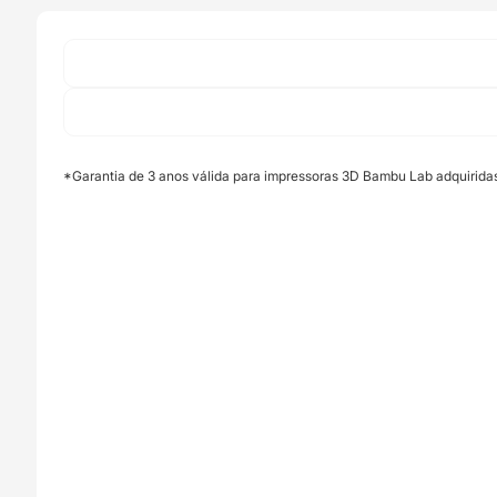
II
Cleaning
Pad
(All
Series)
-
Bambu
*Garantia de 3 anos válida para impressoras 3D Bambu Lab adquirida
Lab