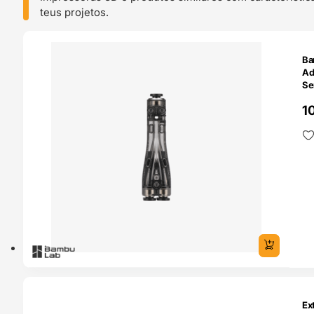
teus projetos.
O 24H
Ba
Ad
Se
Ba
1
O 24H
Ex