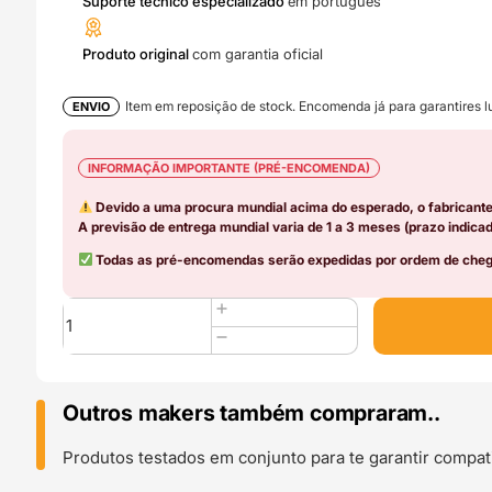
Suporte técnico especializado
em português
Produto original
com garantia oficial
Item em reposição de stock. Encomenda já para garantires lu
ENVIO
INFORMAÇÃO IMPORTANTE (PRÉ-ENCOMENDA)
Devido a uma procura mundial acima do esperado, o fabricant
A previsão de entrega mundial varia de 1 a 3 meses (prazo indicad
Todas as pré-encomendas serão expedidas por ordem de chega
Quantidade
de
4-
in-
1
Outros makers também compraram..
PTFE
Adapter
Produtos testados em conjunto para te garantir compati
Filament