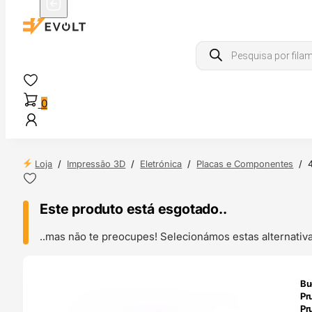
Products
search
0
Loja
/
Impressão 3D
/
Eletrónica
/
Placas e Componentes
/
Este produto está esgotado..
..mas não te preocupes! Selecionámos estas alternat
ENDAS
Bu
4H
Pr
Pr