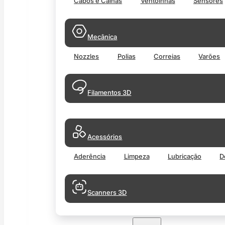
Cabos e Calhas
Ventoinhas
Sensores
Mecânica
Nozzles
Polias
Correias
Varões
Filamentos 3D
Acessórios
Aderência
Limpeza
Lubricação
D
Scanners 3D