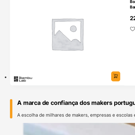
Bo
Ba
2
A marca de confiança dos makers portug
A escolha de milhares de makers, empresas e escolas 