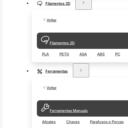
Filamentos 3D
Voltar
Filamentos 3D
PLA
PETG
ASA
ABS
PC
Ferramentas
Voltar
Ferramentas Manuais
Alicates
Chaves
Parafusos e Porcas