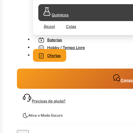
Químicos
Álcool
Colas
Baterias
Hobby / Tempo Livre
Ofertas
Consul
Precisas de ajuda?
Ativa o Modo Escuro