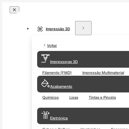
Impressão 3D
Voltar
Impressoras 3D
Filamento (FMD)
Impressão Multimaterial
Acabamento
Químicos
Lixas
Tintas e Pincéis
Eletrónica