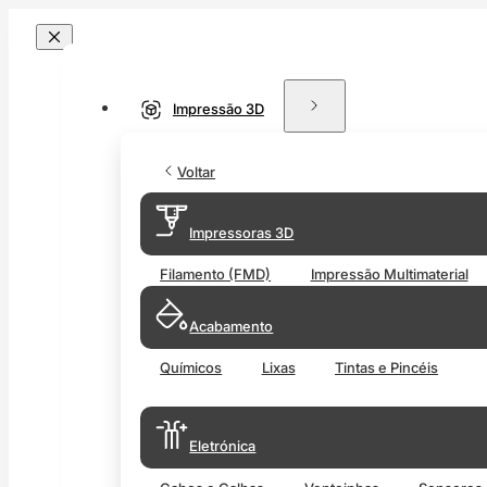
Impressão 3D
Voltar
Impressoras 3D
Filamento (FMD)
Impressão Multimaterial
Acabamento
Químicos
Lixas
Tintas e Pincéis
Eletrónica