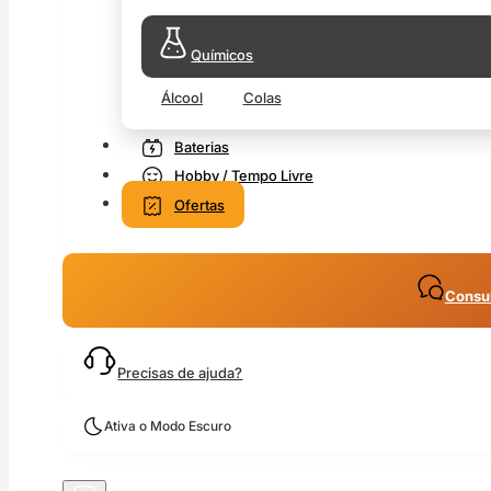
Químicos
Álcool
Colas
Baterias
Hobby / Tempo Livre
Ofertas
Consul
Precisas de ajuda?
Ativa o Modo Escuro