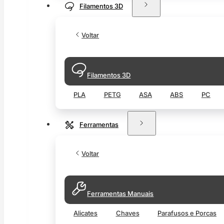
Filamentos 3D
Voltar
Filamentos 3D
PLA
PETG
ASA
ABS
PC
Ferramentas
Voltar
Ferramentas Manuais
Alicates
Chaves
Parafusos e Porcas