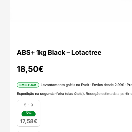
ABS+ 1kg Black – Lotactree
18,50
€
Levantamento grátis na Evolt · Envios desde 2.99€ · Pra
EM STOCK
Expedição na segunda-feira (dias úteis).
Receção estimada a partir d
5 - 9
5%
17,58
€