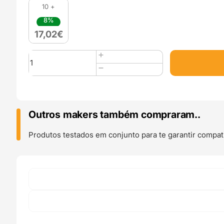
10 +
8%
17,02
€
Quantidade
de
ABS+
1kg
Black
-
Outros makers também compraram..
Lotactree
Produtos testados em conjunto para te garantir compati