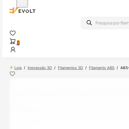
Products
search
0
Loja
/
Impressão 3D
/
Filamentos 3D
/
Filamento ABS
/
ABS+
 24H