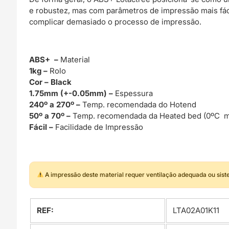
e robustez, mas com parâmetros de impressão mais fác
complicar demasiado o processo de impressão.
ABS+ –
Material
1k
g –
Rolo
Cor – Black
1.75mm (+-0.05mm) –
Espessura
240º a 270º –
Temp. recomendada do Hotend
50º a 70º –
Temp. recomendada da Heated bed (0ºC m
Fácil –
Facilidade de Impressão
A impressão deste material requer ventilação adequada ou sis
REF:
LTA02A01K11