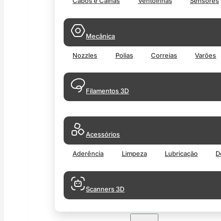
Cabos e Calhas
Ventoinhas
Sensores
Mecânica
Nozzles
Polias
Correias
Varões
Filamentos 3D
Acessórios
Aderência
Limpeza
Lubricação
D
Scanners 3D