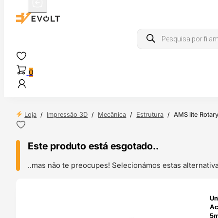
Products
search
0
Loja
/
Impressão 3D
/
Mecânica
/
Estrutura
/
AMS lite Rotar
Este produto está esgotado..
..mas não te preocupes! Selecionámos estas alternat
ENDAS
Un
4H
Ac
5m