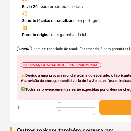
Envio 24h
para produtos em stock
Suporte técnico especializado
em português
Produto original
com garantia oficial
Item em reposição de stock. Encomenda já para garantires lu
ENVIO
INFORMAÇÃO IMPORTANTE (PRÉ-ENCOMENDA)
Devido a uma procura mundial acima do esperado, o fabricant
A previsão de entrega mundial varia de 1 a 3 meses (prazo indicad
Todas as pré-encomendas serão expedidas por ordem de chega
Quantidade
de
AMS
lite
Rotary
Outros makers também compraram..