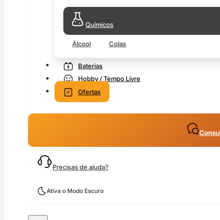
Químicos
Álcool
Colas
Baterias
Hobby / Tempo Livre
Ofertas
Consul
Precisas de ajuda?
Ativa o Modo Escuro