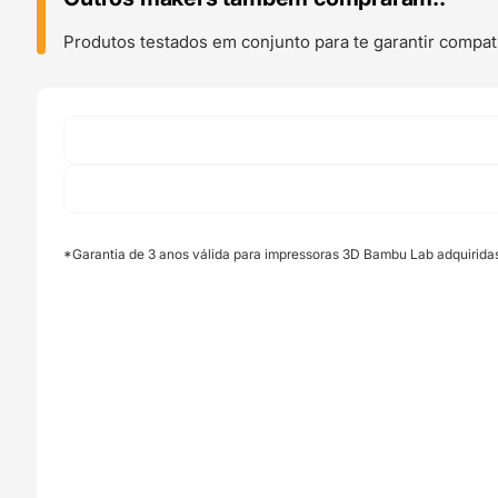
Spool
Holder
Produtos testados em conjunto para te garantir compati
Green
(A1
Series)
-
Bambu
Lab
*Garantia de 3 anos válida para impressoras 3D Bambu Lab adquirida