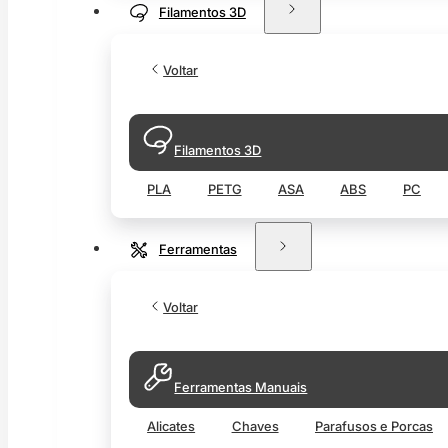
Filamentos 3D
Voltar
Filamentos 3D
PLA
PETG
ASA
ABS
PC
Ferramentas
Voltar
Ferramentas Manuais
Alicates
Chaves
Parafusos e Porcas