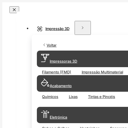
Impressão 3D
Voltar
Impressoras 3D
Filamento (FMD)
Impressão Multimaterial
Acabamento
Químicos
Lixas
Tintas e Pincéis
Eletrónica