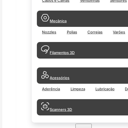
Cabos e Calhas
Ventoinhas
Sensores
Mecânica
Nozzles
Polias
Correias
Varões
Filamentos 3D
Acessórios
Aderência
Limpeza
Lubricação
D
Scanners 3D