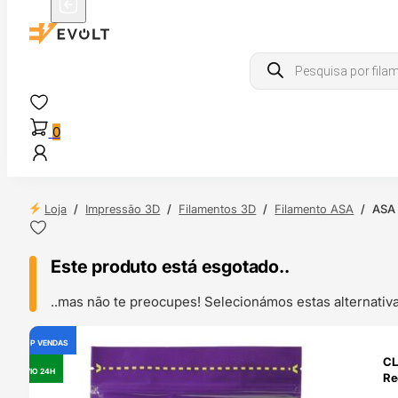
Products
search
0
Loja
/
Impressão 3D
/
Filamentos 3D
/
Filamento ASA
/
ASA 
Este produto está esgotado..
..mas não te preocupes! Selecionámos estas alternat
TOP VENDAS
OUTLET
CL
ENVIO 24H
Re