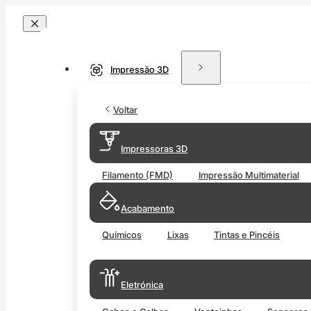
Impressão 3D
Voltar
Impressoras 3D
Filamento (FMD)
Impressão Multimaterial
Acabamento
Químicos
Lixas
Tintas e Pincéis
Eletrónica