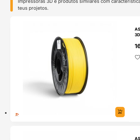
Impressoras 3D e produtos similares com característic
teus projetos.
O 24H
AS
3D
1
O 24H
AS