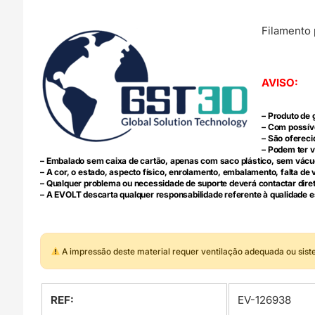
Filamento 
AVISO:
– Produto de 
– Com possíve
– São ofereci
– Podem ter v
– Embalado sem caixa de cartão, apenas com saco plástico, sem vácu
– A cor, o estado, aspecto físico, enrolamento, embalamento, falta 
– Qualquer problema ou necessidade de suporte deverá contactar dir
– A EVOLT descarta qualquer responsabilidade referente à qualidade e
A impressão deste material requer ventilação adequada ou sis
REF:
EV-126938