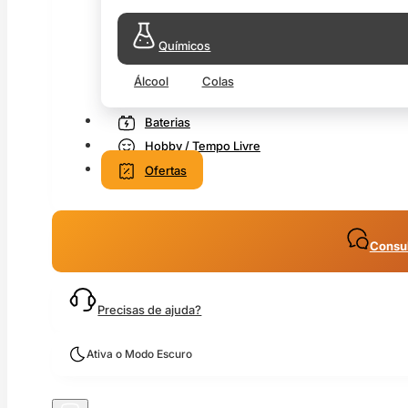
Químicos
Álcool
Colas
Baterias
Hobby / Tempo Livre
Ofertas
Consul
Precisas de ajuda?
Ativa o Modo Escuro