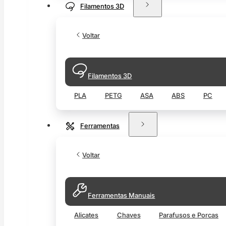
Filamentos 3D
Voltar
Filamentos 3D
PLA
PETG
ASA
ABS
PC
Ferramentas
Voltar
Ferramentas Manuais
Alicates
Chaves
Parafusos e Porcas