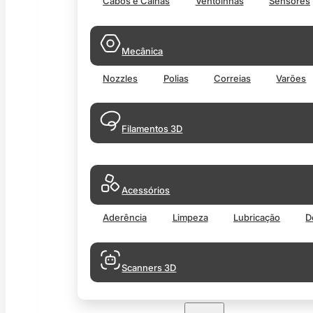
Cabos e Calhas
Ventoinhas
Sensores
Mecânica
Nozzles
Polias
Correias
Varões
Filamentos 3D
Acessórios
Aderência
Limpeza
Lubricação
D
Scanners 3D