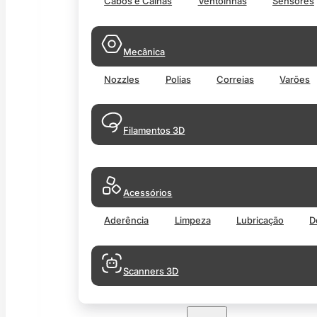
Cabos e Calhas
Ventoinhas
Sensores
Mecânica
Nozzles
Polias
Correias
Varões
Filamentos 3D
Acessórios
Aderência
Limpeza
Lubricação
D
Scanners 3D