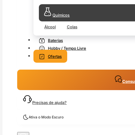
Químicos
Álcool
Colas
Baterias
Hobby / Tempo Livre
Ofertas
Consul
Precisas de ajuda?
Ativa o Modo Escuro