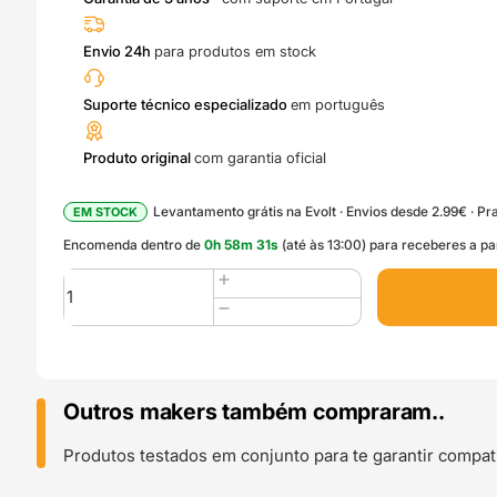
Envio 24h
para produtos em stock
Suporte técnico especializado
em português
Produto original
com garantia oficial
Levantamento grátis na Evolt · Envios desde 2.99€ · Pra
EM STOCK
Encomenda dentro de
0
h
58
m
30
s
(até às 13:00) para receberes a pa
Quantidade
de
Bambu
PTFE
Tube
(A1
Outros makers também compraram..
Mini)
-
Produtos testados em conjunto para te garantir compati
Bambu