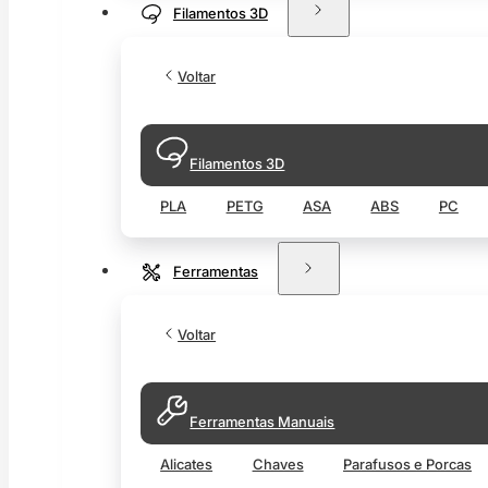
Filamentos 3D
Voltar
Filamentos 3D
PLA
PETG
ASA
ABS
PC
Ferramentas
Voltar
Ferramentas Manuais
Alicates
Chaves
Parafusos e Porcas