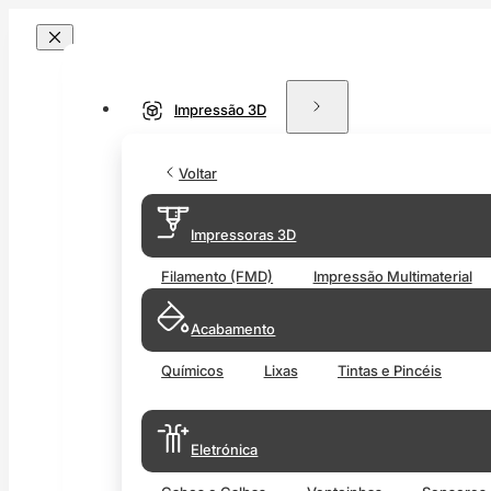
Impressão 3D
Voltar
Impressoras 3D
Filamento (FMD)
Impressão Multimaterial
Acabamento
Químicos
Lixas
Tintas e Pincéis
Eletrónica