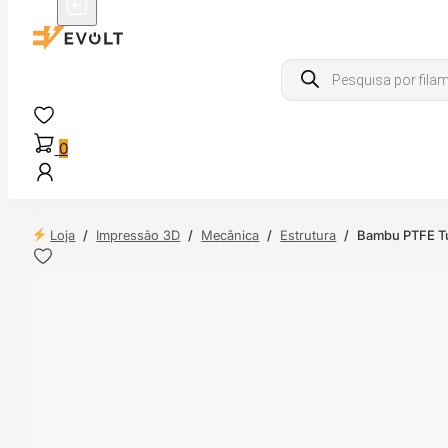
Products
search
0
Loja
/
Impressão 3D
/
Mecânica
/
Estrutura
/
Bambu PTFE Tu
 24H