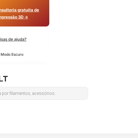
sultoria gratuita de
mpressão 3D →
isas de ajuda?
o Modo Escuro