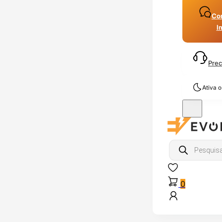
Con
I
Prec
Ativa 
Products
search
0