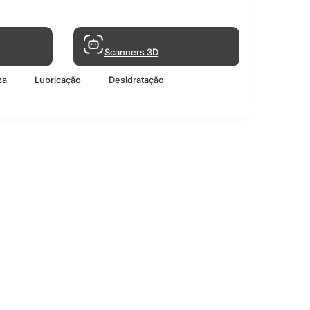
Scanners 3D
za
Lubricação
Desidratação