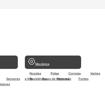
Mecânica
Nozzles
Polias
Correias
Varões
Sensores
e Kits
Resistências
Bases de Impressão
Motores
Fontes
istores