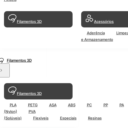
Filamentos 3D
Acessórios
Aderência
Limpe
e Armazenamento
Filamentos 3D
Filamentos 3D
PLA
PETG
ASA
ABS
PC
PP
PA
(Nylon)
PVA
(Solúveis)
Flexiveis
Especiais
Resinas