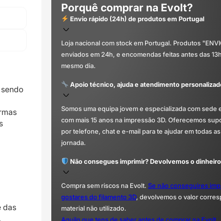
Porquê comprar na Evolt?
Envio rápido (24h) de produtos em Portugal
Loja nacional com stock em Portugal. Produtos "ENV
enviados em 24h, e encomendas feitas antes das 13
mesmo dia.
Apoio técnico, ajuda e atendimento personalizad
 sendo
Somos uma equipa jovem e especializada com sede 
ormas
com mais 15 anos na impressão 3D. Oferecemos supor
s
por telefone, chat e e-mail para te ajudar em todas as
jornada.
Não consegues imprimir? Devolvemos o dinheiro
Compra sem riscos na Evolt.
Se não conseguires imp
gostares do filamento 3D
, devolvemos o valor corre
e das
material não utilizado.
.
Aquilo que tens de saber antes de comprar na Evolt.