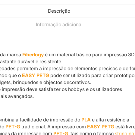
Descrição
Informação adicional
da marca
Fiberlogy
é um material básico para impressão 3D
astante durável e resistente.
iedades permitem a impressão de elementos precisos e de f
ndo que o
EASY PETG
pode ser utilizado para criar protótipo
dgets, brinquedos e objectos decorativos.
e impressão deve satisfazer os hobbys e os utilizadores
mais avançados.
mbina a facilidade de impressão do
PLA
e alta resistência
 do
PET-G
tradicional. A impressão com
EASY PETG
está livr
ípicas da impressão com
PET-G
, tais como o famoso
stringing