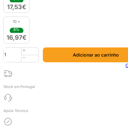
17,53
€
10 +
8%
16,97
€
Quantidade
Adicionar ao carrinho
de
Easy
C
PETG
850g
Gray
Stock em Portugal
-
Fiberlogy
Apoio Técnico