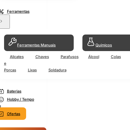
Ferramentas
Ferramentas Manuais
Químicos
Alicates
Chaves
Parafusos
Álcool
Colas
e
Porcas
Lixas
Soldadura
Baterias
Hobby / Tempo
e
Ofertas