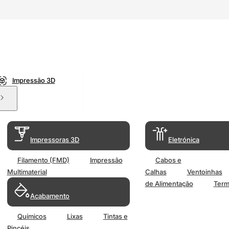
Impressão 3D
Impressoras 3D
Eletrónica
Filamento (FMD)
Impressão
Cabos e
Multimaterial
Calhas
Ventoinhas
de Alimentação
Term
Acabamento
Químicos
Lixas
Tintas e
Pincéis