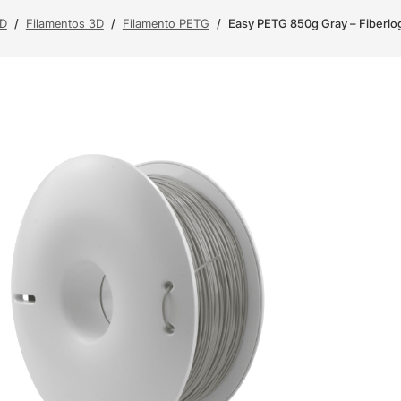
3D
/
Filamentos 3D
/
Filamento PETG
/
Easy PETG 850g Gray – Fiberlo