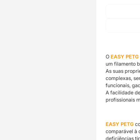
O
EASY PETG
um filamento b
As suas propr
complexas, se
funcionais, ga
A facilidade d
profissionais 
EASY PETG
co
comparável à
deficiências t